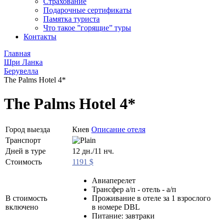
Страхование
Подарочные сертификаты
Памятка туриста
Что такое ”горящие” туры
Контакты
Главная
Шри Ланка
Берувелла
The Palms Hotel 4*
The Palms Hotel 4*
Город выезда
Киев
Описание отеля
Транспорт
Дней в туре
12 дн./11 нч.
Стоимость
1191 $
Авиаперелет
Трансфер а/п - отель - а/п
В стоимость
Проживание в отеле за 1 взрослого
включено
в номере DBL
Питание: завтраки