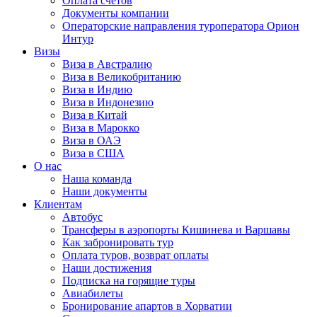
Оплата счётов
Документы компании
Операторские направления туроператора Орион
Интур
Визы
Виза в Австралию
Виза в Великобританию
Виза в Индию
Виза в Индонезию
Виза в Китай
Виза в Марокко
Виза в ОАЭ
Виза в США
О нас
Наша команда
Наши документы
Клиентам
Автобус
Трансферы в аэропорты Кишинева и Варшавы
Как забронировать тур
Оплата туров, возврат оплаты
Наши достижения
Подписка на горящие туры
Авиабилеты
Бронирование апартов в Хорватии