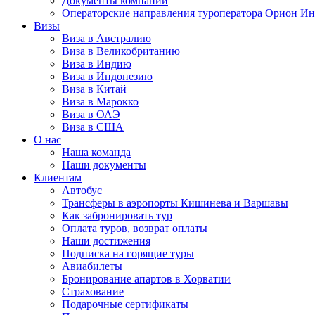
Документы компании
Операторские направления туроператора Орион Ин
Визы
Виза в Австралию
Виза в Великобританию
Виза в Индию
Виза в Индонезию
Виза в Китай
Виза в Марокко
Виза в ОАЭ
Виза в США
О нас
Наша команда
Наши документы
Клиентам
Автобус
Трансферы в аэропорты Кишинева и Варшавы
Как забронировать тур
Оплата туров, возврат оплаты
Наши достижения
Подписка на горящие туры
Авиабилеты
Бронирование апартов в Хорватии
Страхование
Подарочные сертификаты