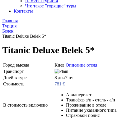
Памятка туриста
Что такое ”горящие” туры
Контакты
Главная
Турция
Белек
Titanic Deluxe Belek 5*
Titanic Deluxe Belek 5*
Город выезда
Киев
Описание отеля
Транспорт
Дней в туре
8 дн./7 нч.
Стоимость
781 €
Авиаперелет
Трансфер а/п - отель - а/п
В стоимость включено
Проживание в отеле
Питание указанного типа
Страховой полис