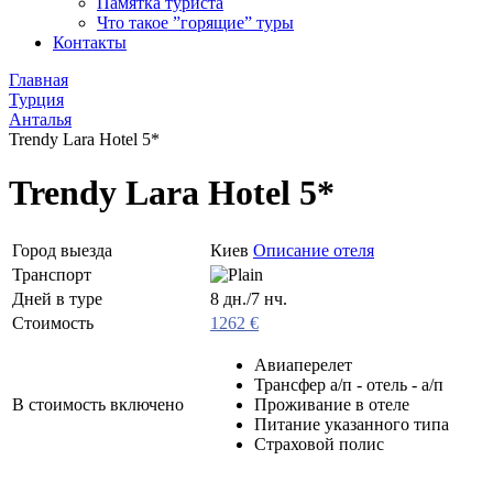
Памятка туриста
Что такое ”горящие” туры
Контакты
Главная
Турция
Анталья
Trendy Lara Hotel 5*
Trendy Lara Hotel 5*
Город выезда
Киев
Описание отеля
Транспорт
Дней в туре
8 дн./7 нч.
Стоимость
1262 €
Авиаперелет
Трансфер а/п - отель - а/п
В стоимость включено
Проживание в отеле
Питание указанного типа
Страховой полис