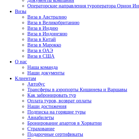
Документы компании
Операторские направления туроператора Орион Ин
Визы
Виза в Австралию
Виза в Великобританию
Виза в Индию
Виза в Индонезию
Виза в Китай
Виза в Марокко
Виза в ОАЭ
Виза в США
О нас
Наша команда
Наши документы
Клиентам
Автобус
Трансферы в аэропорты Кишинева и Варшавы
Как забронировать тур
Оплата туров, возврат оплаты
Наши достижения
Подписка на горящие туры
Авиабилеты
Бронирование апартов в Хорватии
Страхование
Подарочные сертификаты