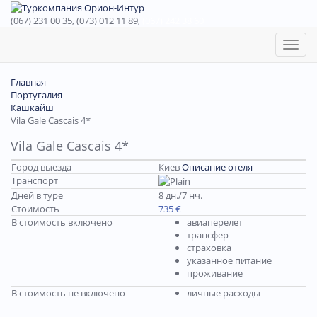
(067) 231 00 35, (073) 012 11 89,
(067) 242 38 60
Toggl
naviga
Главная
Португалия
Кашкайш
Vila Gale Cascais 4*
Vila Gale Cascais 4*
Город выезда
Киев
Описание отеля
Транспорт
Дней в туре
8 дн./7 нч.
Стоимость
735 €
В стоимость включено
авиаперелет
трансфер
страховка
указанное питание
проживание
В стоимость не включено
личные расходы