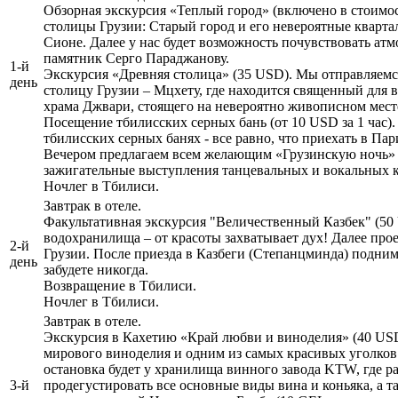
Обзорная экскурсия «Теплый город» (включено в стоимо
столицы Грузии: Старый город и его невероятные кварта
Сионе. Далее у нас будет возможность почувствовать а
памятник Серго Параджанову.
1-й
Экскурсия «Древняя столица» (35 USD). Мы отправляемс
день
столицу Грузии – Мцхету, где находится священный для 
храма Джвари, стоящего на невероятно живописном месте 
Посещение тбилисских серных бань (от 10 USD за 1 час).
тбилисских серных банях - все равно, что приехать в Па
Вечером предлагаем всем желающим «Грузинскую ночь» (
зажигательные выступления танцевальных и вокальных к
Ночлег в Тбилиси.
Завтрак в отеле.
Факультативная экскурсия "Величественный Казбек" (50
водохранилища – от красоты захватывает дух! Далее про
2-й
Грузии. После приезда в Казбеги (Степанцминда) подним
день
забудете никогда.
Возвращение в Тбилиси.
Ночлег в Тбилиси.
Завтрак в отеле.
Экскурсия в Кахетию «Край любви и виноделия» (40 USD 
мирового виноделия и одним из самых красивых уголков 
остановка будет у хранилища винного завода KTW, где р
3-й
продегустировать все основные виды вина и коньяка, а 