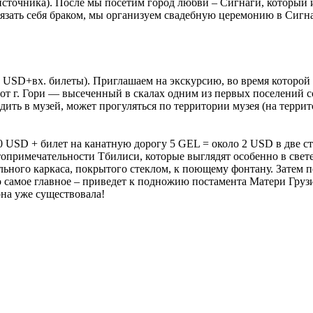
 источника). После мы посетим город любви – Сигнаги, который
ать себя браком, мы организуем свадебную церемонию в Сигна
 USD+вх. билеты). Приглашаем на экскурсию, во время которо
 от г. Гори — высеченный в скалах одним из первых поселений 
дить в музей, может прогуляться по территории музея (на терр
USD + билет на канатную дорогу 5 GEL = около 2 USD в две с
топримечательности Тбилиси, которые выглядят особенно в свет
ьного каркаса, покрытого стеклом, к поющему фонтану. Затем п
о самое главное – приведет к подножию постамента Матери Груз
она уже существовала!