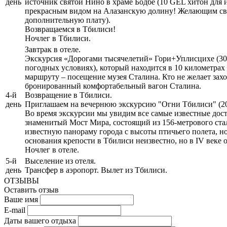
день
источник святой Нино в храме Бодбе (10 GEL хитон для
прекрасным видом на Алазанскую долину! Желающим связ
дополнительную плату).
Возвращаемся в Тбилиси!
Ночлег в Тбилиси.
Завтрак в отеле.
Экскурсия «Дорогами тысячелетий» Гори+Уплисцихе (30
погодных условиях), который находится в 10 километрах
маршруту – посещение музея Сталина. Кто не желает захо
бронированный комфортабельный вагон Сталина.
4-й
Возвращение в Тбилиси.
день
Приглашаем на вечернюю экскурсию "Огни Тбилиси" (20 
Во время экскурсии мы увидим все самые известные дос
знаменитый Мост Мира, состоящий из 156-метрового стал
известную панораму города с высоты птичьего полета, н
основания крепости в Тбилиси неизвестно, но в IV веке 
Ночлег в отеле.
5-й
Выселение из отеля.
день
Трансфер в аэропорт. Вылет из Тбилиси.
ОТЗЫВЫ
Оставить отзыв
Ваше имя
E-mail
Даты вашего отдыха