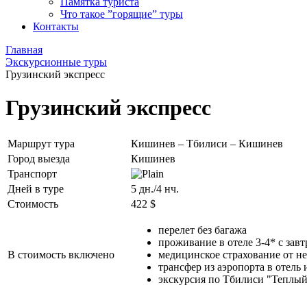
Памятка туриста
Что такое ”горящие” туры
Контакты
Главная
Экскурсионные туры
Грузинский экспресс
Грузинский экспресс
Маршрут тура
Кишинев – Тбилиси – Кишинев
Город выезда
Кишинев
Транспорт
Дней в туре
5 дн./4 нч.
Стоимость
422 $
перелет без багажа
проживание в отеле 3-4* с зав
В стоимость включено
медицинское страхование от не
трансфер из аэропорта в отель 
экскурсия по Тбилиси "Теплый