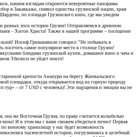
лиси, нашим взглядам откроются невероятные панорамы
бор в Закавказье, символ единства грузинской нации, храм
 Шардени, по площади Грузинского кино, где мы увидим
ти разных эпох истории Грузии! Отправляемся в древнюю
вятыня – Хитон Христа! Также в нашей программе – посещение
 пользой! Иосиф Гришашвили говорил: "Не побывать в
ь посетить самое популярное место в столице Грузии!
 вкусными блюдами грузинской кухни, домашнее вино и чача и
анов Тбилиси не уйдет никто!
 старинной крепости Ананури на берегу Жинвальского
овой площадки, откуда открывается вид на горную природу
п-тур» – от 7 USD с человека)! Эти ощущения и эмоции вы не
, она же Восточная Грузия, по праву считается колыбелью
 вина! И в этом мы с вами сможем убедиться лично! Первая
и по винному хранилищу у нас будет возможность
прикоснемся тысячелетней истории, погрузившись в целебный