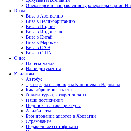
Документы компании
Операторские направления туроператора Орион Ин
Визы
Виза в Австралию
Виза в Великобританию
Виза в Индию
Виза в Индонезию
Виза в Китай
Виза в Марокко
Виза в ОАЭ
Виза в США
О нас
Наша команда
Наши документы
Клиентам
Автобус
Трансферы в аэропорты Кишинева и Варшавы
Как забронировать тур
Оплата туров, возврат оплаты
Наши достижения
Подписка на горящие туры
Авиабилеты
Бронирование апартов в Хорватии
Страхование
Подарочные сертификаты