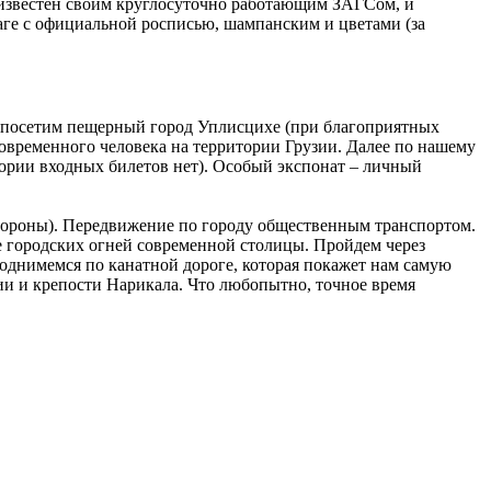
 известен своим круглосуточно работающим ЗАГСом, и
ге с официальной росписью, шампанским и цветами (за
й посетим пещерный город Уплисцихе (при благоприятных
современного человека на территории Грузии. Далее по нашему
итории входных билетов нет). Особый экспонат – личный
тороны). Передвижение по городу общественным транспортом.
е городских огней современной столицы. Пройдем через
однимемся по канатной дороге, которая покажет нам самую
ии и крепости Нарикала. Что любопытно, точное время