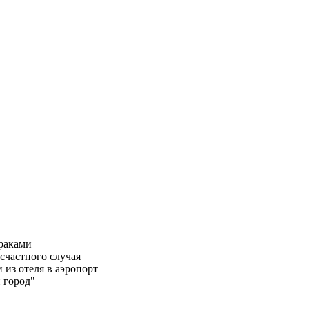
траками
счастного случая
и из отеля в аэропорт
 город"