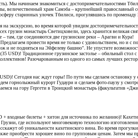
сть). Мы начинаем знакомиться с достопримечательностями Тби
лы, величественный храм Самэба – крупнейший православный со
тмосферу старинных улочек Тбилиси, прогулявшись по променаду
я на экскурсию, во время которой увидим достопримечательнос
всех грузин монастырь Светицховели, здесь хранится великая с
– там, где соединяются две грузинские реки – Арагви и Кура!
 Предлагаем провести время не только с удовольствием, но и с
риж и не подняться на Эйфелеву башню". Не упустите возможност
35 USD)! Традиционное грузинское застолье – обильный стол с
оллективов! Разочарованным из одного из самых лучших рестор
 USD)! Сегодня нас ждут горы! По пути мы сделаем остановку у
едем горнолыжный курорт Гудаури и сделаем фото-паузу у смотр
аемся на гору Гергети в Троицкий монастырь (факультатив «Джи
+ входные билеты + хитон для источника по желанию)! Кахетия
Грузии, где используют многовековую технологию изготовления
асскажут об уникальности кахетинского вина. Во время прогулк
также приобрести хорошее вино по групповым ценам. Затем мы 