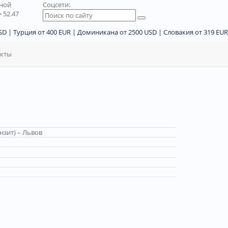
дной
Соцсети:
 52.47
D | Турция от 400 EUR | Доминикана от 2500 USD | Словакия от 319 EUR
акты
нзит) – Львов