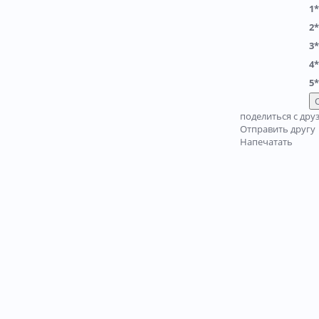
1*
2*
3*
4*
5*
поделиться с дру
Отправить другу
Напечатать