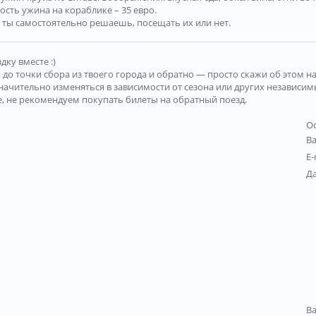
сть ужина на кораблике – 35 евро.
 ты самостоятельно решаешь, посещать их или нет.
ку вместе :)
я до точки сбора из твоего города и обратно — просто скажи об этом 
ачительно изменяться в зависимости от сезона или других независимы
, не рекомендуем покупать билеты на обратный поезд.
Ос
В
E-
Д
В