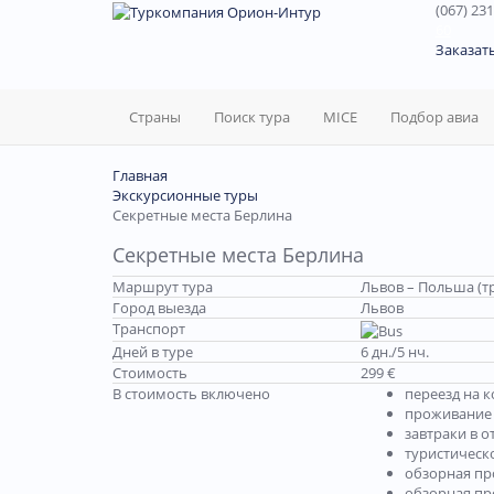
(067) 231
60
Заказат
Страны
Поиск тура
MICE
Подбор авиа
Главная
Экскурсионные туры
Секретные места Берлина
Секретные места Берлина
Маршрут тура
Львов – Польша (тр
Город выезда
Львов
Транспорт
Дней в туре
6 дн./5 нч.
Стоимость
299 €
В стоимость включено
переезд на 
проживание в
завтраки в о
туристическ
обзорная пр
обзорная пр