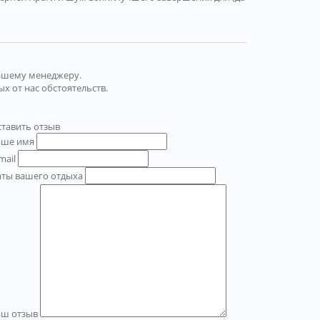
нашему менеджеру.
х от нас обстоятельств.
тавить отзыв
аше имя
mail
аты вашего отдыха
аш отзыв