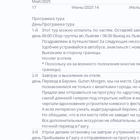
Май/2025
17
Июнь/2025 14
Июль
Программа тура
День
Программа тура
1-й
Этот тур можно оплатить по частям. Оставляй з
день
06:00 Сбор группы во Львове / 06:30 Выезд из Льв
Поздравляем в путешествии! За следующие неско
Удобнее устраивайся в автобусе, знакомься с но
Выезжаем в сторону границы.
Ночлег в отеле.
* Поскольку из-за военного положения многие лю
границы).
2-й
Завтрак и выселение из отеля.
день
Переезд в Берлин. Guten Morgen, мы на месте. С
познакомимся не только с визитками города, но и
Предлагаем отправиться на прогулку по «другом
самой длинной галереи под открытым небом в мире 
черпали вдохновение устроители киевского фести
А если интересно узнать андеграундный Берлин, за
Но обещаем, что в эти места тебя не заведет ни о
Все дополнительные экскурсии не обязательны, и
Ночной переезд в Гаагу.
3-й
Утром делаем остановку на завтрак и утренний к
день
Прибываем в Гаагу и отправляемся на прогулку 