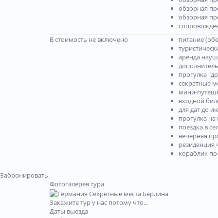
обзорная про
обзорная пр
сопровожден
В стоимость не включено
питание (обе
туристически
аренда науш
дополнитель
прогулка "др
секретные ме
мини-путеше
входной биле
для дат до и
прогулка на 
поездка в се
вечерняя пр
резиденция 
кораблик по 
Забронировать
Фотогалерея тура
Закажите тур у нас потому что...
Даты выезда