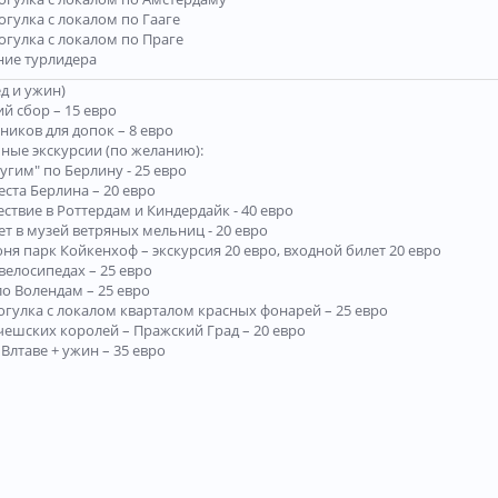
гулка с локалом по Гааге
огулка с локалом по Праге
ие турлидера
д и ужин)
й сбор – 15 евро
ников для допок – 8 евро
ные экскурсии (по желанию):
угим" по Берлину - 25 евро
ста Берлина – 20 евро
ствие в Роттердам и Киндердайк - 40 евро
т в музей ветряных мельниц - 20 евро
юня парк Койкенхоф – экскурсия 20 евро, входной билет 20 евро
велосипедах – 25 евро
ло Волендам – 25 евро
огулка с локалом кварталом красных фонарей – 25 евро
чешских королей – Пражский Град – 20 евро
Влтаве + ужин – 35 евро