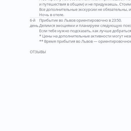
и путешествия в общем) и не придумаешь. Стоимо
Все дополнительные экскурсии не обязательны, и
Ночь в отеле.
6-й
Прибытие во Львов ориентировочно в 23:50.
день
Делимся эмоциями и планируем следующую поезд
Если тебе нужно подсказать, как лучше добратьс
* Цены на дополнительные активности могут незн
** Время прибытия во Львов — ориентировочное
ОТЗЫВЫ