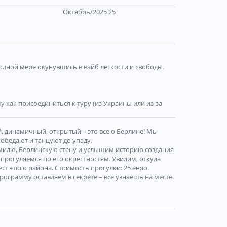
Октябрь/2025 25
олной мере окунувшись в вайб легкости и свободы.
 как присоединиться к туру (из Украины или из-за
й, динамичный, открытый – это все о Берлине! Мы
 обедают и танцуют до упаду.
 милю, Берлинскую стену и услышим историю создания
и прогуляемся по его окрестностям. Увидим, откуда
т этого района. Стоимость прогулки: 25 евро.
Программу оставляем в секрете – все узнаешь на месте.