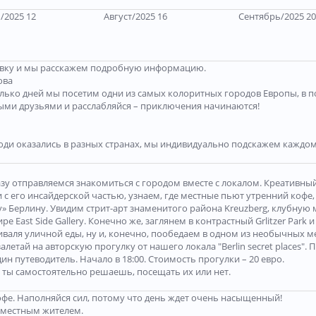
/2025 12
Август/2025 16
Сентябрь/2025 20
аявку и мы расскажем подробную информацию.
ова
лько дней мы посетим одни из самых колоритных городов Европы, в п
выми друзьями и расслабляйся – приключения начинаются!
ди оказались в разных странах, мы индивидуально подскажем каждому
разу отправляемся знакомиться с городом вместе с локалом. Креативны
 с его инсайдерской частью, узнаем, где местные пьют утренний кофе,
у» Берлину. Увидим стрит-арт знаменитого района Kreuzberg, клубную
East Side Gallery. Конечно же, заглянем в контрастный Grlitzer Park 
валя уличной еды, ну и, конечно, пообедаем в одном из необычных мес
летай на авторскую прогулку от нашего локала "Berlin secret places". 
дин путеводитель. Начало в 18:00. Стоимость прогулки – 20 евро.
 ты самостоятельно решаешь, посещать их или нет.
офе. Наполняйся сил, потому что день ждет очень насыщенный!
с местным жителем.