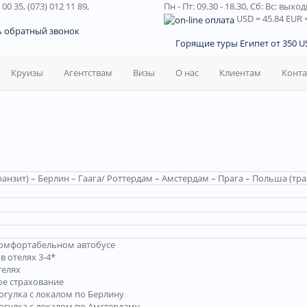
 00 35, (073) 012 11 89,
(067) 242 38
Пн - Пт: 09.30 - 18.30,
Сб: Вс: выхо
USD
= 45.84
EUR
=
ь обратный звонок
Горящие туры Египет от 350 US
Круизы
Агентствам
Визы
О нас
Клиентам
Конт
анзит) – Берлин – Гаага/ Роттердам – Амстердам – Прага – Польша (тра
комфортабельном автобусе
 отелях 3-4*
телях
ое страхование
огулка с локалом по Берлину
огулка с локалом по Амстердаму