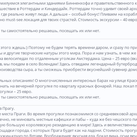
омилуемся элегантными зданиями Бинненхофа и правительственного к
ествие в Роттердам и Киндердайк. Роттердам точно удивит своей арх
где реально живут люди. А дальше – особый бонус! Пливаем на корабл
о must-see локация для твоих страстей. Стоимость экскурсии – 40 евро
 ты самостоятельно решаешь, посещать их или нет.
этого ждешь:) Поэтому не будем терять времени даром, и сразу по пр
и другие творческие натуры этого мира. Пора и нам узнать, в чем же
а велосипедах по отдаленным уголкам Амстердама. Цена – 25 евро (вкл
 мы поедем в село Волендам! Здесь отведаем легендарный бутерброд 
оизводства сыра, а ты сможешь приобрести вкуснейший сувенир домой
льных описаниях! О многочисленных интересных барах на улице Красны
узнать на вечерней прогулке по кварталу красных фонарей. Наш локал
гулки – 25 евро.
 ты самостоятельно решаешь, посещать их или нет.
в Прагу.
е места Праги. Во время прогулки познакомимся со средневековой арх
ечно, не миновать местные кафешки и пабы – куда же без чешского пи
мую большую королевскую резиденцию в мире! Здесь и величественный 
щадки города, с которых Прага будет как на ладони. Стоимость прогул
ужин-круиз по Влтаве. Воображения: вкусная еда, бокал вина, огни ве