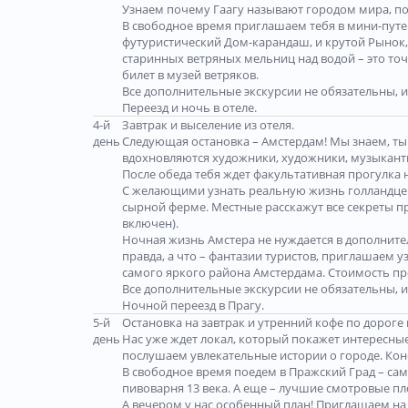
Узнаем почему Гаагу называют городом мира, п
В свободное время приглашаем тебя в мини-путеш
футуристический Дом-карандаш, и крутой Рынок, 
старинных ветряных мельниц над водой – это точн
билет в музей ветряков.
Все дополнительные экскурсии не обязательны, и
Переезд и ночь в отеле.
4-й
Завтрак и выселение из отеля.
день
Следующая остановка – Амстердам! Мы знаем, ты 
вдохновляются художники, художники, музыканты 
После обеда тебя ждет факультативная прогулка н
С желающими узнать реальную жизнь голландцев,
сырной ферме. Местные расскажут все секреты пр
включен).
Ночная жизнь Амстера не нуждается в дополните
правда, а что – фантазии туристов, приглашаем 
самого яркого района Амстердама. Стоимость про
Все дополнительные экскурсии не обязательны, и
Ночной переезд в Прагу.
5-й
Остановка на завтрак и утренний кофе по дороге 
день
Нас уже ждет локал, который покажет интересны
послушаем увлекательные истории о городе. Кон
В свободное время поедем в Пражский Град – са
пивоварня 13 века. А еще – лучшие смотровые пло
А вечером у нас особенный план! Приглашаем на 