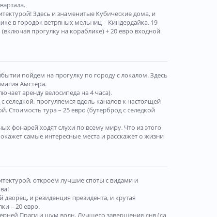
вартала.
итектурой! Здесь и знаменитые Кубические дома, и
ике в городок ветряных мельниц – Киндердайка. 19
 (включая прогулку на кораблике) + 20 евро входной
ибытии пойдем на прогулку по городу с локалом. Здесь
 магия Амстера.
ючает аренду велосипеда на 4 часа).
с селедкой, прогуляемся вдоль каналов к настоящей
. Стоимость тура – 25 евро (бутерброд с селедкой
х фонарей ходят слухи по всему миру. Что из этого
 покажет самые интересные места и расскажет о жизни
итектурой, откроем лучшие споты с видами и
ва!
дворец, и резиденция президента, и крутая
ки – 20 евро.
черней Праги и шум волн. Лучшего завершения дня (да