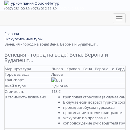
(067) 231 00 35, (073) 012 11 89,
(067) 242 38 60
Toggl
naviga
Главная
Экскурсионные туры
Венеция - город на воде! Вена, Верона и Будапешт...
Венеция - город на воде! Вена, Верона и
Будапешт...
Маршрут тура
Львов – Краков – Вена - Верона – о. Гарда 
Город выезда
Львов
Транспорт
Дней в туре
5 дн./4 нч.
Стоимость
113 €
В стоимость включено
групповая страховка (в случае сам
В случае если возраст туриста соста
проезд автобусом туркласса
проживание в отеле с завтраком
экскурсии по программе
сопровождение руководителя груп