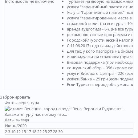
В стоимость не включено
Турпакет на любую из возможных су
услуга "гарантийный платеж от невые
Услуга "Гарантийный платеж" позвол
услуга "гарантированные места в нача
страховой полис (на все туры с 10.09.
аренда аудиогида - 6 € (на все туры с 
рекомендованные программы и вхо
Городской/Туристический налог (City
С 11.06.2017 года начал действоват
Для тех, у кого паспорта НЕ биомет
индивидуальная страховка (при сам
Визовая поддержка (при необходимос
консульский сбор – 35€ (кроме кат
услуги Визового Центра – 22€ (если 
услуги банка – 25 грн (если подача в
Если Турист в период обслуживания 
Забронировать
Фотогалерея тура
Закажите тур у нас потому что...
Даты выезда
Июнь/2020
2 3 10 12 15 17 18 22 25 27 28 30