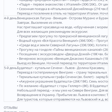
• «Падуя – первое знакомство с Италией» (30€/26€).. От 
• Сезонная поездка в «Итальянский Диснейленд» (21€+вх.би
Переезд и поселение в отель на территории Италии. Ночлег 
4-й день
Венецианская Лагуна - Венеция - Острова Мурано и Бурано 
Завтрак. Выселение из отеля.
Нас приглашает красавица на воде, «обрученная с морем», 
Для всех желающих рекомендуем экскурсии:
• Предлагаем прогулку по прекрасной венецианской лагуне
• Водный круиз «Вся Красота Венеции!» (36€/30€) – Прогу
• «Среди вод и земли Северной Лагуны» (33€/30€). Хотите 
• Прогулку на гондоле «Тайны венецианских каналов!» (26€
• Посещение с экскурсоводом «Дворца Дожей» (18€+вх. биле
• Вечернюю экскурсию «Венеция Джакомо Казановы!» (18€/13
Выезд из Венеции. Ночной переезд по территории Италии и
5-й день
Будапешт - купальни Сечени - Львов - Долина Красавиц
Переезд в гостеприимную Венгрию – страну термальных ис
• Термальные купальни графа Сечени (вх. билет) - заряд бод
• «Ажурное украшение Будапешта» (26€/18€). Семь мостов 
• По желанию «Будапешт с горы Геллерт» (8€). В Будапеште 
Небольшой переезд – и мы уже на Севере Венгрии. Для всех
Возвращение в Украину. Прибытие во Львов в комплекс Тер
Для туристов, которые отправляются на Львовский ж.д. вокза
ОТЗЫВЫ
Оставить отзыв