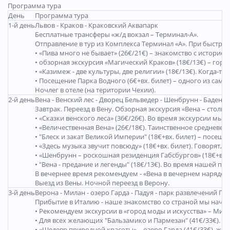
Программа тура
День
Программа тура
1-й день
Львов - Краков - Краковский Аквапарк
Бесплатные трансферы «ж/д вокзал – Терминал-А».
Отправление в тур из Комплекса Терминал «А». При быстр
• «Пива много не бывает» (26€/21€) – знакомство с истори
• обзорная экскурсия «Магический Краков» (18€/13€) – гор
• «Казимеж - две культуры, две религии» (18€/13€). Когда-
• Посещение Парка Водного (6€+вх. билет) – одного из сам
Ночлег в отеле (на територии Чехии).
2-й день
Вена - Венский лес - Дворец Бельведер - Шенбрунн - Баден
Завтрак. Переезд в Вену. Обзорная экскурсия «Вена – сто
• «Сказки венского леса» (36€/26€). Во время экскурсии м
• «Величественная Вена» (26€/18€). Таинственное средневе
• "Блеск и закат Великой Империи" (18€+вх. билет) – посе
• «Здесь музыка звучит повсюду» (18€+вх. билет). Говоря
• «Шенбрунн – роскошная резиденция Габсбургов» (18€+вх.
• "Вена - предание и легенды" (18€/13€). Во время нашей 
В вечернее время рекомендуем - «Вена в вечернем наряде!
Выезд из Вены. Ночной переезд в Верону.
3-й день
Верона - Милан - озеро Гарда - Падуя - парк развлечений Га
Прибытие в Италию - наше знакомство со страной мы начин
• Рекомендуем экскурсии в «город моды и искусства» – Ми
• Для всех желающих "Бальзамико и Пармезан" (41€/33€). П
• «Шедевр природной красоты» – озеро Гарда (41€/33€), 