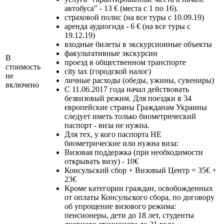
автобуса" - 13 € (места с 1 по 16).
страховой полис (на все туры с 10.09.19)
аренда аудиогида - 6 € (на все туры с
19.12.19)
входные билеты в экскурсионные объекты
факультативные экскурсии
В
проезд в общественном транспорте
стоимость
city tax (городской налог)
не
личные расходы (обеды, ужины, сувениры)
включено
С 11.06.2017 года начал действовать
безвизовый режим. Для поездки в 34
европейские страны Гражданам Украины
следует иметь только биометрический
паспорт - виза не нужна.
Для тех, у кого паспорта НЕ
биометрические или нужна виза:
Визовая поддержка (при необходимости
открывать визу) - 10€
Консульский сбор + Визовый Центр = 35€ +
23€
Кроме категории граждан, освобожденных
от оплаты Консульского сбора, по договору
об упрощение визового режима:
пенсионеры, дети до 18 лет, студенты