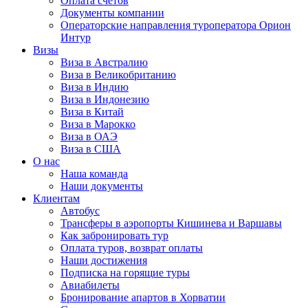
Оплата счётов
Документы компании
Операторские направления туроператора Орион
Интур
Визы
Виза в Австралию
Виза в Великобританию
Виза в Индию
Виза в Индонезию
Виза в Китай
Виза в Марокко
Виза в ОАЭ
Виза в США
О нас
Наша команда
Наши документы
Клиентам
Автобус
Трансферы в аэропорты Кишинева и Варшавы
Как забронировать тур
Оплата туров, возврат оплаты
Наши достижения
Подписка на горящие туры
Авиабилеты
Бронирование апартов в Хорватии