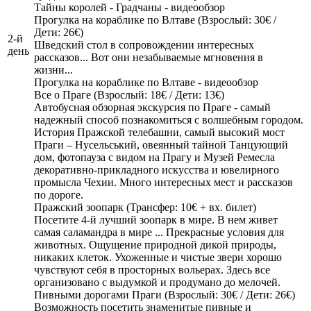
Тайны королей - Градчаны - видеообзор
Прогулка на кораблике по Влтаве (Взрослый: 30€ /
Дети: 26€)
2-й
Шведский стол в сопровождении интересных
день
рассказов... Вот они незабываемые мгновения в
жизни...
Прогулка на кораблике по Влтаве - видеообзор
Все о Праге (Взрослый: 18€ / Дети: 13€)
Автобусная обзорная экскурсия по Праге - самый
надежный способ познакомиться с волшебным городом.
История Пражской телебашни, самый высокий мост
Праги – Нусельський, овеянный тайной Танцующий
дом, фотопауза с видом на Прагу и Музей Ремесла
декоративно-прикладного искусства и ювелирного
промысла Чехии. Много интересных мест и рассказов
по дороге.
Пражский зоопарк (Трансфер: 10€ + вх. билет)
Посетите 4-й лучший зоопарк в мире. В нем живет
самая саламандра в мире ... Прекрасные условия для
животных. Ощущение природной дикой природы,
никаких клеток. Ухоженные и чистые звери хорошо
чувствуют себя в просторных вольерах. Здесь все
организовано с выдумкой и продумано до мелочей.
Пивными дорогами Праги (Взрослый: 30€ / Дети: 26€)
Возможность посетить знаменитые пивные и