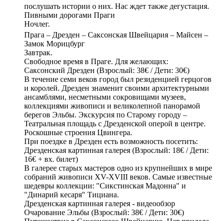
послушать истории о них. Нас ждет также дегустация.
Пивными дорогами Праги
Ночлег.
Прага – Дрезден – Саксонская Швейцария – Майсен –
Замок Морицбург
Завтрак.
Свободное время в Праге. Для желающих:
Саксонский Дрезден (Взрослый: 38€ / Дети: 30€)
В течение семи веков город был резиденцией герцогов
и королей. Дрезден знаменит своими архитектурными
ансамблями, несметными сокровищами музеев,
коллекциями живописи и великолепной панорамой
берегов Эльбы. Экскурсия по Старому городу –
Театральная площадь с Дрезденской оперой в центре.
Роскошные строения Цвингера.
При поездке в Дрезден есть возможность посетить:
Дрезденская картинная галерея (Взрослый: 18€ / Дети:
16€ + вх. билет)
В галерее старых мастеров одно из крупнейших в мире
собраний живописи XV-XVIII веков. Самые известные
шедевры коллекции: "Сикстинская Мадонна" и
"Динарий кесаря" Тициана.
Дрезденская картинная галерея - видеообзор
Очарование Эльбы (Взрослый: 38€ / Дети: 30€)