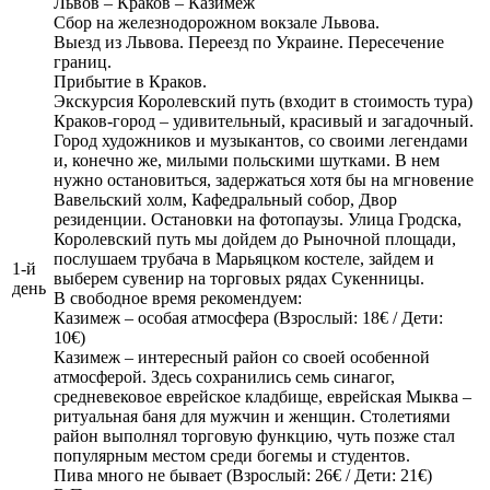
Львов – Краков – Казимеж
Сбор на железнодорожном вокзале Львова.
Выезд из Львова. Переезд по Украине. Пересечение
границ.
Прибытие в Краков.
Экскурсия Королевский путь (входит в стоимость тура)
Краков-город – удивительный, красивый и загадочный.
Город художников и музыкантов, cо своими легендами
и, конечно же, милыми польскими шутками. В нем
нужно остановиться, задержаться хотя бы на мгновение
Вавельский холм, Кафедральный собор, Двор
резиденции. Остановки на фотопаузы. Улица Гродска,
Королевский путь мы дойдем до Рыночной площади,
послушаем трубача в Марьяцком костеле, зайдем и
1-й
выберем сувенир на торговых рядах Сукенницы.
день
В свободное время рекомендуем:
Казимеж – особая атмосфера (Взрослый: 18€ / Дети:
10€)
Казимеж – интересный район со своей особенной
атмосферой. Здесь сохранились семь синагог,
средневековое еврейское кладбище, еврейская Мыква –
ритуальная баня для мужчин и женщин. Столетиями
район выполнял торговую функцию, чуть позже стал
популярным местом среди богемы и студентов.
Пива много не бывает (Взрослый: 26€ / Дети: 21€)