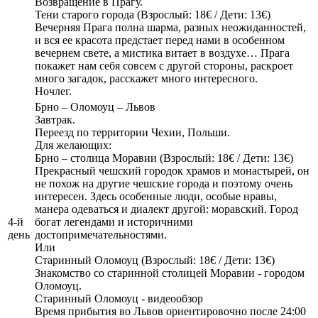
Возвращение в Прагу.
Тени старого города (Взрослый: 18€ / Дети: 13€)
Вечерняя Прага полна шарма, разных неожиданностей,
и вся ее красота предстает перед нами в особенном
вечернем свете, а мистика витает в воздухе… Прага
покажет нам себя совсем с другой стороны, раскроет
много загадок, расскажет много интересного.
Ночлег.
Брно – Оломоуц – Львов
Завтрак.
Переезд по территории Чехии, Польши.
Для желающих:
Брно – столица Моравии (Взрослый: 18€ / Дети: 13€)
Прекрасный чешский городок храмов и монастырей, он
не похож на другие чешские города и поэтому очень
интересен. Здесь особенные люди, особые нравы,
манера одеваться и диалект другой: моравский. Город
4-й
богат легендами и историчними
день
достопримечательностями.
Или
Старинный Оломоуц (Взрослый: 18€ / Дети: 13€)
Знакомство со старинной столицей Моравии - городом
Оломоуц.
Старинный Оломоуц - видеообзор
Время прибытия во Львов ориентировочно после 24:00