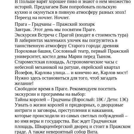
В Польше варят хорошее пиво и знают о нем множество
историй. Предлагаем Вам попробовать польскую
кухню и окунуться в пивную атмосферу разных эпох!
Переезд на ночлег. Ночлег.
Прага – Градчаны – Пражский зоопарк
Завтрак. Этот день мы посвятим Праге.
Экскурсия Встреча с Прагой (входит в стоимость тура)
В лабиринтах маленьких улочек вы погрузитесь в
таинственную атмосферу Старого города: древняя
Пороховая башня, Сословный театр, первый Пражский
университет, костел девы Марии перед Тыном.
Староместская площадь, Астрономические часы с
небесной механикой на ратуше, еврейский квартал
Йозефов, Карлова улица… и конечно же, Карлов мост!
Нужно здесь остановиться для того, чтоб загадать
желание!
Свободное время в Праге. Рекомендуем посетить
экскурсии и программы на выбор:
Тайны королей – Градчаны (Взрослый: 18€ / Дети: 13€)
Узнать о жизни королей и придворных, о дворцовые
интриги и заговоры, преступления и наказания,
которые происходили из самых светлых побуждений –
во имя веры и государства. Вас ждет Градчанская
площадь, Шварценбергский дворец и стоит в Пражском
граде. А также невероятный собор Вита.