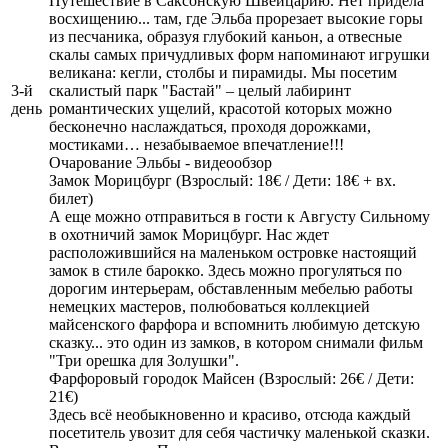
Путешествие в Саксонскую Швейцарию. Нет придела
восхищению... там, где Эльба прорезает высокие горы
из песчаника, образуя глубокий каньон, а отвесные
скалы самых причудливых форм напоминают игрушки
великана: кегли, столбы и пирамиды. Мы посетим
3-й
скалистый парк "Бастай" – целый лабиринт
день
романтических ущелий, красотой которых можно
бесконечно наслаждаться, проходя дорожками,
мостиками… незабываемое впечатление!!!
Очарование Эльбы - видеообзор
Замок Морицбург (Взрослый: 18€ / Дети: 18€ + вх.
билет)
А еще можно отправиться в гости к Августу Сильному
в охотничий замок Морицбург. Нас ждет
расположившийся на маленьком островке настоящий
замок в стиле барокко. Здесь можно прогуляться по
дорогим интерьерам, обставленным мебелью работы
немецких мастеров, полюбоваться коллекцией
майсенского фарфора и вспомнить любимую детскую
сказку... это один из замков, в котором снимали фильм
"Три орешка для Золушки".
Фарфоровый городок Майсен (Взрослый: 26€ / Дети:
21€)
Здесь всё необыкновенно и красиво, отсюда каждый
посетитель увозит для себя частичку маленькой сказки.