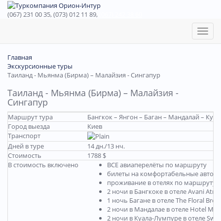
(067) 231 00 35, (073) 012 11 89,
(067) 242 38 60
Toggl
naviga
Главная
Экскурсионные туры
Таиланд - Мьянма (Бирма) – Малайзия - Сингапур
Таиланд - Мьянма (Бирма) – Малайзия -
Сингапур
Маршрут тура
Бангкок – Янгон – Баган – Мандалай – Куа
Город выезда
Киев
Транспорт
Дней в туре
14 дн./13 нч.
Стоимость
1788 $
В стоимость включено
ВСЕ авиаперелёты по маршруту
билеты на комфортабельные автобус
проживание в отелях по маршруту
2 ночи в Бангкоке в отеле Avani Atri
1 ночь Багане в отеле The Floral Bree
2 ночи в Мандалае в отеле Hotel Man
2 ночи в Куала-Лумпуре в отеле Swis