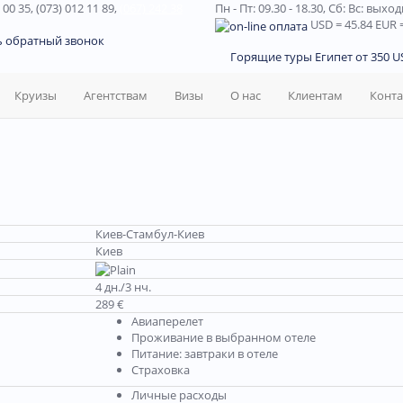
 00 35, (073) 012 11 89,
(067) 242 38
Пн - Пт: 09.30 - 18.30,
Сб: Вс: выхо
USD
= 45.84
EUR
=
ь обратный звонок
Горящие туры Египет от 350 US
Круизы
Агентствам
Визы
О нас
Клиентам
Конт
Киев-Стамбул-Киев
Киев
4 дн./3 нч.
289 €
Авиаперелет
Проживание в выбранном отеле
Питание: завтраки в отеле
Страховка
Личные расходы