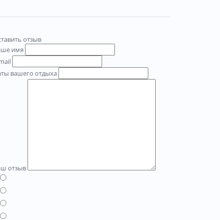
тавить отзыв
аше имя
mail
аты вашего отдыха
аш отзыв