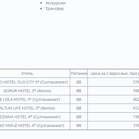
Экскурсии
Трансфер
Отель
Питание
Цена за 2 взрослых, пр
O HOTEL OLD CITY 3* (Султанахмет)
BB
57
GORUR HOTEL 3* (Фатих)
BB
59
E LOLA HOTEL 3* (Султанахмет)
BB
60
ALTUN LIFE HOTEL 3* (Фатих)
BB
61
ICENNA HOTEL 4* (Султанахмет)
BB
73
D YAVUZ HOTEL 4* (Султанахмет)
BB
77