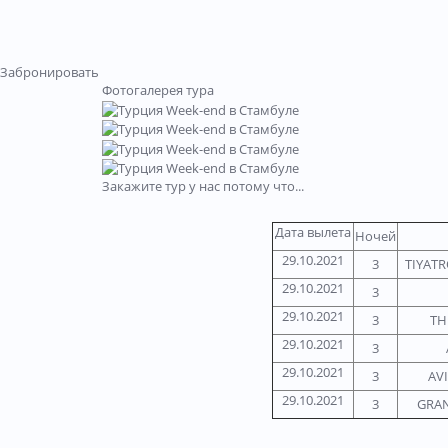
Забронировать
Фотогалерея тура
Закажите тур у нас потому что...
Дата вылета
Ночей
29.10.2021
3
TIYATR
29.10.2021
3
29.10.2021
3
TH
29.10.2021
3
29.10.2021
3
AV
29.10.2021
3
GRAN