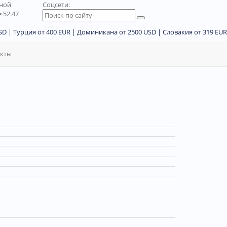
дной
Соцсети:
 52.47
D | Турция от 400 EUR | Доминикана от 2500 USD | Словакия от 319 EUR
акты