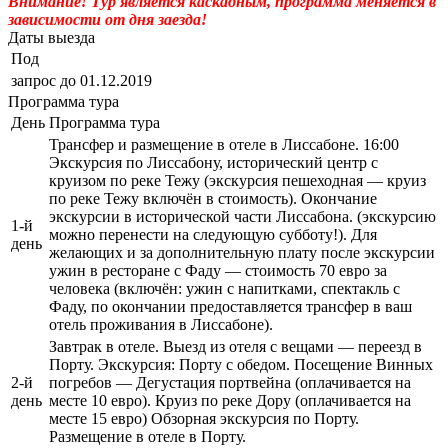
Внимание! Тур является каскадным, программа меняется в
зависимости от дня заезда!
Даты выезда
Под
запрос до 01.12.2019
Программа тура
День
Программа тура
Трансфер и размещение в отеле в Лиссабоне. 16:00
Экскурсия по Лиссабону, исторический центр с
круизом по реке Тежу (экскурсия пешеходная — круиз
по реке Тежу включён в стоимость). Окончание
экскурсии в исторической части Лиссабона. (экскурсию
1-й
можно перенести на следующую субботу!). Для
день
желающих и за дополнительную плату после экскурсии
ужин в ресторане с Фаду — стоимость 70 евро за
человека (включён: ужин с напитками, спектакль с
Фаду, по окончании предоставляется трансфер в ваш
отель проживания в Лиссабоне).
Завтрак в отеле. Выезд из отеля с вещами — переезд в
Порту. Экскурсия: Порту с обедом. Посещение Винных
2-й
погребов — Дегустация портвейна (оплачивается на
день
месте 10 евро). Круиз по реке Дору (оплачивается на
месте 15 евро) Обзорная экскурсия по Порту.
Размещение в отеле в Порту.