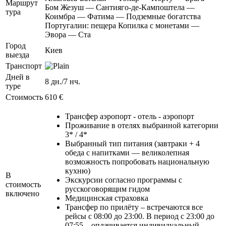
Маршрут
Бом Жезуш — Сантияго-де-Кампоштела —
тура
Коимбра — Фатима — Подземные богатства
Португалии: пещера Копилка с монетами —
Эвора — Ста
Город
Киев
выезда
Транспорт
Дней в
8 дн./7 нч.
туре
Стоимость
610 €
Трансфер аэропорт - отель - аэропорт
Проживание в отелях выбранной категории
3* / 4*
Выбранный тип питания (завтраки + 4
обеда c напитками — великолепная
возможность попробовать национальную
кухню)
В
Экскурсии согласно программы с
стоимость
русскоговорящим гидом
включено
Медицинская страховка
Трансфер по прилёту – встречаются все
рейсы с 08:00 до 23:00. В период с 23:00 до
07:55 – оплачивается индивидуальный