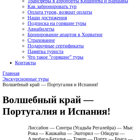
Трансферы в аэропорты Кишинева и Варшавы
Как забронировать тур
Оплата туров, возврат оплаты
Наши достижения
Подписка на горящие туры
Авиабилеты
Бронирование апартов в Хорватии
Страхование
Подарочные сертификаты
Памятка туриста
Что такое ”горящие” туры
Контакты
Главная
Экскурсионные туры
Волшебный край — Португалия и Испания!
Волшебный край —
Португалия и Испания!
Лиссабон — Синтра (Усадьба Регалейра) — Мыс
Рока — Кашкайш — Эшторил — Обидуш —
Алкобаса-Баталья — Томар — Порту — Брага —