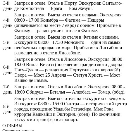
3-й
Завтрак в отеле. Отель в Порту. Экскурсия: Сантьяго-
день
де-Компостела — Брага — Бом Жезуш.
Завтрак в отеле. Выезд из отеля с вещами. Экскурсия:
4-й
08:00 - 17:00 Коимбра — Фатима — Пещеры
день
(оплачивается на месте 7 евро) с обедом. Прибытие в
Фатиму — размещение в отеле в Фатиме.
Завтрак в отеле. Выезд из отеля в Фатиме с вещами.
5-й
Экскурсия: 08:00 - 17:30 Монсанто — один из самых
день
необычных городков в мире. Прибытие в Лиссабон и
размещение в отеле в Лиссабоне.
Завтрак в отеле. Отель в Лиссабоне. Экскурсия: 08:00 -
18:00 Вилла Висоза (посещение грандиозного дворца
6-й
Пасу-Дукал — резиденция Португальских королей!)
день
Эвора — Мост 25 Апреля — Статуя Христа — Мост
Вашко де Гамма.
7-й
Завтрак в отеле. Отель в Лиссабоне. Экскурсия: 08:00 -
день
18:00 Обидуш — Баталья — Алкобаса — Томар. (обед).
Завтрак в отеле. Выезд с отеля на экскурсию с вещами.
Экскурсия: 08:00 - 15:00 Синтра — исторический центр
8-й
города, посещение Усадьбы Регалейра. Мыс Рока,
день
курорты Кашкайш и Эшторил. (обед). По окончании
экскурсии трансфер в аэропорт.
ОТЗЫВЫ
Оставить отзыв