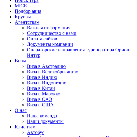
Поиск тура
MICE
Подбор авиа
Круизы
Агентствам
Важная информация
Сотрудничество с нами
Оплата счётов
Документы компании
Операторские направления туроператора Орион
Интур
Визы
Виза в Австралию
Виза в Великобританию
Виза в Индию
Виза в Индонезию
Виза в Китай
Виза в Марокко
Виза в ОАЭ
Виза в США
О нас
Наша команда
Наши документы
Клиентам
Автобус