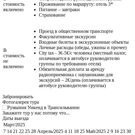
стоимость
Проживание по маршруту: отель 3*
включено
Питание – завтраки
Страхование
Проезд в общественном транспорте
Факультативные экскурсии
Входные билеты в экскурсионные объекты
Личные расходы (обеды, ужины и прочее)
В
City tax - 3€-5€/с человека (местный налог,
стоимость
оплачивается в автобусе руководителю
не
группы по требованию отеля)
включено
Обязательная доплата за аренду
радиоприемника с наушниками для
экскурсий – 2€/день (оплачивается в
автобусе руководителю группы)
Забронировать
Фотогалерея тура
Закажите тур у нас потому что...
Даты выезда
Март/2025
7 14 21 22 25 28
Апрель/2025 4 11 18 25
Май/2025 2 9 16 23 30