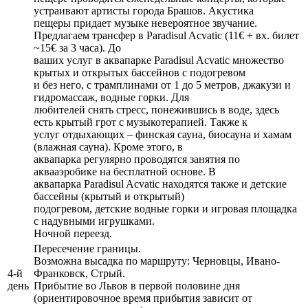
устраивают артисты города Брашов. Акустика
пещеры придает музыке невероятное звучание.
Предлагаем трансфер в Paradisul Acvatic (11€ + вх. билет
~15€ за 3 часа). До
ваших услуг в аквапарке Paradisul Acvatic множество
крытых и открытых бассейнов с подогревом
и без него, с трамплинами от 1 до 5 метров, джакузи и
гидромассаж, водные горки. Для
любителей снять стресс, понежившись в воде, здесь
есть крытый грот с музыкотерапией. Также к
услуг отдыхающих – финская сауна, биосауна и хамам
(влажная сауна). Кроме этого, в
аквапарка регулярно проводятся занятия по
аквааэробике на бесплатной основе. В
аквапарка Paradisul Acvatic находятся также и детские
бассейны (крытый и открытый)
подогревом, детские водные горки и игровая площадка
с надувными игрушками.
Ночной переезд.
Пересечение границы.
Возможна высадка по маршруту: Черновцы, Ивано-
4-й
Франковск, Стрый.
день
Прибытие во Львов в первой половине дня
(ориентировочное время прибытия зависит от