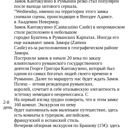
Замок Кантакузино в Румынии резко стал популярен
после выхода хитового сериала.
"Wednesday, именно на территории этого замка
снимали сцены, происходящие в Венздее Адамсе.
в Академии Невермор.
Замок Кантакузино (Cantacuzino Castle) в неороманском
стиле расположен в небольшом
городке Буштень в Румынских Карпатах. Иногда его
еще называют замок Замора (Zamora
Castle) из-за расположения в географическом районе
Замора.
Построили замок в начале 20 века по заказу
влиятельного румынского государственного
деятеля Георге Григора Кантакузино, который был
одним из самых богатых людей своего времени в
Румынии. Далее по маршруту нас будет ждать Замок
Пелеш – летняя резиденция румынских.
королей, сочетает в себе итальянскую элегантность и
эстетику немецкого неоренессанса. С
На первый взгляд трудно поверить, что в этом замке
2-й
160 комнат. Экскурсия по нему
день
будет напоминать вам маленькое путешествие, здесь
есть комнаты в турецком, английском,
французский и испанский стиль.
Вечерняя обзорная экскурсия по Брашову (15€): здесь