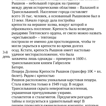
Рышнов – небольшой городок на границе
между двумя историческими областями – Валахией и
Трансильванией. Население города составляет
всего 16 тыс. человек, а основанный Рышновом был в
13 веке. Начало городу дала постройка
крепости на вершине холма, вокруг которой и
образовалось поселение. Крепость была возведена
рыцарями Тевтонского ордена, ее смело можно назвать
«крестьянской» – тевтонцы
построили ее именно для простолюдинов, чтобы те
могли укрыться в крепости во время долгих
осад. Кстати, крепость Рышнов имеет настолько
3-й
удачное месторасположение, что была
день
захвачена лишь однажды – примерно в 1600 г.
трансильванским князем Габриэлем
Батори.
Пещера Долины Крепости Рышнов (трансфер 10€ + вх.
билет). Рядом с крепостью
Ришнов расположена уникальная карстовая пещера.
Стала известна только в 1949 году. В недрах
Трансильвания скрыта невероятная вселенная,
украшенная причудливыми узорами.
сталактитов и сталагмитов. Предлагаем разгадать
тайны и погрузиться в удивительный мир! В
пещере проводятся еженедельные концерты, которые