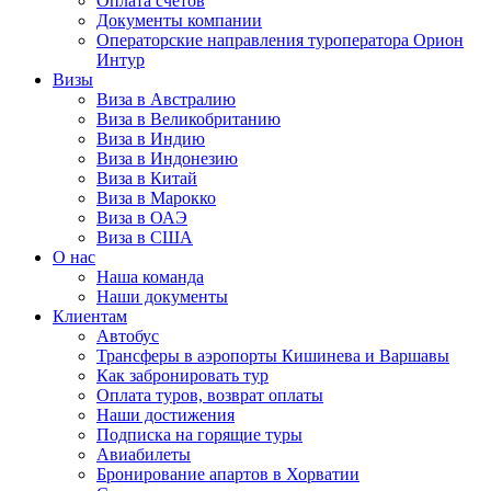
Оплата счётов
Документы компании
Операторские направления туроператора Орион
Интур
Визы
Виза в Австралию
Виза в Великобританию
Виза в Индию
Виза в Индонезию
Виза в Китай
Виза в Марокко
Виза в ОАЭ
Виза в США
О нас
Наша команда
Наши документы
Клиентам
Автобус
Трансферы в аэропорты Кишинева и Варшавы
Как забронировать тур
Оплата туров, возврат оплаты
Наши достижения
Подписка на горящие туры
Авиабилеты
Бронирование апартов в Хорватии