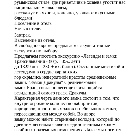
румынском стиле, где приветливые хозяева угостят нас
национальным алкоголем,
расскажут о кухне и, конечно, угощают вкусными
блюдами!
Поселение в отель.
Ночь в отеле.
Завтрак.
Выселение из отеля.
В свободное время предлагаем факультативные
экскурсии по выбору:
Предлагаем посетить экскурсию «Легенды и замки
Трансильвании» (взр. - 35€, дети
до 13.99 лет – 23€ + вх. билет). Окутанные мистикой и
легендами в сердце карпатских
гор скрылись невероятной красоты средневековые
замки. "Замок Дракулы" Средневековый
замок Бран, согласно легенде считающийся
резиденцией самого графа Дракулы.
Характерная черта данного замка состоит в том, что
внутри огромное количество лабиринтов,
коридоров, просторных залов и небольших комнат,
пересекающихся между собой. Во дворе
замку можно найти старинный колодец, который по
древним легендам является единственным входом
в тайных подземных помещениях. Далее мы посетим