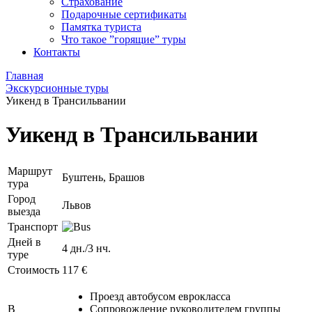
Страхование
Подарочные сертификаты
Памятка туриста
Что такое ”горящие” туры
Контакты
Главная
Экскурсионные туры
Уикенд в Трансильвании
Уикенд в Трансильвании
Маршрут
Буштень, Брашов
тура
Город
Львов
выезда
Транспорт
Дней в
4 дн./3 нч.
туре
Стоимость
117 €
Проезд автобусом еврокласса
В
Сопровождение руководителем группы