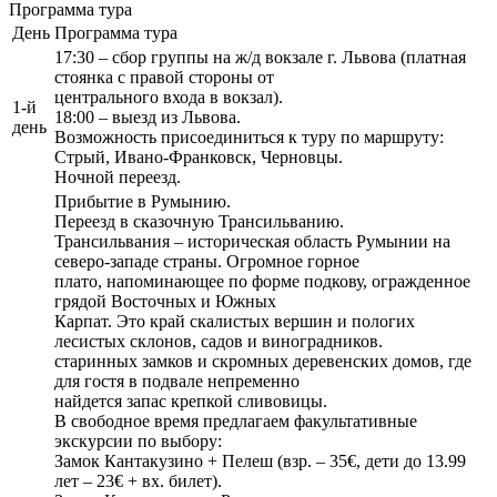
Программа тура
День
Программа тура
17:30 – сбор группы на ж/д вокзале г. Львова (платная
стоянка с правой стороны от
центрального входа в вокзал).
1-й
18:00 – выезд из Львова.
день
Возможность присоединиться к туру по маршруту:
Стрый, Ивано-Франковск, Черновцы.
Ночной переезд.
Прибытие в Румынию.
Переезд в сказочную Трансильванию.
Трансильвания – историческая область Румынии на
северо-западе страны. Огромное горное
плато, напоминающее по форме подкову, огражденное
грядой Восточных и Южных
Карпат. Это край скалистых вершин и пологих
лесистых склонов, садов и виноградников.
старинных замков и скромных деревенских домов, где
для гостя в подвале непременно
найдется запас крепкой сливовицы.
В свободное время предлагаем факультативные
экскурсии по выбору:
Замок Кантакузино + Пелеш (взр. – 35€, дети до 13.99
лет – 23€ + вх. билет).