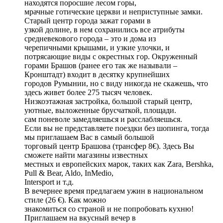
находятся поросшие лесом горы,
мрачные готические церкви и неприступные замки.
Старый центр города зажат горами в
узкой долине, в нем сохранились все атрибуты
средневекового города – это и дома из
черепичными крышами, и узкие улочки, и
потрясающие виды с окрестных гор. Окруженный
горами Брашов (ранее его так же называли –
Кронштадт) входит в десятку крупнейших
городов Румынии, но с виду никогда не скажешь, что
здесь живет более 275 тысяч человек.
Низкоэтажная застройка, большой старый центр,
уютные, выложенные брусчаткой, площади.
сам поневоле замедляешься и расслабляешься.
Если вы не представляете поездки без шопинга, тогда
мы приглашаем Вас в самый большой
торговый центр Брашова (трансфер 8€). Здесь Вы
сможете найти магазины известных
местных и европейских марок, таких как Zara, Bershka,
Pull & Bear, Aldo, InMedio,
Intersport и т.д.
В вечернее время предлагаем ужин в национальном
стиле (26 €). Как можно
знакомиться со страной и не попробовать кухню!
Приглашаем на вкусный вечер в