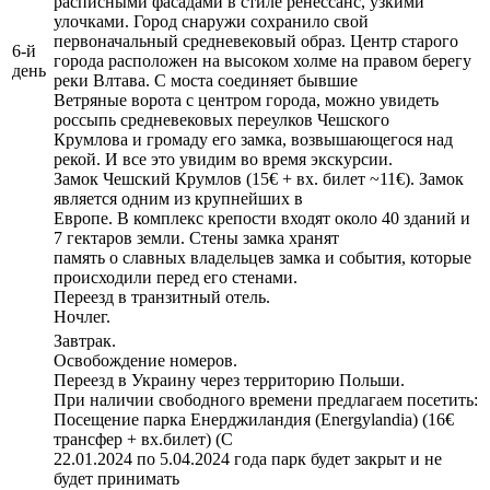
расписными фасадами в стиле ренессанс, узкими
улочками. Город снаружи сохранило свой
первоначальный средневековый образ. Центр старого
6-й
города расположен на высоком холме на правом берегу
день
реки Влтава. С моста соединяет бывшие
Ветряные ворота с центром города, можно увидеть
россыпь средневековых переулков Чешского
Крумлова и громаду его замка, возвышающегося над
рекой. И все это увидим во время экскурсии.
Замок Чешский Крумлов (15€ + вх. билет ~11€). Замок
является одним из крупнейших в
Европе. В комплекс крепости входят около 40 зданий и
7 гектаров земли. Стены замка хранят
память о славных владельцев замка и события, которые
происходили перед его стенами.
Переезд в транзитный отель.
Ночлег.
Завтрак.
Освобождение номеров.
Переезд в Украину через территорию Польши.
При наличии свободного времени предлагаем посетить:
Посещение парка Енерджиландия (Energylandia) (16€
трансфер + вх.билет) (С
22.01.2024 по 5.04.2024 года парк будет закрыт и не
будет принимать