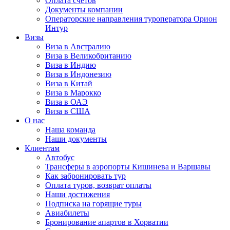
Оплата счётов
Документы компании
Операторские направления туроператора Орион
Интур
Визы
Виза в Австралию
Виза в Великобританию
Виза в Индию
Виза в Индонезию
Виза в Китай
Виза в Марокко
Виза в ОАЭ
Виза в США
О нас
Наша команда
Наши документы
Клиентам
Автобус
Трансферы в аэропорты Кишинева и Варшавы
Как забронировать тур
Оплата туров, возврат оплаты
Наши достижения
Подписка на горящие туры
Авиабилеты
Бронирование апартов в Хорватии