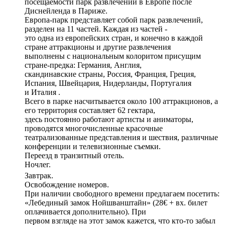
посещаемости парк развлечений в Европе после
Диснейленда в Париже.
Европа-парк представляет собой парк развлечений,
разделен на 11 частей. Каждая из частей -
это одна из европейских стран, и конечно в каждой
стране аттракционы и другие развлечения
выполнены с национальным колоритом присущим
стране-предка: Германия, Англия,
скандинавские страны, Россия, Франция, Греция,
Испания, Швейцария, Нидерланды, Португалия
и Италия .
Всего в парке насчитывается около 100 аттракционов, а
его территория составляет 62 гектара,
здесь постоянно работают артисты и аниматоры,
проводятся многочисленные красочные
театрализованные представления и шествия, различные
конференции и телевизионные съемки.
Переезд в транзитный отель.
Ночлег.
Завтрак.
Освобождение номеров.
При наличии свободного времени предлагаем посетить:
«Лебединый замок Нойшванштайн» (28€ + вх. билет
оплачивается дополнительно). При
первом взгляде на этот замок кажется, что кто-то забыл