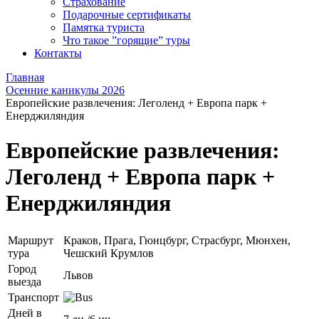
Страхование
Подарочные сертификаты
Памятка туриста
Что такое ”горящие” туры
Контакты
Главная
Осенние каникулы 2026
Европейские развлечения: Леголенд + Европа парк +
Енерджиляндия
Европейские развлечения:
Леголенд + Европа парк +
Енерджиляндия
Маршрут
Краков, Прага, Гюнцбург, Страсбург, Мюнхен,
тура
Чешский Крумлов
Город
Львов
выезда
Транспорт
Дней в