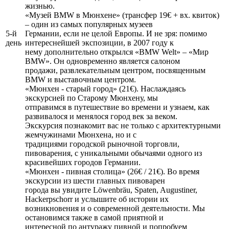
жизнью.
«Музей BMW в Мюнхене» (трансфер 19€ + вх. квиток)
– один из самых популярных музеев
5-й
Германии, если не целой Европы. И не зря: помимо
день
интереснейшей экспозиции, в 2007 году к
нему дополнительно открылся «BMW Welt» – «Мир
BMW». Он одновременно является салоном
продажи, развлекательным центром, посвященным
BMW и выставочным центром.
«Мюнхен - старый город» (21€). Наслаждаясь
экскурсией по Старому Мюнхену, мы
отправимся в путешествие во времени и узнаем, как
развивалося и менялося город век за веком.
Экскурсия познакомит вас не только с архитектурными
жемчужинами Мюнхена, но и с
традициями городской рыночной торговли,
пивоварения, с уникальными обычаями одного из
красивейших городов Германии.
«Мюнхен - пивная столица» (26€ / 21€). Во время
экскурсии из шести главных пивоварен
города вы увидите Löwenbräu, Spaten, Augustiner,
Hackerpschorr и услышите об истории их
возникновения и о современной деятельности. Мы
остановимся также в самой приятной и
интересной по антуражу пивной и попробуем