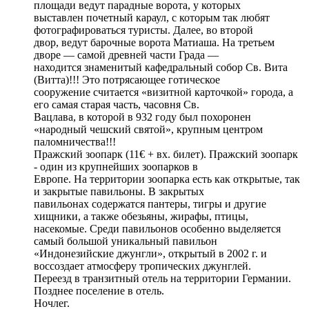
площади ведут парадные ворота, у которых
выставлен почетный караул, с которым так любят
фотографироваться туристы. Далее, во второй
двор, ведут барочные ворота Матиаша. На третьем
дворе — самой древней части Града —
находится знаменитый кафедральный собор Св. Вита
(Витта)!!! Это потрясающее готическое
сооружение считается «визитной карточкой» города, а
его самая старая часть, часовня Св.
Вацлава, в которой в 932 году был похоронен
«народный чешский святой», крупным центром
паломничества!!!
Пражский зоопарк (11€ + вх. билет). Пражский зоопарк
- один из крупнейших зоопарков в
Европе. На территории зоопарка есть как открытые, так
и закрытые павильоны. В закрытых
павильонах содержатся пантеры, тигры и другие
хищники, а также обезьяны, жирафы, птицы,
насекомые. Среди павильонов особенно выделяется
самый большой уникальный павильон
«Индонезийские джунгли», открытый в 2002 г. и
воссоздает атмосферу тропических джунглей.
Переезд в транзитный отель на территории Германии.
Позднее поселение в отель.
Ночлег.