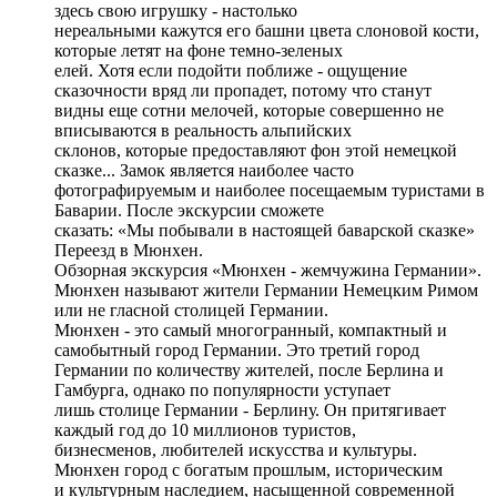
здесь свою игрушку - настолько
нереальными кажутся его башни цвета слоновой кости,
которые летят на фоне темно-зеленых
елей. Хотя если подойти поближе - ощущение
сказочности вряд ли пропадет, потому что станут
видны еще сотни мелочей, которые совершенно не
вписываются в реальность альпийских
склонов, которые предоставляют фон этой немецкой
сказке... Замок является наиболее часто
фотографируемым и наиболее посещаемым туристами в
Баварии. После экскурсии сможете
сказать: «Мы побывали в настоящей баварской сказке»
Переезд в Мюнхен.
Обзорная экскурсия «Мюнхен - жемчужина Германии».
Мюнхен называют жители Германии Немецким Римом
или не гласной столицей Германии.
Мюнхен - это самый многогранный, компактный и
самобытный город Германии. Это третий город
Германии по количеству жителей, после Берлина и
Гамбурга, однако по популярности уступает
лишь столице Германии - Берлину. Он притягивает
каждый год до 10 миллионов туристов,
бизнесменов, любителей искусства и культуры.
Мюнхен город с богатым прошлым, историческим
и культурным наследием, насыщенной современной