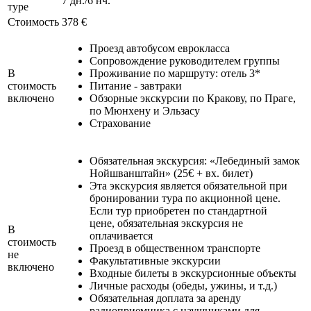
7 дн./6 нч.
туре
Стоимость
378 €
Проезд автобусом еврокласса
Сопровождение руководителем группы
В
Проживание по маршруту: отель 3*
стоимость
Питание - завтраки
включено
Обзорные экскурсии по Кракову, по Праге,
по Мюнхену и Эльзасу
Страхование
Обязательная экскурсия: «Лебединый замок
Нойшванштайн» (25€ + вх. билет)
Эта экскурсия является обязательной при
бронировании тура по акционной цене.
Если тур приобретен по стандартной
цене, обязательная экскурсия не
В
оплачивается
стоимость
Проезд в общественном транспорте
не
Факультативные экскурсии
включено
Входные билеты в экскурсионные объекты
Личные расходы (обеды, ужины, и т.д.)
Обязательная доплата за аренду
радиоприемника с наушниками для