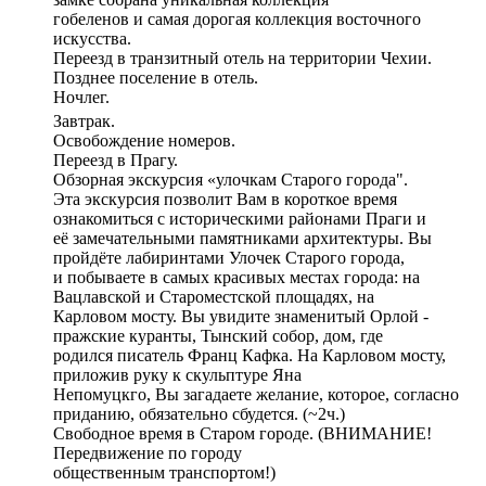
гобеленов и самая дорогая коллекция восточного
искусства.
Переезд в транзитный отель на территории Чехии.
Позднее поселение в отель.
Ночлег.
Завтрак.
Освобождение номеров.
Переезд в Прагу.
Обзорная экскурсия «улочкам Старого города".
Эта экскурсия позволит Вам в короткое время
ознакомиться с историческими районами Праги и
её замечательными памятниками архитектуры. Вы
пройдёте лабиринтами Улочек Старого города,
и побываете в самых красивых местах города: на
Вацлавской и Староместской площадях, на
Карловом мосту. Вы увидите знаменитый Орлой -
пражские куранты, Тынский собор, дом, где
родился писатель Франц Кафка. На Карловом мосту,
приложив руку к скульптуре Яна
Непомуцкго, Вы загадаете желание, которое, согласно
приданию, обязательно сбудется. (~2ч.)
Свободное время в Старом городе. (ВНИМАНИЕ!
Передвижение по городу
общественным транспортом!)