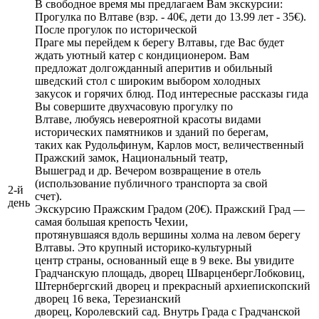
В свободное время мы предлагаем Вам экскурсии:
Прогулка по Влтаве (взр. - 40€, дети до 13.99 лет - 35€).
После прогулок по исторической
Праге мы перейдем к берегу Влтавы, где Вас будет
ждать уютный катер с кондиционером. Вам
предложат долгожданный аперитив и обильный
шведский стол с широким выбором холодных
закусок и горячих блюд. Под интересные рассказы гида
Вы совершите двухчасовую прогулку по
Влтаве, любуясь невероятной красоты видами
исторических памятников и зданий по берегам,
таких как Рудольфинум, Карлов мост, величественный
Пражский замок, Национальный театр,
Вышеград и др. Вечером возвращение в отель
(использование публичного транспорта за свой
2-й
счет).
день
Экскурсию Пражским Градом (20€). Пражский Град —
самая большая крепость Чехии,
протянувшаяся вдоль вершины холма на левом берегу
Влтавы. Это крупный историко-культурный
центр страны, основанный еще в 9 веке. Вы увидите
Градчанскую площадь, дворец ШварценбергЛобковиц,
Штернбергский дворец и прекрасный архиепископский
дворец 16 века, Терезианский
дворец, Королевский сад. Внутрь Града с Градчанской