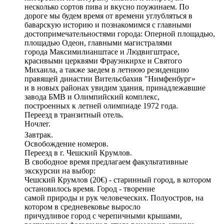
несколько сортов пива и вкусно поужинаем. По
дороге мы будем время от времени углубляться в
баварскую историю и познакомимся с главными
достопримечательностями города: Оперной площадью,
площадью Одеон, главными магистралями
города Максимилианштасе и Людвигштрасе,
красивыми церквями Фрауэнкирхе и Святого
Михаила, а также заедем в летнюю резиденцию
правящей династии Вительсбахив "Нимфенбург»
и в новых районах увидим здания, принадлежавшие
завода БМВ и Олимпийский комплекс,
построенных к летней олимпиаде 1972 года.
Переезд в транзитный отель.
Ночлег.
Завтрак.
Освобождение номеров.
Переезд в г. Чешский Крумлов.
В свободное время предлагаем факультативные
экскурсии на выбор:
Чешский Крумлов (20€) - старинный город, в котором
остановилось время. Город - творение
самой природы и рук человеческих. Полуостров, на
котором в средневековье выросло
причудливое город с черепичными крышами,