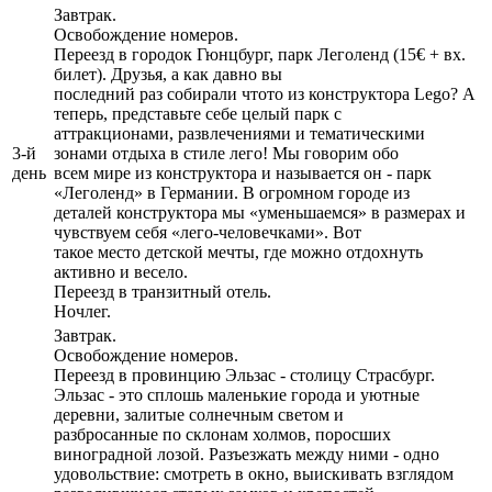
Завтрак.
Освобождение номеров.
Переезд в городок Гюнцбург, парк Леголенд (15€ + вх.
билет). Друзья, а как давно вы
последний раз собирали чтото из конструктора Lego? А
теперь, представьте себе целый парк с
аттракционами, развлечениями и тематическими
3-й
зонами отдыха в стиле лего! Мы говорим обо
день
всем мире из конструктора и называется он - парк
«Леголенд» в Германии. В огромном городе из
деталей конструктора мы «уменьшаемся» в размерах и
чувствуем себя «лего-человечками». Вот
такое место детской мечты, где можно отдохнуть
активно и весело.
Переезд в транзитный отель.
Ночлег.
Завтрак.
Освобождение номеров.
Переезд в провинцию Эльзас - столицу Страсбург.
Эльзас - это сплошь маленькие города и уютные
деревни, залитые солнечным светом и
разбросанные по склонам холмов, поросших
виноградной лозой. Разъезжать между ними - одно
удовольствие: смотреть в окно, выискивать взглядом