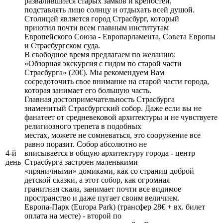
развалившиеся старых замков и крепостей,
подставлять лицо солнцу и отдыхать всей душой.
Столицей является город Страсбург, который
приютил почти всем главным институтам
Европейского Союза - Европарламента, Совета Европы
и Страсбургском суда.
В свободное время предлагаем по желанию:
«Обзорная экскурсия с гидом по старой части
Страсбурга» (20€). Мы рекомендуем Вам
сосредоточить свое внимание на старой части города,
которая занимает его большую часть.
Главная достопримечательность Страсбурга
знаменитый Страсбургский собор. Даже если вы не
фанатеет от средневековой архитектуры и не чувствуете
религиозного трепета в подобных
местах, можете не сомневаться, это сооружение все
равно поразит. Собор абсолютно не
4-й
вписывается в общую архитектуру города - центр
день
Страсбурга застроен маленькими
«пряничными» домиками, как со страниц доброй
детской сказки, а этот собор, как огромная
гранитная скала, занимает почти все видимое
пространство и даже пугает своим величием.
Европа-Парк (Europa Park) (трансфер 28€ + вх. билет
оплата на месте) - второй по