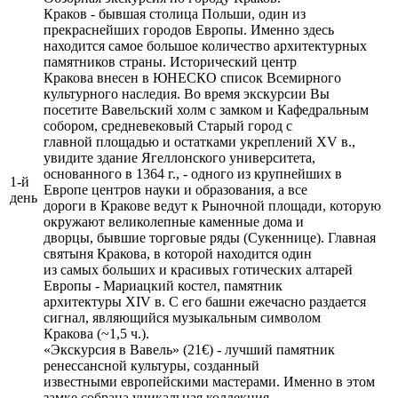
Краков - бывшая столица Польши, один из
прекраснейших городов Европы. Именно здесь
находится самое большое количество архитектурных
памятников страны. Исторический центр
Кракова внесен в ЮНЕСКО список Всемирного
культурного наследия. Во время экскурсии Вы
посетите Вавельский холм с замком и Кафедральным
собором, средневековый Старый город с
главной площадью и остатками укреплений XV в.,
увидите здание Ягеллонского университета,
основанного в 1364 г., - одного из крупнейших в
1-й
Европе центров науки и образования, а все
день
дороги в Кракове ведут к Рыночной площади, которую
окружают великолепные каменные дома и
дворцы, бывшие торговые ряды (Сукеннице). Главная
святыня Кракова, в которой находится один
из самых больших и красивых готических алтарей
Европы - Мариацкий костел, памятник
архитектуры XIV в. С его башни ежечасно раздается
сигнал, являющийся музыкальным символом
Кракова (~1,5 ч.).
«Экскурсия в Вавель» (21€) - лучший памятник
ренессансной культуры, созданный
известными европейскими мастерами. Именно в этом
замке собрана уникальная коллекция