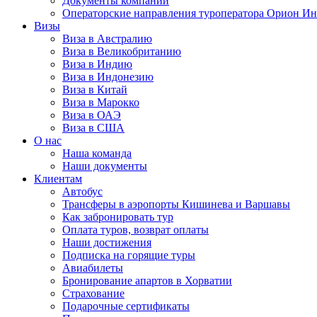
Документы компании
Операторские направления туроператора Орион Ин
Визы
Виза в Австралию
Виза в Великобританию
Виза в Индию
Виза в Индонезию
Виза в Китай
Виза в Марокко
Виза в ОАЭ
Виза в США
О нас
Наша команда
Наши документы
Клиентам
Автобус
Трансферы в аэропорты Кишинева и Варшавы
Как забронировать тур
Оплата туров, возврат оплаты
Наши достижения
Подписка на горящие туры
Авиабилеты
Бронирование апартов в Хорватии
Страхование
Подарочные сертификаты