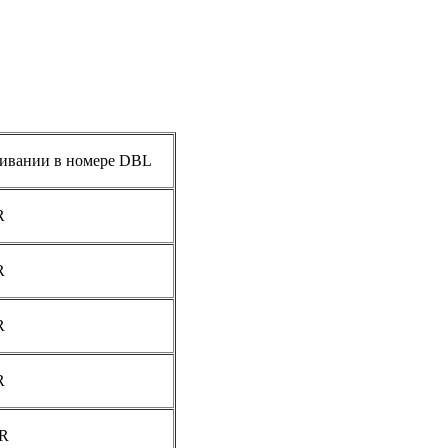
живании в номере DBL
R
R
R
R
UR