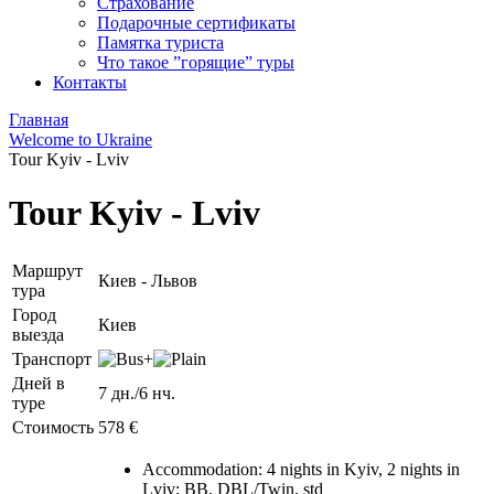
Страхование
Подарочные сертификаты
Памятка туриста
Что такое ”горящие” туры
Контакты
Главная
Welcome to Ukraine
Tour Kyiv - Lviv
Tour Kyiv - Lviv
Маршрут
Киев - Львов
тура
Город
Киев
выезда
Транспорт
+
Дней в
7 дн./6 нч.
туре
Стоимость
578 €
Accommodation: 4 nights in Kyiv, 2 nights in
Lviv; BB, DBL/Twin, std