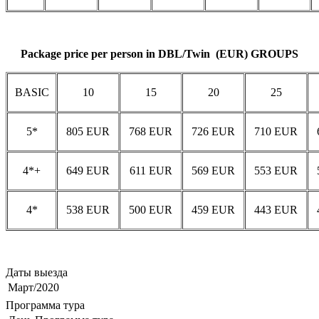
Package price per person in DBL/Twin (EUR) GROUPS
BASIC
10
15
20
25
5*
805 EUR
768 EUR
726 EUR
710 EUR
4*+
649 EUR
611 EUR
569 EUR
553 EUR
4*
538 EUR
500 EUR
459 EUR
443 EUR
Даты выезда
Март/2020
Программа тура