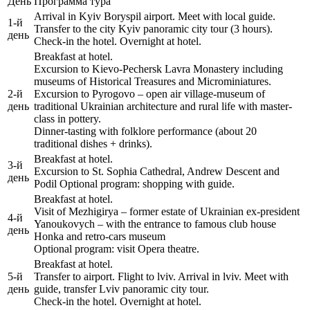
День
Программа тура
Arrival in Kyiv Boryspil airport. Meet with local guide.
1-й
Transfer to the city Kyiv panoramic city tour (3 hours).
день
Check-in the hotel. Overnight at hotel.
Breakfast at hotel.
Excursion to Kievo-Pechersk Lavra Monastery including
museums of Historical Treasures and Microminiatures.
2-й
Excursion to Pyrogovo – open air village-museum of
день
traditional Ukrainian architecture and rural life with master-
class in pottery.
Dinner-tasting with folklore performance (about 20
traditional dishes + drinks).
Breakfast at hotel.
3-й
Excursion to St. Sophia Cathedral, Andrew Descent and
день
Podil Optional program: shopping with guide.
Breakfast at hotel.
Visit of Mezhigirya – former estate of Ukrainian ex-president
4-й
Yanoukovych – with the entrance to famous club house
день
Honka and retro-cars museum
Optional program: visit Opera theatre.
Breakfast at hotel.
5-й
Transfer to airport. Flight to lviv. Arrival in lviv. Meet with
день
guide, transfer Lviv panoramic city tour.
Check-in the hotel. Overnight at hotel.