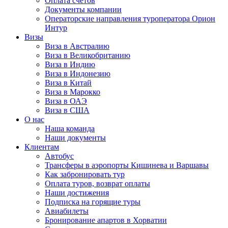
Оплата счётов
Документы компании
Операторские направления туроператора Орион
Интур
Визы
Виза в Австралию
Виза в Великобританию
Виза в Индию
Виза в Индонезию
Виза в Китай
Виза в Марокко
Виза в ОАЭ
Виза в США
О нас
Наша команда
Наши документы
Клиентам
Автобус
Трансферы в аэропорты Кишинева и Варшавы
Как забронировать тур
Оплата туров, возврат оплаты
Наши достижения
Подписка на горящие туры
Авиабилеты
Бронирование апартов в Хорватии