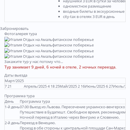
наушники 3 EUR в сутки за человека
одноместное размещение
входные билеты в экскурсионные о
city-tax в отелях 3 EUR в день
Забронировать
Фотогалерея тура
Закажите тур у нас потому что...
Тур занимает 9 дней, 6 ночей в отеле, 2 ночных переезда.
Даты выезда
Март/2025
7 21
Апрель/2025 4 18 25
Май/2025 2 16
Июнь/2025 6 27
Июль/202
Программа тура
День
Программа тура
1-й день
07.00 Выезд из Львова. Пересечение украинско-венгерской 
Путешествие в Будапешт. Свободное время, рекомендуем – 
Ночной переезд в Италию через Венгрию и Словению.
2-й день
Переезд в Венецию.
Проезд в обе стороны к центральной площади Сан-Марко на 