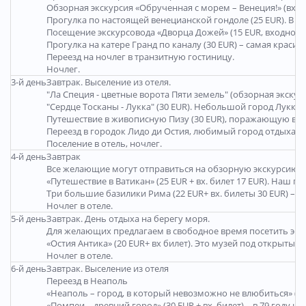
Обзорная экскурсия «Обрученная с морем – Венеция!» (вхо
Прогулка по настоящей венецианской гондоле (25 EUR). В го
Посещение экскурсовода «Дворца Дожей» (15 EUR, входной 
Прогулка на катере Гранд по каналу (30 EUR) – самая крас
Переезд на ночлег в транзитную гостиницу.
Ночлег.
3-й день
Завтрак. Выселение из отеля.
"Ла Специя - цветные ворота Пяти земель" (обзорная экску
"Сердце Тосканы - Лукка" (30 EUR). Небольшой город Лукка
Путешествие в живописную Пизу (30 EUR), поражающую ве
Переезд в городок Лидо ди Остия, любимый город отдыха 
Поселение в отель, ночлег.
4-й день
Завтрак
Все желающие могут отправиться на обзорную экскурсию «Р
«Путешествие в Ватикан» (25 EUR + вх. билет 17 EUR). Наш
Три большие базилики Рима (22 EUR+ вх. билеты 30 EUR) – 
Ночлег в отеле.
5-й день
Завтрак. День отдыха на берегу моря.
Для желающих предлагаем в свободное время посетить эк
«Остия Антика» (20 EUR+ вх билет). Это музей под открыт
Ночлег в отеле.
6-й день
Завтрак. Выселение из отеля
Переезд в Неаполь
«Неаполь – город, в который невозможно не влюбиться» (в
«Помпеи – древний город» (30 EUR + вх. билет) – в 79 год