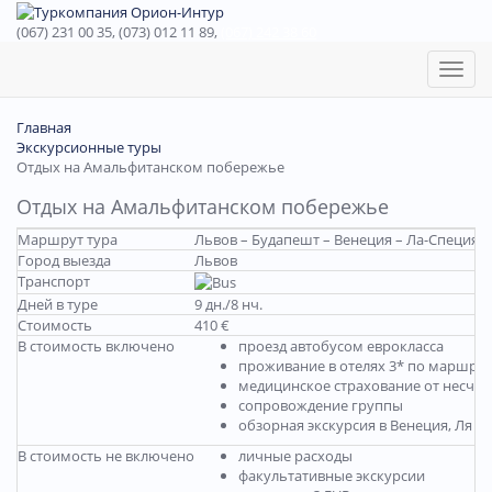
(067) 231 00 35, (073) 012 11 89,
(067) 242 38 60
Toggl
naviga
Главная
Экскурсионные туры
Отдых на Амальфитанском побережье
Отдых на Амальфитанском побережье
Маршрут тура
Львов – Будапешт – Венеция – Ла-Специя 
Город выезда
Львов
Транспорт
Дней в туре
9 дн./8 нч.
Стоимость
410 €
В стоимость включено
проезд автобусом еврокласса
проживание в отелях 3* по маршрут
медицинское страхование от несчас
сопровождение группы
обзорная экскурсия в Венеция, Ля С
В стоимость не включено
личные расходы
факультативные экскурсии