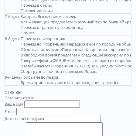
Переезд в отель.
Поселение, ночлег.
7-й день
Завтрак. Выселение из отеля.
Для желающих предлагаем сказочный тур по бывшей «респуб
Переезд в транзитную гостиницу.
Ночлег.
8-й день
Переезд во Флоренцию.
Переезд во Флоренцию. Передвижение по городу на общест
Обзорная экскурсия «Прекрасная Флоренция – древняя и со
В свободное время предлагаем следующие экскурсии по вы
Галерея Уффици (26 EUR + вх. билет) – это один из старе
"Незабываемая Флоренция" (20 EUR). Мы увидим мост Понте
Сбор группы, ночной переезд во Львов.
9-й день
Прибытие во Львов.
Время прибытия зависит от прохождения границы.
ОТЗЫВЫ
Оставить отзыв
Ваше имя
E-mail
Даты вашего отдыха