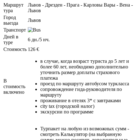
Маршрут
Львов - Дрезден - Прага - Карловы Вары - Вена -
тура
Львов
Город
Львов
выезда
Транспорт
Дней в
6 дн./5 нч.
туре
Стоимость
126 €
в случае, когда возраст туриста до 5 лет и
более 60 лет, необходимо дополнительно
уточнить размер доплаты страхового
платежа
В
проезд по маршруту автобусом туркласса
стоимость
сопровождение гида-руководителя по
включено
маршруту
проживание в отелях 3* с завтраками
сity tax (городской налог)
экскурсии по программе
Турпакет на любую из возможных сумм -
смотреть Калькулятор (на выбранную
сумму, можно посетить дополнительные