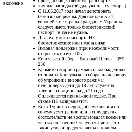
проезд в общественном транспорте
включено
личные расходы (обеды, ужины, сувениры)
С 11.06.2017 года начал действовать
безвизовый режим. Для поездки в 34
европейские страны Гражданам Украины
следует иметь только биометрический
паспорт - виза не нужна.
Для тех, у кого паспорта НЕ
биометрические или нужна виза:
Визовая поддержка (при необходимости
открывать визу) - 10€
Консульский сбор + Визовый Центр = 35€ +
23€
Кроме категории граждан, освобожденных
от оплаты Консульского сбора, по договору
об упрощение визового режима:
пенсионеры, дети до 18 лет, студенты
дневного стационара до 21 года.
Оплачивается при каждой подаче. При
отказе НЕ возвращается.
Если Турист в период обслуживания по
своему усмотрению или в силу других
обстоятельств не воспользовался всеми или
частью оплаченных услуг, считается, что
такие услуги предоставлены в полном