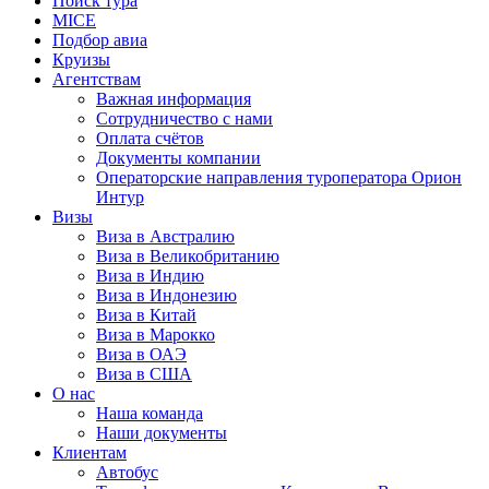
Поиск тура
MICE
Подбор авиа
Круизы
Агентствам
Важная информация
Сотрудничество с нами
Оплата счётов
Документы компании
Операторские направления туроператора Орион
Интур
Визы
Виза в Австралию
Виза в Великобританию
Виза в Индию
Виза в Индонезию
Виза в Китай
Виза в Марокко
Виза в ОАЭ
Виза в США
О нас
Наша команда
Наши документы
Клиентам
Автобус