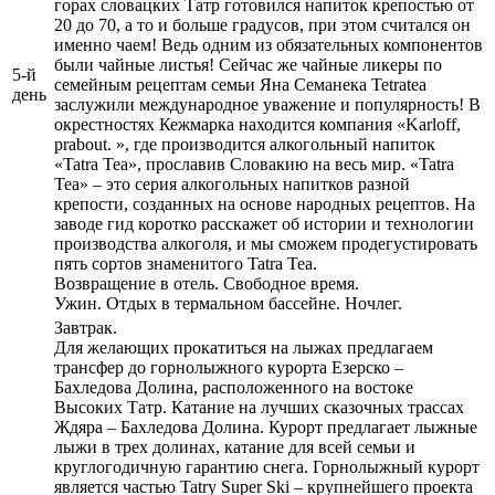
горах словацких Татр готовился напиток крепостью от
20 до 70, а то и больше градусов, при этом считался он
именно чаем! Ведь одним из обязательных компонентов
были чайные листья! Сейчас же чайные ликеры по
5-й
семейным рецептам семьи Яна Семанека Tetratea
день
заслужили международное уважение и популярность! В
окрестностях Кежмарка находится компания «Karloff,
prabout. », где производится алкогольный напиток
«Tatra Tea», прославив Словакию на весь мир. «Tatra
Tea» – это серия алкогольных напитков разной
крепости, созданных на основе народных рецептов. На
заводе гид коротко расскажет об истории и технологии
производства алкоголя, и мы сможем продегустировать
пять сортов знаменитого Tatra Tea.
Возвращение в отель. Свободное время.
Ужин. Отдых в термальном бассейне. Ночлег.
Завтрак.
Для желающих прокатиться на лыжах предлагаем
трансфер до горнолыжного курорта Езерско –
Бахледова Долина, расположенного на востоке
Высоких Татр. Катание на лучших сказочных трассах
Ждяра – Бахледова Долина. Курорт предлагает лыжные
лыжи в трех долинах, катание для всей семьи и
круглогодичную гарантию снега. Горнолыжный курорт
является частью Tatry Super Ski – крупнейшего проекта