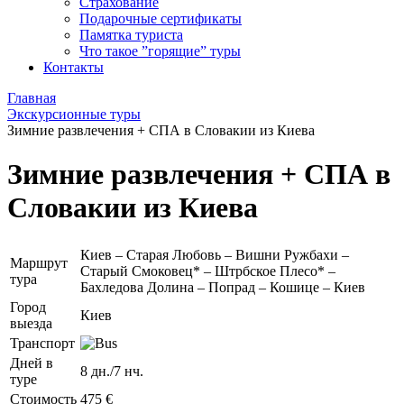
Страхование
Подарочные сертификаты
Памятка туриста
Что такое ”горящие” туры
Контакты
Главная
Экскурсионные туры
Зимние развлечения + СПА в Словакии из Киева
Зимние развлечения + СПА в
Словакии из Киева
Киев – Старая Любовь – Вишни Ружбахи –
Маршрут
Старый Смоковец* – Штрбское Плесо* –
тура
Бахледова Долина – Попрад – Кошице – Киев
Город
Киев
выезда
Транспорт
Дней в
8 дн./7 нч.
туре
Стоимость
475 €