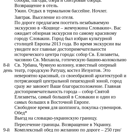
соборы, пагоды, озера и синтровые озерца.
Возвращение в отель.
Ужин. Отдых в термальном бассейне. Ночлег.
Завтрак. Выселение из отеля.
По дороге предлагаем посетить незабываемую
экскурсию в «Кошице – жемчужина Словакии». Вас
ожидает обзорная экскурсия по самому красивому
городу Словакии. Город был избран культурной
столицей Европы 2013 года. Во время экскурсии вы
увидите все главные достопримечательности
исторического центра города: собор Св. Елизаветы,
часовню Св. Михаила, готическую башню-колокольню
8-й
Св. Урбана, Чумную колонну, известный оперный
день
театр, городскую Ратушу, костел Иезуитов. Это
невероятно красивый, со своеобразной архитектурой и
потрясающей центральной пешеходной зоной, город
сразу же завоюет Ваше благорасположение. Главная
достопримечательность города – собор Святой
Елизаветы, самый большой в Словакии и один из
самых больших в Восточной Европе.
Свободное время для шоппинга, покупка сувениров.
Обед*
Выезд на словацко-украинскую границу.
Пересечение границы. Возвращение в Украину.
9-й
Комплексный обед по желанию по дороге – 250 грн/