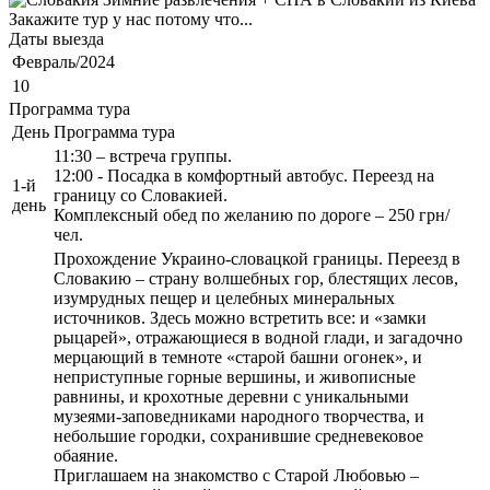
Закажите тур у нас потому что...
Даты выезда
Февраль/2024
10
Программа тура
День
Программа тура
11:30 – встреча группы.
12:00 - Посадка в комфортный автобус. Переезд на
1-й
границу со Словакией.
день
Комплексный обед по желанию по дороге – 250 грн/
чел.
Прохождение Украино-словацкой границы. Переезд в
Словакию – страну волшебных гор, блестящих лесов,
изумрудных пещер и целебных минеральных
источников. Здесь можно встретить все: и «замки
рыцарей», отражающиеся в водной глади, и загадочно
мерцающий в темноте «старой башни огонек», и
неприступные горные вершины, и живописные
равнины, и крохотные деревни с уникальными
музеями-заповедниками народного творчества, и
небольшие городки, сохранившие средневековое
обаяние.
Приглашаем на знакомство с Старой Любовью –