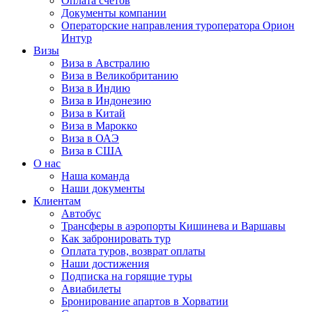
Оплата счётов
Документы компании
Операторские направления туроператора Орион
Интур
Визы
Виза в Австралию
Виза в Великобританию
Виза в Индию
Виза в Индонезию
Виза в Китай
Виза в Марокко
Виза в ОАЭ
Виза в США
О нас
Наша команда
Наши документы
Клиентам
Автобус
Трансферы в аэропорты Кишинева и Варшавы
Как забронировать тур
Оплата туров, возврат оплаты
Наши достижения
Подписка на горящие туры
Авиабилеты
Бронирование апартов в Хорватии