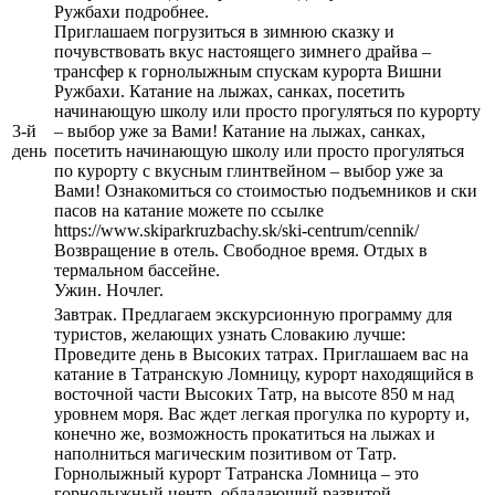
Ружбахи подробнее.
Приглашаем погрузиться в зимнюю сказку и
почувствовать вкус настоящего зимнего драйва –
трансфер к горнолыжным спускам курорта Вишни
Ружбахи. Катание на лыжах, санках, посетить
начинающую школу или просто прогуляться по курорту
3-й
– выбор уже за Вами! Катание на лыжах, санках,
день
посетить начинающую школу или просто прогуляться
по курорту с вкусным глинтвейном – выбор уже за
Вами! Ознакомиться со стоимостью подъемников и ски
пасов на катание можете по ссылке
https://www.skiparkruzbachy.sk/ski-centrum/cennik/
Возвращение в отель. Свободное время. Отдых в
термальном бассейне.
Ужин. Ночлег.
Завтрак. Предлагаем экскурсионную программу для
туристов, желающих узнать Словакию лучше:
Проведите день в Высоких татрах. Приглашаем вас на
катание в Татранскую Ломницу, курорт находящийся в
восточной части Высоких Татр, на высоте 850 м над
уровнем моря. Вас ждет легкая прогулка по курорту и,
конечно же, возможность прокатиться на лыжах и
наполниться магическим позитивом от Татр.
Горнолыжный курорт Татранска Ломница – это
горнолыжный центр, обладающий развитой