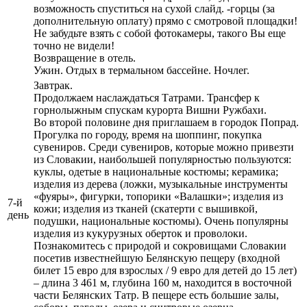
возможность спуститься на сухой слайд. -горцы (за
дополнительную оплату) прямо с смотровой площадки!
Не забудьте взять с собой фотокамеры, такого Вы еще
точно не видели!
Возвращение в отель.
Ужин. Отдых в термальном бассейне. Ночлег.
Завтрак.
Продолжаем наслаждаться Татрами. Трансфер к
горнолыжным спускам курорта Вишни Ружбахи.
Во второй половине дня приглашаем в городок Попрад.
Прогулка по городу, время на шоппинг, покупка
сувениров. Среди сувениров, которые можно привезти
из Словакии, наибольшей популярностью пользуются:
куклы, одетые в национальные костюмы; керамика;
изделия из дерева (ложки, музыкальные инструменты
«фуяры», фигурки, топорики «Валашки»; изделия из
7-й
кожи; изделия из тканей (скатерти с вышивкой,
день
подушки, национальные костюмы). Очень популярны
изделия из кукурузных оберток и проволоки.
Познакомитесь с природой и сокровищами Словакии
посетив известнейшую Белянскую пещеру (входной
билет 15 евро для взрослых / 9 евро для детей до 15 лет)
– длина 3 461 м, глубина 160 м, находится в восточной
части Белянских Татр. В пещере есть большие залы,