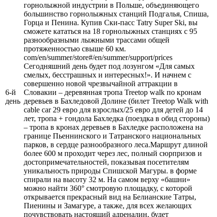
горнолыжной индустрии в Польше, объединяющего
большинство горнолыжных станций Подгалья, Спиша,
Горца и Пенина. Купив Ски-пасс Tatry Super Ski, вы
сможете кататься на 18 горнолыжных станциях с 95
разнообразными лыжными трассами общей
протяженностью свыше 60 км.
com/en/summer/store#/en/summer/support/prices
Сегодняшний день будет под лозунгом «Для самых
смелых, бесстрашных и интересных!». И начнем с
совершенно новой чрезвычайной аттракции в
6-й
Словакии – деревянная тропа Treetop walk по кронам
день
деревьев в Бахледовой Долине (билет Treetop Walk with
cable car 29 евро для взрослых/25 евро для детей до 14
лет, тропа + гондола Бахледка (поездка в обид стороны)
– тропа в кронах деревьев в Бахледке расположена на
границе Пьеннинского и Татранского национальных
парков, в сердце разнообразного леса.Маршрут длиной
более 600 м проходит через лес, полный сюрпризов и
достопримечательностей, показывая посетителям
уникальность природы Спишской Магуры. в форме
спирали на высоту 32 м. На самом верху «башни»
можно найти 360° смотровую площадку, с которой
открывается прекрасный вид на Белианские Татры,
Пиенины и Замагуре, а также, для всех желающих
почувствовать настоящий адреналин, будет