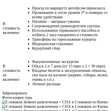
Проезд по маршруту автобусом еврокласса
Проживание в отеле уровня 3* в номерах со
всеми удобствами
Питание – завтраки+ужины
В
Сопровождение руководителем группы
стоимость
Использование термального бассейна и
включено
wellness 2 часа ежедневно в стоимости
Трансферы на горнолыжные курорты
Медицинская страховка
Куруртный сбор
Факультативные экскурсии
В
Обед в 2 и 7 день (от 15 евро х 2 = 30 евро)
стоимость
Входные билеты в экскурсионные объекты,
не
ски пасы на катание (церкви, соборы, музеи,
включено
термы и т.п.)
Личные расходы
Забронировать
Фотогалерея тура