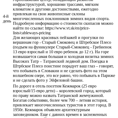
инфраструктурой, хорошими трассами, мягким
климатом и другими достоинствами, ежегодно
привлекая на свои живописные склоны
4-й
многочисленных поклонников зимних видов спорта.
день
Подробную информацию о стоимости скипасов можно
найти по ссылке: https://www.vt.sk/en/price-
lists/cableways-pricing
Для желающих красивых пейзажей и прогулки по
вершинам гор - Старый Смоковец и Штребское Плесо
(подъем на фуникулере Старый-Смоковец - Гребиенок
13 евро взрослый и 10 евро ребенок до 12 г). На горе
возвышается самая большая и холодная визитка зимних
Высоких Татр – Татранский ледяной дом. Поездка в
Штрбское Плесо поистине порадует ваш глаз – говорят,
что побывать в Словакии и не сделать фото на этом
волшебном озере, это все равно, что побывать в Париже
и не сделать фото у Эйфеловой башни.
По дороге в отель посетим Кежмарок (25 евро
взрослый/15 евро дети) – королевский город, который
по праву можно назвать Татранской жемчужиной.
Богатая событиями, более чем 700 – летняя история,
привлекает многочисленных туристов в этот город. В
1950г. Кежмарок объявлен архитектурным
заповедником. Еще с давних времен в заснеженных