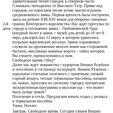
удивительный тихий городок в северной части
Словакии, неподалеку от Высоких Татр. Прямо над
городом, на поросшем лесом холме, высятся руины
средневекового замка. Первая крепость была построена
здесь на рубеже XIII-XIV веков для обороны северных
2-й
границ Венгерского королевства. Нас ждет прогулка по
день
городу и посещение замка – Любовнянский Град
(входной билет в замок + музей для детей до 19 лет 8
евро, для взрослых 12 евро), в котором хранились
польские королевские регалии. Замок охраняемых
служили на протяжении многих веков как сторожевой
бастион, массивные кованые ворота – тайну которых
Вы узнаете, прикоснувшись к ним.
Свободное время. Обед*
Далее нас ждет знакомство с курортом Вишни Ружбахи
и поселение в гостиницу на курорте. Вишни Ружбахи –
идеальное сочетание полезного с приятным: свежий
горный воздух, теплые термальные бассейны, катание
на лыжах, прогулки по уютному городку, интересная
экскурсионная программа и вкусная еда – что может
быть лучше зимой?
Поселение в отель. Предлагаем начать отдых с релакса
в термальном бассейне.
Ужин. Ночлег.
Завтрак. Свободное время. Сегодня узнаем Вишни