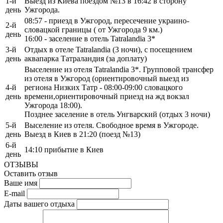
1-й
Выезд из Киева поездом №13 в 16:42 в сторону
день
Ужгорода.
08:57 - приезд в Ужгород, пересечение украино-
2-й
словацкой границы ( от Ужгорода 9 км.)
день
16:00 - заселение в отель Tatralandia 3*
3-й
Отдых в отеле Tatralandia (3 ночи), с посещением
день
аквапарка Татраландия (за доплату)
Выселение из отеля Tatralandia 3*. Групповой трансфер
из отеля в Ужгород (ориентировочный выезд из
4-й
региона Низких Татр - 08:00-09:00 словацкого
день
времени,ориентировочный приезд на жд вокзал
Ужгорода 18:00).
Позднее заселение в отель Унгварский (отдых 3 ночи)
5-й
Выселение из отеля. Свободное время в Ужгороде.
день
Выезд в Киев в 21:20 (поезд №13)
6-й
14:10 прибытие в Киев
день
ОТЗЫВЫ
Оставить отзыв
Ваше имя
E-mail
Даты вашего отдыха