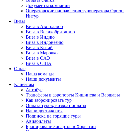
Оплата счётов
Документы компании
Операторские направления туроператора Орион
Интур
Визы
Виза в Австралию
Виза в Великобританию
Виза в Индию
Виза в Индонезию
Виза в Китай
Виза в Марокко
Виза в ОАЭ
Виза в США
О нас
Наша команда
Наши документы
Клиентам
Автобус
Трансферы в аэропорты Кишинева и Варшавы
Как забронировать тур
Оплата туров, возврат оплаты
Наши достижения
Подписка на горящие туры
Авиабилеты
Бронирование апартов в Хорватии