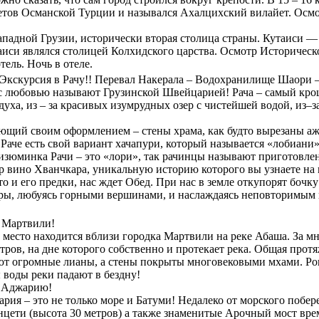
етов Османской Турции и назывался Ахалцихский вилайет. Осмотр
Западной Грузии, исторически вторая столица страны. Кутаиси —
Кутаиси являлся столицей Колхидского царства. Осмотр Историче
ель. Ночь в отеле.
! Экскурсия в Рачу!! Перевал Накерала – Водохранилище Шаори
ы с любовью называют Грузинской Швейцарией! Рача – самый кр
здуха, из – за красивых изумрудных озер с чистейшей водой, из
ющий своим оформлением – стены храма, как будто вырезаны аж
Раче есть свой вариант хачапури, который называется «лобиани»
 изюминка Рачи – это «лори», так рачинцы называют приготовле
мир вино Хванчкара, уникальную историю которого вы узнаете на
то и его предки, нас ждет Обед. При нас в земле откупорят бочк
ы, любуясь горными вершинами, и наслаждаясь неповторимым в
ы Мартвили!
место находится вблизи городка Мартвили на реке Абаша. За мн
ров, на дне которого собственно и протекает река. Общая прот
ют огромные лианы, а стены покрыты многовековыми мхами. Ров
ы воды реки падают в бездну!
ю Аджарию!
ия – это не только море и Батуми! Недалеко от морского побер
цети (высота 30 метров) а также знаменитые Арочный мост вр