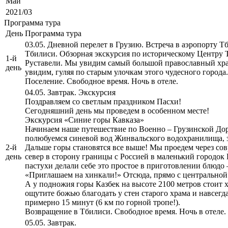
Май
2021/03
Программа тура
День
Программа тура
03.05. Дневной перелет в Грузию. Встреча в аэропорту 
Тбилиси. Обзорная экскурсия по историческому Центру Т
1-й
Руставели. Мы увидим самый большой православный храм
день
увидим, гуляя по старым улочкам этого чудесного города.
Поселение. Свободное время. Ночь в отеле.
04.05. Завтрак. Экскурсия
Поздравляем со светлым праздником Пасхи!
Сегодняшний день мы проведем в особенном месте!
Экскурсия «Синие горы Кавказа»
Начинаем наше путешествие по Военно – Грузинской Доро
полюбуемся синевой вод Жинвальского водохранилища, з
2-й
Дальше горы становятся все выше! Мы проедем через со
день
север в сторону границы с Россией в маленький городок
пастухи делали себе это простое в приготовлении блюдо
«Приглашаем на хинкали!» Отсюда, прямо с центральной п
А у подножия горы Казбек на высоте 2100 метров стоит 
ощутите божью благодать у стен старого храма и навсегд
примерно 15 минут (6 км по горной тропе!).
Возвращение в Тбилиси. Свободное время. Ночь в отеле.
05.05. Завтрак.