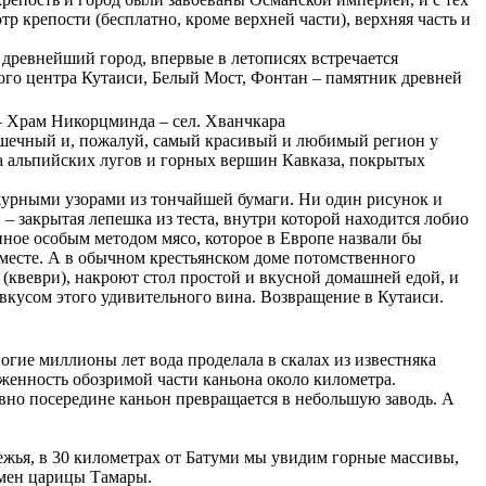
 крепости (бесплатно, кроме верхней части), верхняя часть и
 древнейший город, впервые в летописях встречается
ского центра Кутаиси, Белый Мост, Фонтан – памятник древней
 – Храм Никорцминда – сел. Хванчкара
ошечный и, пожалуй, самый красивый и любимый регион у
–за альпийских лугов и горных вершин Кавказа, покрытых
урными узорами из тончайшей бумаги. Ни один рисунок и
 – закрытая лепешка из теста, внутри которой находится лобио
нное особым методом мясо, которое в Европе назвали бы
 месте. А в обычном крестьянском доме потомственного
у (квеври), накроют стол простой и вкусной домашней едой, и
кусом этого удивительного вина. Возвращение в Кутаиси.
огие миллионы лет вода проделала в скалах из известняка
яженность обозримой части каньона около километра.
но посередине каньон превращается в небольшую заводь. А
ежья, в 30 километрах от Батуми мы увидим горные массивы,
емен царицы Тамары.