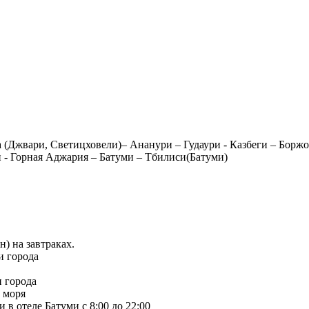
 (Джвари, Светицховели)– Ананури – Гудаури - Казбеги – Боржо
 - Горная Аджария – Батуми – Тбилиси(Батуми)
) на завтраках.
и города
и города
у моря
в отеле Батуми с 8:00 до 22:00