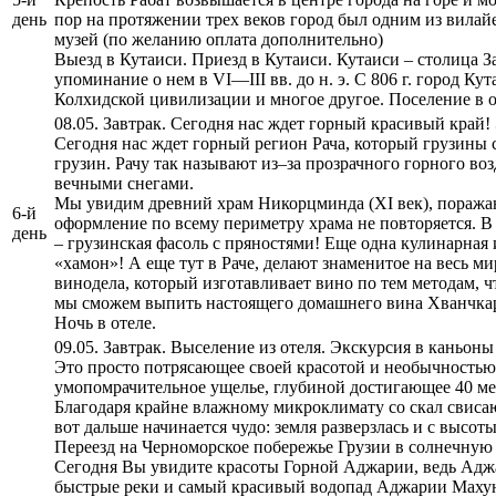
день
пор на протяжении трех веков город был одним из вилай
музей (по желанию оплата дополнительно)
Выезд в Кутаиси. Приезд в Кутаиси. Кутаиси – столица 
упоминание о нем в VI—III вв. до н. э. С 806 г. город 
Колхидской цивилизации и многое другое. Поселение в от
08.05. Завтрак. Сегодня нас ждет горный красивый край
Сегодня нас ждет горный регион Рача, который грузин
грузин. Рачу так называют из–за прозрачного горного во
вечными снегами.
Мы увидим древний храм Никорцминда (XI век), поража
6-й
оформление по всему периметру храма не повторяется. В 
день
– грузинская фасоль с пряностями! Еще одна кулинарная
«хамон»! А еще тут в Раче, делают знаменитое на весь 
винодела, который изготавливает вино по тем методам, ч
мы сможем выпить настоящего домашнего вина Хванчкар
Ночь в отеле.
09.05. Завтрак. Выселение из отеля. Экскурсия в каньон
Это просто потрясающее своей красотой и необычностью 
умопомрачительное ущелье, глубиной достигающее 40 мет
Благодаря крайне влажному микроклимату со скал свиса
вот дальше начинается чудо: земля разверзлась и с высот
Переезд на Черноморское побережье Грузии в солнечну
Сегодня Вы увидите красоты Горной Аджарии, ведь Аджар
быстрые реки и самый красивый водопад Аджарии Махун