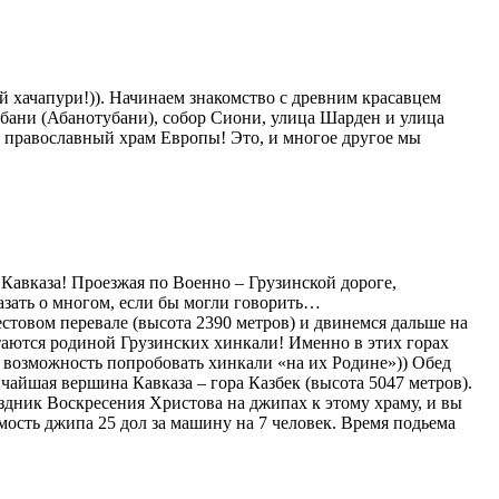
й хачапури!)). Начинаем знакомство с древним красавцем
 бани (Абанотубани), собор Сиони, улица Шарден и улица
 православный храм Европы! Это, и многое другое мы
Кавказа! Проезжая по Военно – Грузинской дороге,
азать о многом, если бы могли говорить…
товом перевале (высота 2390 метров) и двинемся дальше на
итаются родиной Грузинских хинкали! Именно в этих горах
т возможность попробовать хинкали «на их Родине»)) Обед
чайшая вершина Кавказа – гора Казбек (высота 5047 метров).
здник Воскресения Христова на джипах к этому храму, и вы
имость джипа 25 дол за машину на 7 человек. Время подьема