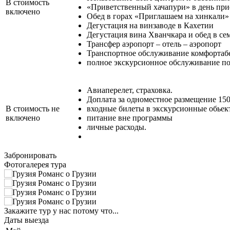
В стоимость
«Приветственный хачапури» в день при
включено
Обед в горах «Приглашаем на хинкали»
Дегустация на винзаводе в Кахетии
Дегустация вина Хванчкара и обед в се
Трансфер аэропорт – отель – аэропорт
Транспортное обслуживание комфортабе
полное экскурсионное обслуживание по
Авиаперелет, страховка.
Доплата за одноместное размещение 150
В стоимость не
входные билеты в экскурсионные обьект
включено
питание вне программы
личные расходы.
Забронировать
Фотогалерея тура
Закажите тур у нас потому что...
Даты выезда