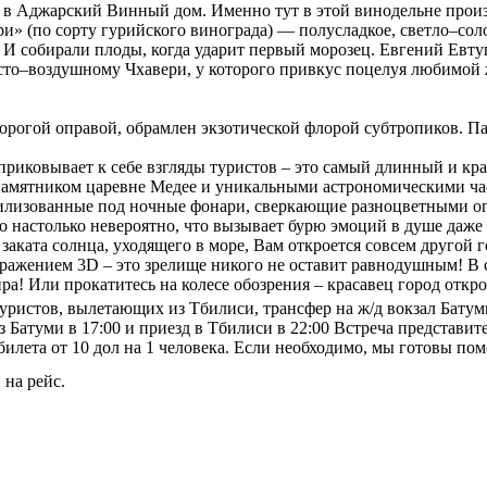
в Аджарский Винный дом. Именно тут в этой винодельне произ
ри» (по сорту гурийского винограда) — полусладкое, светло–со
а. И собирали плоды, когда ударит первый морозец. Евгений Ев
сто–воздушному Чхавери, у которого привкус поцелуя любимо
дорогой оправой, обрамлен экзотической флорой субтропиков. 
 приковывает к себе взгляды туристов – это самый длинный и к
 памятником царевне Медее и уникальными астрономическими ча
тилизованные под ночные фонари, сверкающие разноцветными огн
то настолько невероятно, что вызывает бурю эмоций в душе даж
аката солнца, уходящего в море, Вам откроется совсем другой го
ажением 3D – это зрелище никого не оставит равнодушным! В 
ра! Или прокатитесь на колесе обозрения – красавец город откр
уристов, вылетающих из Тбилиси, трансфер на ж/д вокзал Батуми
Батуми в 17:00 и приезд в Тбилиси в 22:00 Встреча представит
билета от 10 дол на 1 человека. Если необходимо, мы готовы пом
 на рейс.