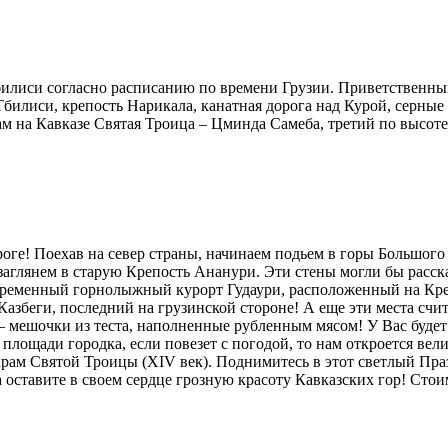
Тбилиси согласно расписанию по времени Грузии. Приветственны
билиси, крепость Нарикала, канатная дорога над Курой, серные
 на Кавказе Святая Троица – Цминда Самеба, третий по высоте
ге! Поехав на север страны, начинаем подьем в горы Большого 
аглянем в старую Крепость Ананури. Эти стены могли бы расск
временный горнолыжный курорт Гудаури, расположенный на Крес
 Казбеги, последний на грузинской стороне! А еще эти места сч
 – мешочки из теста, наполненные рубленным мясом! У Вас буде
лощади городка, если повезет с погодой, то нам откроется вели
храм Святой Троицы (XIV век). Поднимитесь в этот светлый Пра
а оставите в своем сердце грозную красоту Кавказских гор! Сто