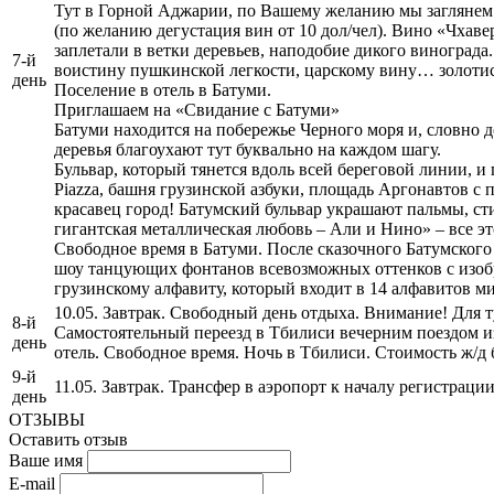
Тут в Горной Аджарии, по Вашему желанию мы заглянем 
(по желанию дегустация вин от 10 дол/чел). Вино «Чхаве
заплетали в ветки деревьев, наподобие дикого виноград
7-й
воистину пушкинской легкости, царскому вину… золоти
день
Поселение в отель в Батуми.
Приглашаем на «Свидание с Батуми»
Батуми находится на побережье Черного моря и, словно 
деревья благоухают тут буквально на каждом шагу.
Бульвар, который тянется вдоль всей береговой линии, и
Piazza, башня грузинской азбуки, площадь Аргонавтов с
красавец город! Батумский бульвар украшают пальмы, с
гигантская металлическая любовь – Али и Нино» – все э
Свободное время в Батуми. После сказочного Батумского з
шоу танцующих фонтанов всевозможных оттенков с изобр
грузинскому алфавиту, который входит в 14 алфавитов ми
10.05. Завтрак. Свободный день отдыха. Внимание! Для т
8-й
Самостоятельный переезд в Тбилиси вечерним поездом из 
день
отель. Свободное время. Ночь в Тбилиси. Стоимость ж/д 
9-й
11.05. Завтрак. Трансфер в аэропорт к началу регистрации
день
ОТЗЫВЫ
Оставить отзыв
Ваше имя
E-mail