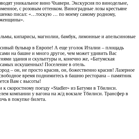
водят уникальное вино Чхавери. Экскурсия по винодельне,
ломенное, с розовым оттенком. Виноградные лозы крестьяне
тушенко писал: «…тоскую … по моему самому родному,
й женщины».
Пальмы, кипарисы, магнолии, бамбук, лимонные и апельсиновые
расивый бульвар в Европе! А еще уголок Италии – площадь
сами на башне и много другое, чем может удивить Вас
ями здания и скульптуры и, конечно же, «Батумская
е самых искушенных! Поселение в отель.
род – он, не просто красив, он, божественно красив! Лазерное
свободное время поднимитесь в башню ресторана – памятник
оется Вам с высоты!
 к скоростному поезду «Stadler» из Батуми в Тбилиси.
елем компании у вагона на ж/д вокзале Тбилиси. Трансфер в
очь в покупке билета.