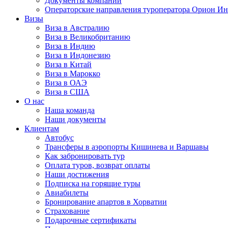
Документы компании
Операторские направления туроператора Орион Ин
Визы
Виза в Австралию
Виза в Великобританию
Виза в Индию
Виза в Индонезию
Виза в Китай
Виза в Марокко
Виза в ОАЭ
Виза в США
О нас
Наша команда
Наши документы
Клиентам
Автобус
Трансферы в аэропорты Кишинева и Варшавы
Как забронировать тур
Оплата туров, возврат оплаты
Наши достижения
Подписка на горящие туры
Авиабилеты
Бронирование апартов в Хорватии
Страхование
Подарочные сертификаты