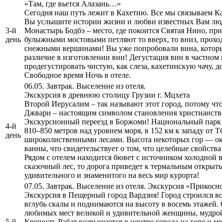
«Там, где вьется Алазань…»
Сегодня наш путь лежит в Кахетию. Все мы связываем Ка
Вы услышите истории жизни и любви известных Вам люде
3-й
Монастырь Бодбэ – место, где покоится Святая Нино, при
день
булыжными мостовыми петляют то вверх, то вниз, прохо
снежными вершинами! Вы уже попробовали вина, которые
различие в изготовлении вин! Дегустация вин в частном
продегустировать чистую, как слеза, кахетинскую чачу,
Свободное время Ночь в отеле.
06.05. Завтрак. Выселение из отеля.
Экскурсия в древнюю столицу Грузии г. Мцхета
Второй Иерусалим – так называют этот город, потому чт
Джвари – настоящим символом становления христианства
Экскурсионный переезд в Боржоми! Национальный парк 
4-й
810–850 метров над уровнем моря, в 152 км к западу о
день
широколиственными лесами. Высота некоторых гор — ок
ванны, что свидетельствует о том, что целебные свойств
Рядом с отелем находится бювет с источником холодной 
сказочный лес, то дорога приведет к термальным открыты
удивительного и знаменитого на весь мир курорта!
07.05. Завтрак. Выселение из отеля. Экскурсия «Прикосн
Экскурсия в Пещерный город Вардзия! Город строился во
вглубь скалы и поднимаются на высоту в восемь этажей
любимых мест великой и удивительной женщины, мудрой 
5-й
Крепость Рабат возвышается в центре города на горе и мо