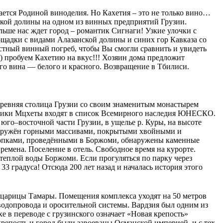
ается Родиной виноделия. Но Кахетия – это не только вино…
ской долины на одном из винных предприятий Грузии.
льше нас ждет город – романтик Сигнаги! Узкие улочки с
щадки с видами Алазанской долины и синих гор Кавказа со
стный винный погреб, чтобы Вы смогли сравнить и увидеть
) пробуем Кахетию на вкус!!! Хозяин дома предложит
его вина — белого и красного. Возвращение в Тбилиси.
 Древняя столица Грузии со своим знаменитым монастырем
ятники Мцхеты входят в список Всемирного наследия ЮНЕСКО.
о–восточной части Грузии, в ущелье р. Куры, на высоте
и окружён горными массивами, покрытыми хвойными и
копками, проведёнными в Боржоми, обнаружены каменные
ремена. Поселение в отель. Свободное время на курорте.
теплой воды Боржоми. Если прогуляться по парку через
3 градуса! Отсюда 200 лет назад и началась история этого
й царицы Тамары. Помещения комплекса уходят на 50 метров
водопровода и оросительной системы. Вардзия был одним из
в переводе с грузинского означает «Новая крепость»
 крепость и город были завоеваны Османской империей, и с тех