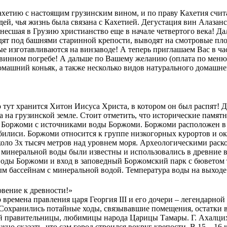
хетию с настоящим грузинским вином, и по праву Кахетия счит
й, чья жизнь была связана с Кахетией. Дегустация вин Алазан
несшая в Грузию христианство еще в начале четвертого века! Да
дят под башнями старинной крепости, выводят на смотровые пло
 изготавливаются на винзаводе! А теперь приглашаем Вас в ча
 винном погребе! А дальше по Вашему желанию (оплата по меню
 домашний коньяк, а также несколько видов натурального домашн
о тут хранится Хитон Иисуса Христа, в котором он был распят!
 на грузинской земле. Стоит отметить, что исторические пам
Боржоми с источниками воды Боржоми. Боржоми расположен в юг
т Тбилиси. Боржоми относится к группе низкогорных курортов 
оло 3х тысяч метров над уровнем моря. Археологическими рас
а минеральной воды были известны и использовались в древние в
воды Боржоми и вход в заповедный Боржомский парк с бюветом 
м бассейнам с минеральной водой. Температура воды на выходе 3
овение к древности!»
 времена правления царя Георгия III и его дочери – легендарно
. Сохранились потайные ходы, связывавшие помещения, остатки 
правительницы, любимицы народа Царицы Тамары. Г. Ахалцихе 
жно сказать, что сам город строился вокруг крепости. В 15 – 16