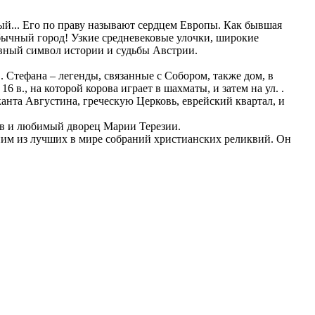
ый... Его по праву называют сердцем Европы. Как бывшая
бычный город! Узкие средневековые улочки, широкие
ховный символ истории и судьбы Австрии.
 Стефана – легенды, связанные с Собором, также дом, в
в., на которой корова играет в шахматы, и затем на ул. .
анта Августина, греческую Церковь, еврейский квартал, и
ов и любимый дворец Марии Терезии.
одним из лучших в мире собраний христианских реликвий. Он