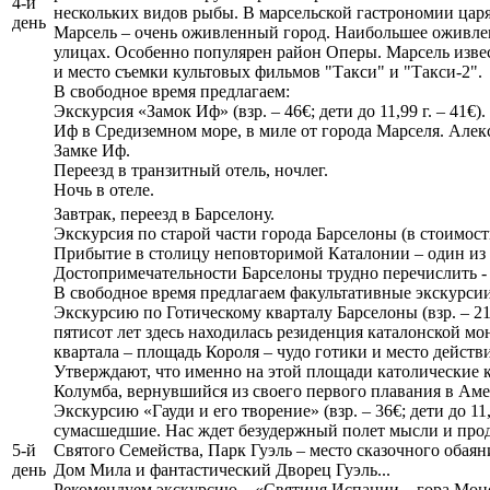
4-й
нескольких видов рыбы. В марсельской гастрономии царя
день
Марсель – очень оживленный город. Наибольшее оживлен
улицах. Особенно популярен район Оперы. Марсель изве
и место съемки культовых фильмов "Такси" и "Такси-2".
В свободное время предлагаем:
Экскурсия «Замок Иф» (взр. – 46€; дети до 11,99 г. – 41
Иф в Средиземном море, в миле от города Марселя. Але
Замке Иф.
Переезд в транзитный отель, ночлег.
Ночь в отеле.
Завтрак, переезд в Барселону.
Экскурсия по старой части города Барселоны (в стоимост
Прибытие в столицу неповторимой Каталонии – один из 
Достопримечательности Барселоны трудно перечислить -
В свободное время предлагаем факультативные экскурси
Экскурсию по Готическому кварталу Барселоны (взр. – 21€;
пятисот лет здесь находилась резиденция каталонской м
квартала – площадь Короля – чудо готики и место дейст
Утверждают, что именно на этой площади католические 
Колумба, вернувшийся из своего первого плавания в Амер
Экскурсию «Гауди и его творение» (взр. – 36€; дети до 11,
сумасшедшие. Нас ждет безудержный полет мысли и про
5-й
Святого Семейства, Парк Гуэль – место сказочного обая
день
Дом Мила и фантастический Дворец Гуэль...
Рекомендуем экскурсию – «Святиня Испании – гора Монс