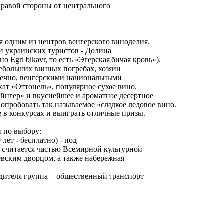
с правой стороны от центрального
ся одним из центров венгерского виноделия.
и украинских туристов - Долина
о Egri bikavr, то есть «Эгерская бичая кровь»).
небольших винных погребах, хозяин
нечно, венгерскими национальными
кат «Оттонель», популярное сухое вино.
йнгер» и вкуснейшее и ароматное десертное
опробовать так называемое «сладкое ледовое вино.
 в конкурсах и выиграть отличные призы.
и по выбору:
 лет - бесплатно) - под
я считается частью Всемирной культурной
левским дворцом, а также набережная
одителя группа + общественный транспорт +