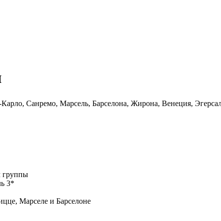
и
-Карло, Санремо, Марсель, Барселона, Жирона, Венеция, Эгерса
м группы
ь 3*
ицце, Марселе и Барселоне