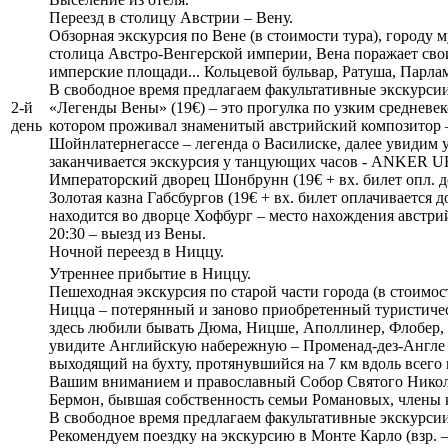
Переезд в столицу Австрии – Вену.
Обзорная экскурсия по Вене (в стоимости тура), городу
столица Австро-Венгерской империи, Вена поражает сво
имперские площади... Кольцевой бульвар, Ратуша, Парлам
В свободное время предлагаем факультативные экскурси
2-й
«Легенды Вены» (19€) – это прогулка по узким средневек
день
котором проживал знаменитый австрийский композитор – В.
Шойнлатернегассе – легенда о Василиске, далее увидим 
заканчивается экскурсия у танцующих часов - ANKER U
Императорский дворец Шонбрунн (19€ + вх. билет опл. 
Золотая казна Габсбургов (19€ + вх. билет оплачивается
находится во дворце Хофбург – место нахождения австри
20:30 – выезд из Вены.
Ночной переезд в Ниццу.
Утреннее прибытие в Ниццу.
Пешеходная экскурсия по старой части города (в стоимост
Ницца – потерянный и заново приобретенный туристичес
здесь любили бывать Дюма, Ницше, Аполлинер, Флобер,
увидите Английскую набережную – Променад-дез-Англе (P
выходящий на бухту, протянувшийся на 7 км вдоль всего 
Вашим вниманием и православный Собор Святого Николая
Бермон, бывшая собственность семьи Романовых, члены к
В свободное время предлагаем факультативные экскурси
Рекомендуем поездку на экскурсию в Монте Карло (взр. – 4