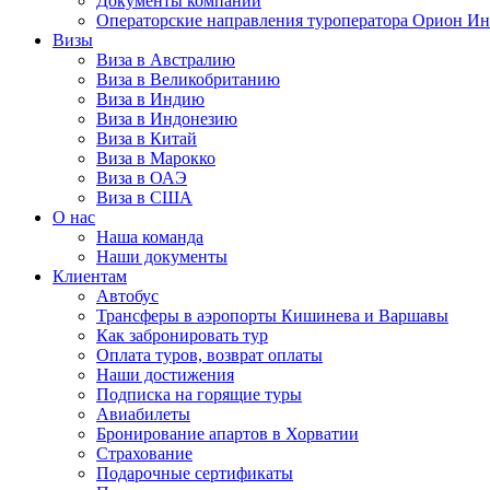
Документы компании
Операторские направления туроператора Орион Ин
Визы
Виза в Австралию
Виза в Великобританию
Виза в Индию
Виза в Индонезию
Виза в Китай
Виза в Марокко
Виза в ОАЭ
Виза в США
О нас
Наша команда
Наши документы
Клиентам
Автобус
Трансферы в аэропорты Кишинева и Варшавы
Как забронировать тур
Оплата туров, возврат оплаты
Наши достижения
Подписка на горящие туры
Авиабилеты
Бронирование апартов в Хорватии
Страхование
Подарочные сертификаты