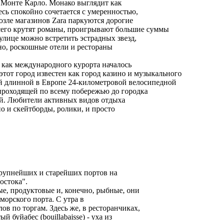
 Монте Карло. Монако выглядит как
есь спокойно сочетается с умеренностью,
возле магазинов Zara паркуются дорогие
сего крутят романы, проигрывают большие суммы
 улице можно встретить эстрадных звезд,
но, роскошные отели и рестораны
о как международного курорта началось
этот город известен как город казино и музыкального
мой длинной в Европе 24-километровой велосипедной
 проходящей по всему побережью до городка
й. Любители активных видов отдыха
но и скейтборды, ролики, и просто
крупнейших и старейших портов на
остока".
е, продуктовые и, конечно, рыбные, они
морского порта. С утра в
в по торгам. Здесь же, в ресторанчиках,
буйабес (bouillabaisse) - уха из