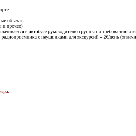
орте
ные объекты
 и прочее)
 оплачивается в автобусе руководителю группы по требованию оте
у радиоприемника с наушниками для экскурсий – 2€/день (оплач
жера.