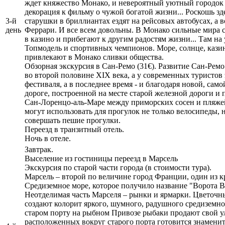
ждет княжество Монако, и невероятный уютный городок
декорация к фильму о чужой богатой жизни... Роскошь зд
3-й
старушки в бриллиантах ездят на рейсовых автобусах, а 
день
Феррари. И все всем довольны. В Монако сильные мира 
в казино и прибегают к другим радостям жизни... Там на
Топмодель и спортивных чемпионов. Море, солнце, кази
привлекают в Монако сливки общества.
Обзорная экскурсия в Сан-Ремо (31€). Развитие Сан-Рем
во второй половине XIX века, а у современных туристов 
фестиваля, а в последнее время - и благодаря новой, са
дороге, построенной на месте старой железной дороги и
Сан-Лоренцо-аль-Маре между приморских сосен и пляже
могут использовать для прогулок не только велосипеды, 
совершать пешие прогулки.
Переезд в транзитный отель.
Ночь в отеле.
Завтрак.
Выселение из гостиницы переезд в Марсель
Экскурсия по старой части города (в стоимости тура).
Марсель – второй по величине город Франции, один из 
Средиземное море, которое получило название "Ворота В
Неотделимая часть Марселя – рынки и ярмарки. Цветочны
создают колорит яркого, шумного, радушного средиземно
старом порту на рыбном Привозе рыбаки продают свой уло
расположенных вокруг старого порта готовится знаменитый 