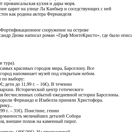
т провансальская кухня и дары моря.
ие царит на улице Ла Канбьер и соседствующих с ней
стен как родина актера Фернанделя
€). Фортификационное сооружение на острове
ксандр Дюма написал роман «Граф МонтеКристо», где было описа
и тура).
самых красивых городов мира, Барселону. Все
 город напоминает музей под открытым небом.
и по выбору:
 дети до 11,99 г. – 16€). В течении
онархии. Исторический центр готического
вия бесчисленных событий ежедневной истории Барселоны.
короли Фернандо и Изабелла приняли Христофора.
ику...
99 г. – 31€). Поистине, гении
думанность мельчайших деталей Собора
ния, внешне похож на каменный пирог.
еррат» (46€/36€). На причудливой