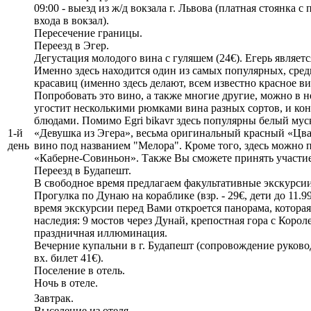
09:00 - выезд из ж/д вокзала г. Львова (платная стоянка 
входа в вокзал).
Пересечение границы.
Переезд в Эгер.
Дегустация молодого вина с гуляшем (24€). Егерь являет
Именно здесь находится один из самых популярных, сред
красавиц (именно здесь делают, всем известно красное вин
Попробовать это вино, а также многие другие, можно в 
угостит несколькими рюмками вина разных сортов, и ко
блюдами. Помимо Egri bikavr здесь популярны белый мус
1-й
«Девушка из Эгера», весьма оригинальный красный «Цва
день
вино под названием "Мелора". Кроме того, здесь можно п
«Каберне-Совиньон». Также Вы сможете принять участие
Переезд в Будапешт.
В свободное время предлагаем факультативные экскурси
Прогулка по Дунаю на кораблике (взр. - 29€, дети до 11.99
время экскурсии перед Вами откроется панорама, котора
наследия: 9 мостов через Дунай, крепостная гора с Коро
праздничная иллюминация.
Вечерние купальни в г. Будапешт (сопровождение руков
вх. билет 41€).
Поселение в отель.
Ночь в отеле.
Завтрак.
Выселение из отеля.