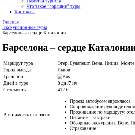
Памятка туриста
Что такое ”горящие” туры
Контакты
Главная
Экскурсионные туры
Барселона – сердце Каталонии
Барселона – сердце Каталони
Маршрут тура
Эгер, Будапешт, Вена, Ницца, Монте
Город выезда
Львов
Транспорт
Дней в туре
8 дн./7 нч.
Стоимость
412 €
Проезд автобусом еврокласса
Сопровождение руководителе
Проживание по маршруту: отел
В стоимость включено
Питание – завтраки
Обзорные экскурсии в Вене, Н
Страхование