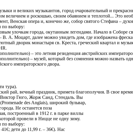
 музыки и великих музыкантов, город очаровательный и прекрасн
им величием и роскошью, своим обаянием и теплотой... Это нео
ент, Венская опера и, конечно же, собор святого Стефана – ду
и по выбору:
овым улочкам города, окутанным легендами. Начало в Соборе св.
 А. Моцарт, далее можно увидеть дом, где изображена фреска 16 
уютный дворик монастыря св. Креста, греческий квартал и музык
HR.
дополнительно) – это летняя резиденция австрийских император
 дополнительно) – музей, который без сомнения можно назвать 
йского императорского двора.
и тура).
кий рай, вечный праздник, примета благополучия. В свое время
 Виктор Гюго, Жорж Санд, Стендаль. Вы
romenade des Anglais), широкий бульвар,
города. Не останется поза
, построенный в 1912 г. в парке виллы
оторой провели в Ницце не одну зиму.
и по выбору:
1€; дети до 11,99 г. – 36€). Нас