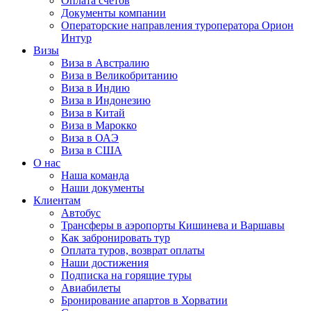
Оплата счётов
Документы компании
Операторские направления туроператора Орион
Интур
Визы
Виза в Австралию
Виза в Великобританию
Виза в Индию
Виза в Индонезию
Виза в Китай
Виза в Марокко
Виза в ОАЭ
Виза в США
О нас
Наша команда
Наши документы
Клиентам
Автобус
Трансферы в аэропорты Кишинева и Варшавы
Как забронировать тур
Оплата туров, возврат оплаты
Наши достижения
Подписка на горящие туры
Авиабилеты
Бронирование апартов в Хорватии