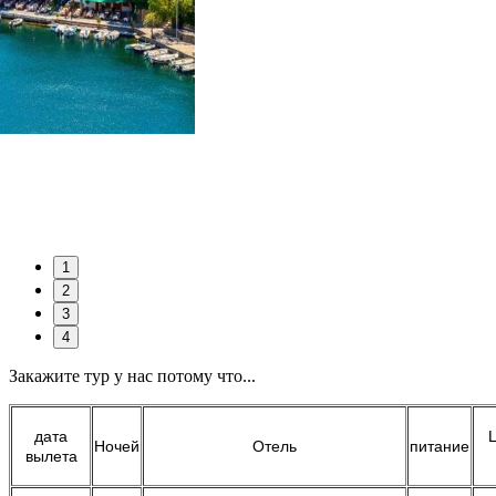
1
2
3
4
Закажите тур у нас потому что...
дата
Ц
Ночей
Отель
питание
вылета