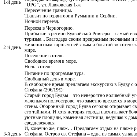
1-й день
"UPG", ул. Лавковская 1-ж
Пересечение границы.
Транзит по территории Румынии и Сербии.
Ночной переезд.
Переезд в Черногорию.
Прибытие в регион Будвайской Ривьеры – самый изв
туризма... Благодаря своим прекрасным песчаным и 
живописным горным пейзажам и богатой экзотическо
2-й день
мире.
Поселение в отель.
Свободное время в море.
Ночь в отеле.
Питание по программе тура.
Свободный день в море.
В свободное время предлагаем экскурсию в Будву с о
Стефана (29€/19€):
Старый город Будвы – это невероятно волшебный уг
маленьком полуострове, что заметно врезается в 
стены. Оборонный город Будва сегодня открывает с
его тайнами. И хотя история города насчитывает бол
уютные площади, каменная лестница, ведущая к дом
средневековья.
И, конечно же, пляж… Предлагаем отдых на пляже ря
3-й день
Стефана. Остров св. Стефана – одна из самых узнав