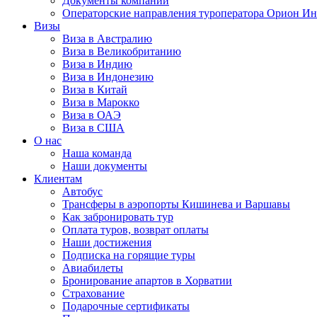
Документы компании
Операторские направления туроператора Орион Ин
Визы
Виза в Австралию
Виза в Великобританию
Виза в Индию
Виза в Индонезию
Виза в Китай
Виза в Марокко
Виза в ОАЭ
Виза в США
О нас
Наша команда
Наши документы
Клиентам
Автобус
Трансферы в аэропорты Кишинева и Варшавы
Как забронировать тур
Оплата туров, возврат оплаты
Наши достижения
Подписка на горящие туры
Авиабилеты
Бронирование апартов в Хорватии
Страхование
Подарочные сертификаты