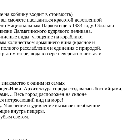
е на коблику входит в стоимость) -
ь вы сможете насладиться красотой девственной
лено Национальным Парком еще в 1983 году. Обильно
 жизни Далматинского кудрявого пеликана.
описные виды, угощение на кораблике.
ным количеством домашнего вина (красное и
 полного расслабления и единения с природой.
рытом озере, вода в озере невероятно чистая и
т знакомство с одним из самых
рцег-Нови. Архитектура города создавалась боснийцами,
цами… Весь город расположен на склоне
тся потрясающий вид на море!
. Увлечение и удивление вызывает необычное
ающие внутрь пещеры,
лубым светом.