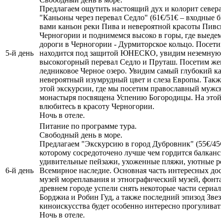
Предлагаем ощутить настоящий дух и колорит север
"Каньоны через перевал Седло" (61€/51€ – входные б
вами каньон реки Пива и невероятной красоты Пивск
Черногории и поднимемся высоко в горы, где выеде
дороги в Черногории - Дурмиторское кольцо. Посе
5-й день
находится под защитой ЮНЕСКО, увидим неземную к
высокогорный перевал Седло и Пруташ. Посетим ж
ледниковое Черное озеро. Увидим самый глубокий к
невероятный изумрудный цвет и слеза Европы. Также
этой экскурсии, где мы посетим православный мужс
монастыря посвящена Успению Богородицы. На этой
влюбитесь в красоту Черногории.
Ночь в отеле.
Питание по программе тура.
Свободный день в море.
Предлагаем "Экскурсию в город Дубровник" (55€/45€
которому сосредоточено лучше чем гордится балканс
удивительные пейзажи, ухоженные пляжи, уютные 
6-й день
Всемирное наследие. Основная часть интересных дос
музей мореплавания и этнографический музей, фонт
древнем городе успели снять некоторые части сериа
Борджиа и Робин Гуд, а также последний эпизод Зве
киноискусства будет особенно интересно прогулива
Ночь в отеле.