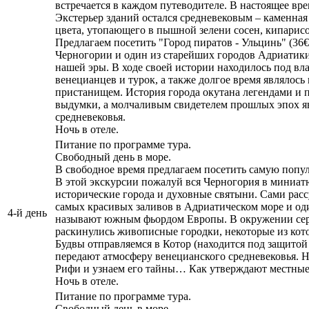
встречается в каждом путеводителе. В настоящее вр
Экстерьер зданий остался средневековым – каменная
цвета, утопающего в пышной зелени сосен, кипарисо
Предлагаем посетить "Город пиратов - Ульцинь" (36
Черногории и один из старейших городов Адриатики
нашей эры. В ходе своей истории находилось под вла
венецианцев и турок, а также долгое время являлос
пристанищем. История города окутана легендами и п
выдумки, а молчаливым свидетелем прошлых эпох явля
средневековья.
Ночь в отеле.
Питание по программе тура.
Свободный день в море.
В свободное время предлагаем посетить самую попул
В этой экскурсии пожалуй вся Черногория в миниатю
исторические города и духовные святыни. Сами расс
самых красивых заливов в Адриатическом море и оди
4-й день
называют южным фьордом Европы. В окружении серо
раскинулись живописные городки, некоторые из кот
Будвы отправляемся в Котор (находится под защит
передают атмосферу венецианского средневековья. Н
Рифи и узнаем его тайны… Как утверждают местные 
Ночь в отеле.
Питание по программе тура.
Свободный день в море.