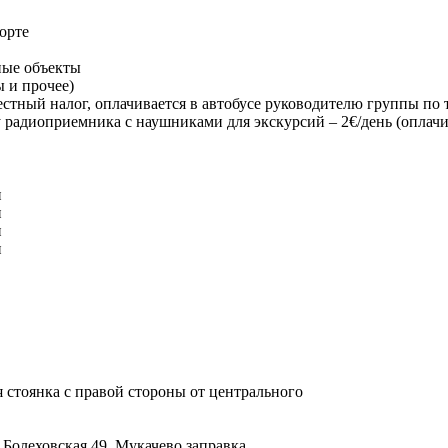
орте
ные объекты
 и прочее)
(местный налог, оплачивается в автобусе руководителю группы по
у радиоприемника с наушниками для экскурсий – 2€/день (оплач
ая стоянка с правой стороны от центрального
Болеховская 49, Мукачево заправка