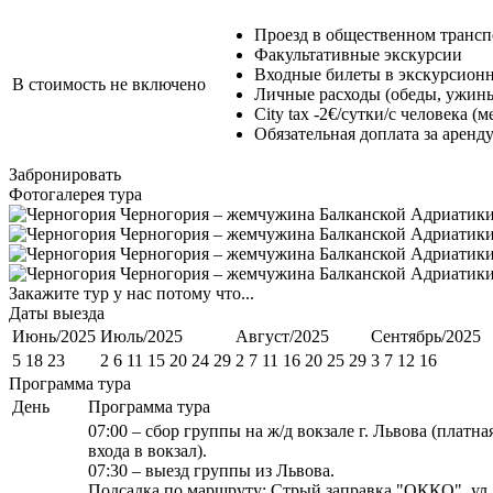
Проезд в общественном трансп
Факультативные экскурсии
Входные билеты в экскурсион
В стоимость не включено
Личные расходы (обеды, ужины
City tax -2€/сутки/с человека 
Обязательная доплата за аренд
Забронировать
Фотогалерея тура
Закажите тур у нас потому что...
Даты выезда
Июнь/2025
Июль/2025
Август/2025
Сентябрь/2025
5 18 23
2 6 11 15 20 24 29
2 7 11 16 20 25 29
3 7 12 16
Программа тура
День
Программа тура
07:00 – сбор группы на ж/д вокзале г. Львова (платн
входа в вокзал).
07:30 – выезд группы из Львова.
Подсадка по маршруту: Стрый заправка "ОККО", ул. 