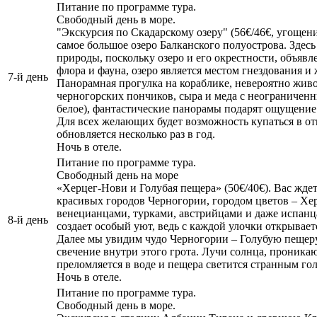
Питание по программе тура.
Свободный день в море.
"Экскурсия по Скадарскому озеру" (56€/46€, угощени
самое большое озеро Балканского полуострова. Здес
природы, поскольку озеро и его окрестности, объяв
флора и фауна, озеро является местом гнездования и
7-й день
Панорамная прогулка на кораблике, невероятно жив
черногорских пончиков, сыра и меда с неограничен
белое), фантастические панорамы подарят ощущение
Для всех желающих будет возможность купаться в отк
обновляется несколько раз в год.
Ночь в отеле.
Питание по программе тура.
Свободный день на море
«Херцег-Нови и Голубая пещера» (50€/40€). Вас жде
красивых городов Черногории, городом цветов – Хе
венецианцами, турками, австрийцами и даже испан
8-й день
создает особый уют, ведь с каждой улочки открывае
Далее мы увидим чудо Черногории – Голубую пещеру
свечение внутри этого грота. Лучи солнца, проник
преломляется в воде и пещера светится странным го
Ночь в отеле.
Питание по программе тура.
Свободный день в море.