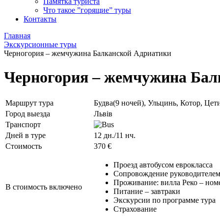
Памятка туриста
Что такое ”горящие” туры
Контакты
Главная
Экскурсионные туры
Черногория – жемчужина Балканской Адриатики
Черногория – жемчужина Бал
Маршрут тура
Будва(9 ночей), Ульцинь, Котор, Цет
Город выезда
Львів
Транспорт
Дней в туре
12 дн./11 нч.
Стоимость
370 €
Проезд автобусом еврокласса
Сопровождение руководителе
Проживание: вилла Реко – ном
В стоимость включено
Питание – завтраки
Экскурсии по программе тура
Страхование