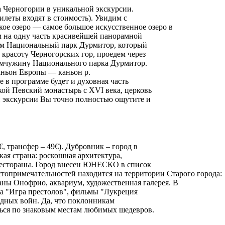
а Черногории в уникальной экскурсии.
илеты входят в стоимость). Увидим с
ое озеро — самое большое искусственное озеро в
м на одну часть красивейшей панорамной
тим Национальный парк Дурмитор, который
расоту Черногорских гор, проедем через
емчужину Национального парка Дурмитор.
аньон Европы — каньон р.
 в программе будет и духовная часть
кой Певский монастырь с XVI века, церковь
 экскурсии Вы точно полностью ощутите и
, трансфер – 49€). Дубровник – город в
кая страна: роскошная архитектура,
рестораны. Город внесен ЮНЕСКО в список
топримечательностей находится на территории Старого города:
аны Онофрио, аквариум, художественная галерея. В
ла "Игра престолов", фильмы "Лукреция
здных войн. Да, что поклонникам
ться по знаковым местам любимых шедевров.