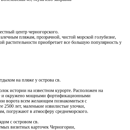
естный центр черногорского.
галечным пляжам, прозрачной, чистой морской голубизне,
й растительности приобретает все большую популярность у
тдыхом на пляже у острова св.
олок истории на известном курорте. Расположен на
море и окружено мощными фортификационными
вои ворота всем желающим познакомиться с
ее 2500 лет, маленькие извилистые улочки,
ам, погружают в атмосферу среднеморского.
дом с островом св.
аемых визитных карточек Черногории,