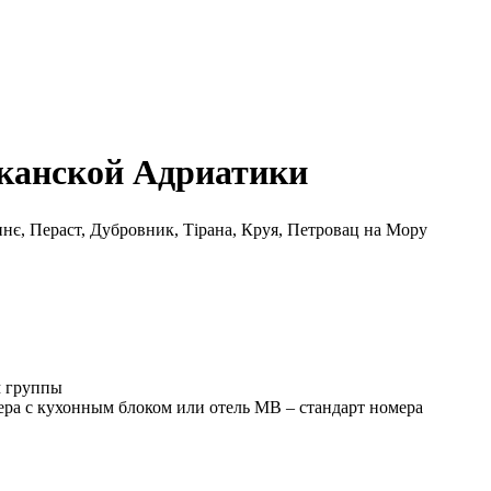
канской Адриатики
инє, Пераст, Дубровник, Тірана, Круя, Петровац на Мору
м группы
ера с кухонным блоком или отель МВ – стандарт номера