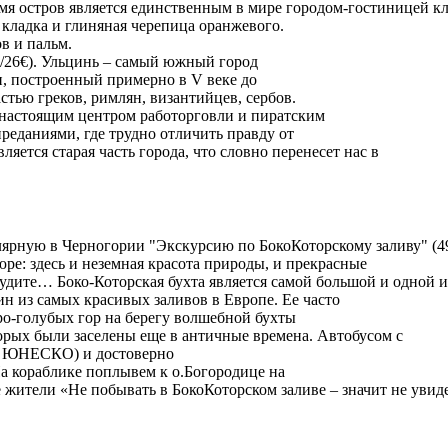
емя остров является единственным в мире городом-гостиницей кл
 кладка и глиняная черепица оранжевого.
в и пальм.
€/26€). Ульцинь – самый южный город
, построенный примерно в V веке до
стью греков, римлян, византийцев, сербов.
ь настоящим центром работорговли и пиратским
реданиями, где трудно отличить правду от
ется старая часть города, что словно перенесет нас в
ярную в Черногории "Экскурсию по БокоКоторскому заливу" (49€
ре: здесь и неземная красота природы, и прекрасные
удите… Боко-Которская бухта является самой большой и одной и
н из самых красивых заливов в Европе. Ее часто
-голубых гор на берегу волшебной бухты
орых были заселены еще в античные времена. Автобусом с
ой ЮНЕСКО) и достоверно
а кораблике поплывем к о.Богородице на
жители «Не побывать в БокоКоторском заливе – значит не уви