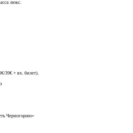
асса люкс.
/39€ + вх. билет).
з
деть Черногорию»