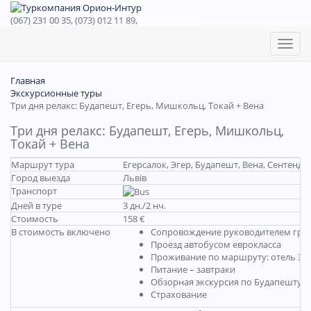
(067) 231 00 35, (073) 012 11 89,
(067) 242 38 60
Toggl
naviga
Главная
Экскурсионные туры
Три дня релакс: Будапешт, Егерь, Мишкольц, Токай + Вена
Три дня релакс: Будапешт, Егерь, Мишкольц,
Токай + Вена
Маршрут тура
Егерсалок, Эгер, Будапешт, Вена, Сентенд
Город выезда
Львів
Транспорт
Дней в туре
3 дн./2 нч.
Стоимость
158 €
В стоимость включено
Сопровождение руководителем гру
Проезд автобусом еврокласса
Проживание по маршруту: отель 3*
Питание – завтраки
Обзорная экскурсия по Будапешту
Страхование