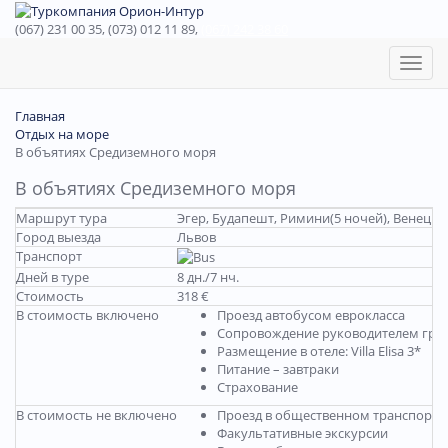
(067) 231 00 35, (073) 012 11 89,
(067) 242 38 60
Toggl
naviga
Главная
Отдых на море
В объятиях Средиземного моря
В объятиях Средиземного моря
Маршрут тура
Эгер, Будапешт, Римини(5 ночей), Венеция
Город выезда
Львов
Транспорт
Дней в туре
8 дн./7 нч.
Стоимость
318 €
В стоимость включено
Проезд автобусом еврокласса
Сопровождение руководителем гру
Размещение в отеле: Villa Elisa 3*
Питание – завтраки
Страхование
В стоимость не включено
Проезд в общественном транспорте
Факультативные экскурсии