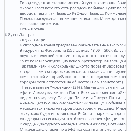
Город студентов, столица мировой кухни, красавица Болония (
очаровывает всех кто хоть раз здесь побывал. Гуляя по г
дворцов, таких как Палаццо Ре Энцо, Палаццо Коммунале, 
Подеста, заслуживает внимания и площадь Маджоре вместе
Возвращение в отель.
Ночь в отеле.
6-й день
Завтрак.
Отдых в море.
В свободное время предлагаем факультативные экскурсии 
Экскурсия по Флоренции (55€, дети до 13,99 г. 39€). Вы узна
двух тысячелетней истории города, от основания в эпоху
15-го века и последующих веков. Архитектурная троица Дом
«Вратами Рая» и Колокольней Джотто поразит Вас своей м
Дворец - символ городских властей, лоджия ланчи - музей 
семсотлетней историей, все это станет предисловием к тем
городом осуществляется на общественном транспорте).
«Незабываемая Флоренция» (21€). Мы увидим самый попул
Уфити. Далее увидим мост Понте Веккьо, пролегающий чере
видом на саму реку. Палаццо Питти или Галерея Питти — дво
ныне существующих флорентийских палаццо. Побываем на
насладиться видом на город с смотровой площадки Микел
экскурсию будет история садов Боболи – парк во Флоренции
«Шедевры навсегда» (26€+вх. билет). Галерея Уфицци – это 
и сердце культурного наследия Италии Джотто, Боттичелли,
Микеланджело (именно в Уффике хранится знаменитое тонд