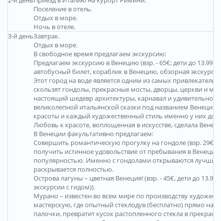
Поселение в отель.
Отдых в море.
Ночь в отеле.
3-й день
Завтрак.
Отдых в море.
В свободное время предлагаем экскурсию:
Предлагаем экскурсию в Венецию (взр. - 65€; дети до 13.99 г. 
автобусный билет, кораблик в Венецию, обзорная экскурсия 
Этот город на воде является одним из самых привлекатель
скользят гондолы, прекрасные мосты, дворцы, церкви и ма
настоящий шедевр архитектуры, карнавал и удивительно кр
великолепной итальянской сказки под названием Венеция.
красоты и каждый художественный стиль именно у них дос
Любовь к красоте, воплощенная в искусстве, сделала Вен
В Венеции факультативно предлагаем:
Совершить романтическую прогулку на гондоле (взр. 29€; дет
получить истинное удовольствие от пребывания в Венеции,
популярностью. Именно с гондолами открываются лучшие в
раскрывается полностью.
Острова лагуны – цветная Венеция! (взр. - 45€, дети до 13.99 г
экскурсии с гидом)).
Мурано – известен во всем мире по производству художеств
мастерскую, где опытный стеклодув (бесплатно) прямо на в
палочки, превратит кусок растопленного стекла в прекрасны