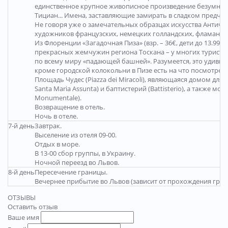
единственное крупное живописное произведение безумного
Тициан... Имена, заставляющие замирать в сладком предчув
Не говоря уже о замечательных образцах искусства Антично
художников французских, немецких голландских, фламандс
Из Флоренции «Загадочная Пиза» (взр. – 36€, дети до 13.99 ле
прекрасных жемчужин региона Тоскана – у многих туристов 
по всему миру «падающей башней». Разумеется, это удивит
кроме городской колокольни в Пизе есть на что посмотреть
Площадь Чудес (Piazza dei Miracoli), являющаяся домом дл
Santa Maria Assunta) и баптистерий (Battisterio), а также 
Monumentale).
Возвращение в отель.
Ночь в отеле.
7-й день
Завтрак.
Выселение из отеля 09-00.
Отдых в море.
В 13-00 сбор группы, в Украину.
Ночной переезд во Львов.
8-й день
Пересечение границы.
Вечернее прибытие во Львов (зависит от прохождения гран
ОТЗЫВЫ
Оставить отзыв
Ваше имя