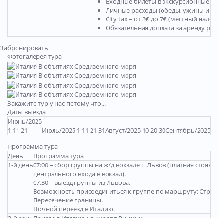
Входные билеты в экскурсионные о
Личные расходы (обеды, ужины и пр
City tax – от 3€ до 7€ (местный нал
Обязательная доплата за аренду ра
Забронировать
Фотогалерея тура
Закажите тур у нас потому что...
Даты выезда
Июнь/2025
1 11 21
Июль/2025 1 11 21 31
Август/2025 10 20 30
Сентябрь/2025 9
Программа тура
День
Программа тура
1-й день
07:00 – сбор группы на ж/д вокзале г. Львов (платная стоян
центрального входа в вокзал).
07:30 – выезд группы из Львова.
Возможность присоединиться к группе по маршруту: Стрый
Пересечение границы.
Ночной переезд в Италию.
2-й день
Приезд в Италию на курорт Римини.