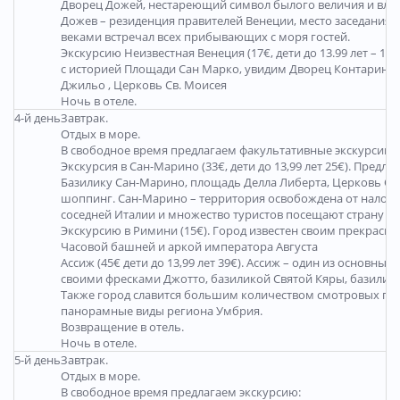
Дворец Дожей, нестареющий символ былого величия и вла
Дожев – резиденция правителей Венеции, место заседания Б
веками встречал всех прибывающих с моря гостей.
Экскурсию Неизвестная Венеция (17€, дети до 13.99 лет – 1
с историей Площади Сан Марко, увидим Дворец Контарины 
Джильо , Церковь Св. Моисея
Ночь в отеле.
4-й день
Завтрак.
Отдых в море.
В свободное время предлагаем факультативные экскурсии 
Экскурсия в Сан-Марино (33€, дети до 13,99 лет 25€). Пр
Базилику Сан-Марино, площадь Делла Либерта, Церковь Са
шоппинг. Сан-Марино – территория освобождена от налог
соседней Италии и множество туристов посещают страну с 
Экскурсию в Римини (15€). Город известен своим прекрас
Часовой башней и аркой императора Августа
Ассиж (45€ дети до 13,99 лет 39€). Ассиж – один из основны
своими фресками Джотто, базиликой Святой Кяры, базилик
Также город славится большим количеством смотровых пло
панорамные виды региона Умбрия.
Возвращение в отель.
Ночь в отеле.
5-й день
Завтрак.
Отдых в море.
В свободное время предлагаем экскурсию: