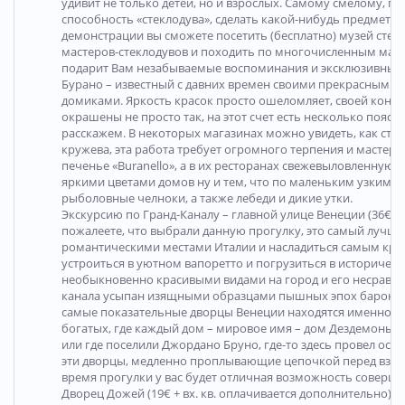
удивит не только детей, но и взрослых. Самому смелому, п
способность «стеклодува», сделать какой-нибудь предмет.
демонстрации вы сможете посетить (бесплатно) музей стекл
мастеров-стеклодувов и походить по многочисленным маг
подарит Вам незабываемые воспоминания и эксклюзивные 
Бурано – известный с давних времен своими прекрасными 
домиками. Яркость красок просто ошеломляет, своей контр
окрашены не просто так, на этот счет есть несколько поясн
расскажем. В некоторых магазинах можно увидеть, как ст
кружева, эта работа требует огромного терпения и мастер
печенье «Buranello», а в их ресторанах свежевыловленную р
яркими цветами домов ну и тем, что по маленьким узким к
рыболовные челноки, а также лебеди и дикие утки.
Экскурсию по Гранд-Каналу – главной улице Венеции (36€, де
пожалеете, что выбрали данную прогулку, это самый лучш
романтическими местами Италии и насладиться самым кра
устроиться в уютном вапоретто и погрузиться в историчес
необыкновенно красивыми видами на город и его несравни
канала усыпан изящными образцами пышных эпох барокко 
самые показательные дворцы Венеции находятся именно зде
богатых, где каждый дом – мировое имя – дом Дездемоны, 
или где поселили Джордано Бруно, где-то здесь провел ост
эти дворцы, медленно проплывающие цепочкой перед взгля
время прогулки у вас будет отличная возможность соверш
Дворец Дожей (19€ + вх. кв. оплачивается дополнительно). 