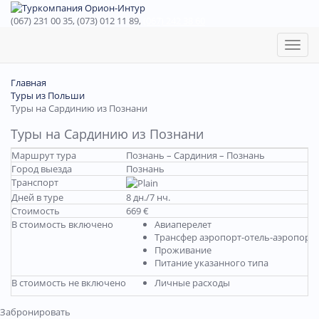
(067) 231 00 35, (073) 012 11 89,
(067) 242 38 60
Toggl
naviga
Главная
Туры из Польши
Туры на Сардинию из Познани
Туры на Сардинию из Познани
Маршрут тура
Познань – Сардиния – Познань
Город выезда
Познань
Транспорт
Дней в туре
8 дн./7 нч.
Стоимость
669 €
В стоимость включено
Авиаперелет
Трансфер аэропорт-отель-аэропорт
Проживание
Питание указанного типа
В стоимость не включено
Личные расходы
Забронировать