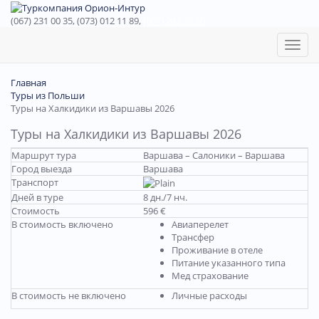
(067) 231 00 35, (073) 012 11 89,
(067) 242 38 60
Toggl
naviga
Главная
Туры из Польши
Туры на Халкидики из Варшавы 2026
Туры на Халкидики из Варшавы 2026
Маршрут тура
Варшава – Салоники – Варшава
Город выезда
Варшава
Транспорт
Дней в туре
8 дн./7 нч.
Стоимость
596 €
В стоимость включено
Авиаперелет
Трансфер
Проживание в отеле
Питание указанного типа
Мед страхование
В стоимость не включено
Личные расходы