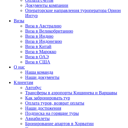
Оплата счётов
Документы компании
Операторские направления туроператора Орион
Интур
Визы
Виза в Австралию
Виза в Великобританию
Виза в Индию
Виза в Индонезию
Виза в Китай
Виза в Марокко
Виза в ОАЭ
Виза в США
О нас
Наша команда
Наши документы
Клиентам
Автобус
Трансферы в аэропорты Кишинева и Варшавы
Как забронировать тур
Оплата туров, возврат оплаты
Наши достижения
Подписка на горящие туры
Авиабилеты
Бронирование апартов в Хорватии