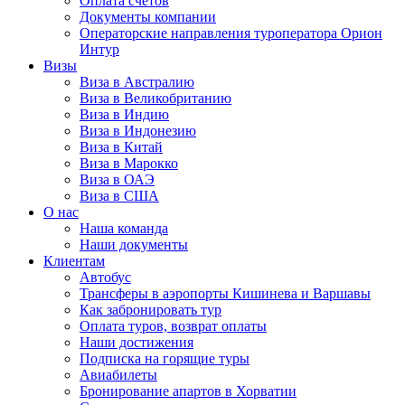
Оплата счётов
Документы компании
Операторские направления туроператора Орион
Интур
Визы
Виза в Австралию
Виза в Великобританию
Виза в Индию
Виза в Индонезию
Виза в Китай
Виза в Марокко
Виза в ОАЭ
Виза в США
О нас
Наша команда
Наши документы
Клиентам
Автобус
Трансферы в аэропорты Кишинева и Варшавы
Как забронировать тур
Оплата туров, возврат оплаты
Наши достижения
Подписка на горящие туры
Авиабилеты
Бронирование апартов в Хорватии