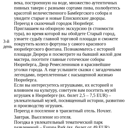
века, построенную на воде, множество аутентичных
пивных таверн с разными сортами пива, полюбуетесь
красотой величественного Бамбергского собора и
увидите старые и новые Епископские дворцы.
Переезд в сказочный городок Нюрнберг.
Приглашаем на обзорную экскурсию (в стоимости
тура), во время которой вы обойдете Старый город,
узнаете судьбу главной торговой площади и сможете
3-й
покрутить колесо фортуны у самого красивого
день
нюрнбергского фонтана. Познакомьтесь с историей
площади Дюрера и посмотрите на бывший жилой дом
мастера, посетите главные готические соборы
Нюрнберга, Двор Ремесленников и красивейшие
уголки города. А еще услышите сказки с загадочными
легендами, переплетенные с насыщенной жизнью
Нюрнберга.
Если вы интересуетесь игрушками, их историей и
влиянием на культуру, советуем вам посетить музей
игрушек в Нюрнберге (вх. билет 2,5 – 7,5 EUR) –
увлекательный музей, посвященный истории, развитию
и производству игрушек.
Переезд и поселение в транзитный отель. Ночлег.
Завтрак. Выселение из отеля.
Поездка в увлекательный тематический парк
развлечений – Europa Park (вх. билет от 49 EUR),