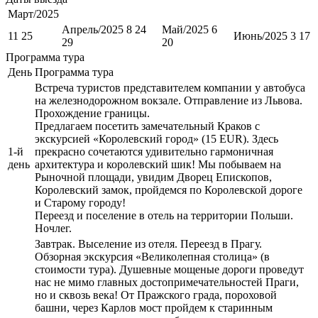
Март/2025
Апрель/2025 8 24
Май/2025 6
11 25
Июнь/2025 3 17
29
20
Программа тура
День
Программа тура
Встреча туристов представителем компании у автобуса
на железнодорожном вокзале. Отправление из Львова.
Прохождение границы.
Предлагаем посетить замечательный Краков с
экскурсией «Королевский город» (15 EUR). Здесь
1-й
прекрасно сочетаются удивительно гармоничная
день
архитектура и королевский шик! Мы побываем на
Рыночной площади, увидим Дворец Епископов,
Королевский замок, пройдемся по Королевской дороге
и Старому городу!
Переезд и поселение в отель на территории Польши.
Ночлег.
Завтрак. Выселение из отеля. Переезд в Прагу.
Обзорная экскурсия «Великолепная столица» (в
стоимости тура). Душевные мощеные дороги проведут
нас не мимо главных достопримечательностей Праги,
но и сквозь века! От Пражского града, пороховой
башни, через Карлов мост пройдем к старинным