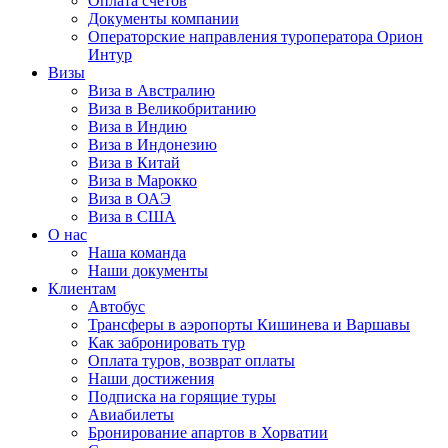
Оплата счётов
Документы компании
Операторские направления туроператора Орион
Интур
Визы
Виза в Австралию
Виза в Великобританию
Виза в Индию
Виза в Индонезию
Виза в Китай
Виза в Марокко
Виза в ОАЭ
Виза в США
О нас
Наша команда
Наши документы
Клиентам
Автобус
Трансферы в аэропорты Кишинева и Варшавы
Как забронировать тур
Оплата туров, возврат оплаты
Наши достижения
Подписка на горящие туры
Авиабилеты
Бронирование апартов в Хорватии