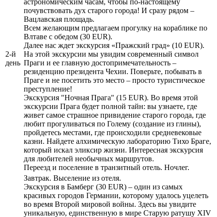
астрономическим часам, чтобы по-настоящему
почувствовать дух старого города! И сразу рядом –
Вацлавская площадь.
Всем желающим предлагаем прогулку на кораблике по
Влтаве с обедом (30 EUR).
Далее нас ждет экскурсия «Пражский град» (10 EUR).
2-й
На этой экскурсии мы увидим современный символ
день
Праги и ее главную достопримечательность –
резиденцию президента Чехии. Поверьте, побывать в
Праге и не посетить это место – просто туристическое
преступление!
Экскурсия "Ночная Прага" (15 EUR). Во время этой
экскурсии Прага будет полной тайн: вы узнаете, где
живет самое страшное привидение старого города, где
любит прогуливаться по Голему (создание из глины),
пройдетесь местами, где происходили средневековые
казни. Найдете алхимическую лабораторию Тихо Браге,
который искал эликсир жизни. Интересная экскурсия
для любителей необычных маршрутов.
Переезд и поселение в транзитный отель. Ночлег.
Завтрак. Выселение из отеля.
Экскурсия в Бамберг (30 EUR) – один из самых
красивых городов Германии, которому удалось уцелеть
во время Второй мировой войны. Здесь вы увидите
уникальную, единственную в мире Старую ратушу XIV