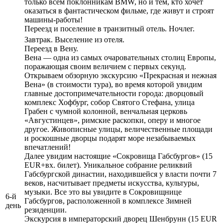
только всем поклонникам BMW, но и тем, кто хочет
оказаться в фантастическом фильме, где живут и строят
машины-работы!
Переезд и поселение в транзитный отель. Ночлег.
Завтрак. Выселение из отеля.
Переезд в Вену.
Вена — одна из самых очаровательных столиц Европы,
поражающая своим величием с первых секунд.
Открываем обзорную экскурсию «Прекрасная и нежная
Вена» (в стоимости тура), во время которой увидим
главные достопримечательности города: дворцовый
комплекс Хофбург, собор Святого Стефана, улица
Грабен с чумной колонной, венчальная церковь
«Августинцев», римские раскопки, оперу и многое
другое. Живописные улицы, величественные площади
и роскошные дворцы подарят море незабываемых
впечатлений!
Далее увидим настоящие «Сокровища Габсбургов» (15
EUR+вх. билет). Уникальное собрание реликвий
Габсбургской династии, находившейся у власти почти 7
веков, насчитывает предметы искусства, культуры,
музыки. Все это вы увидите в Сокровищнице
6-й
Габсбургов, расположенной в комплексе Зимней
день
резиденции.
Экскурсия в императорский дворец Шенбрунн (15 EUR