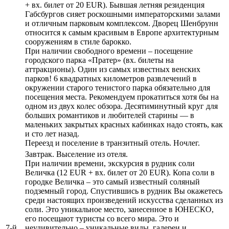
+ вх. билет от 20 EUR). Бывшая летняя резиденция
Габсбургов сияет роскошными императорскими залами
и отличным парковым комплексом. Дворец Шенбрунн
относится к самым красивым в Европе архитектурным
сооружениям в стиле барокко.
При наличии свободного времени – посещение
городского парка «Пратер» (вх. билеты на
аттракционы). Один из самых известных венских
парков! 6 квадратных километров развлечений в
окружении старого тенистого парка обязательно для
посещения места. Рекомендуем прокатиться хотя бы на
одном из двух колес обзора. Десятиминутный круг для
больших романтиков и любителей старины — в
маленьких закрытых красных кабинках надо стоять, как
и сто лет назад.
Переезд и поселение в транзитный отель. Ночлег.
Завтрак. Выселение из отеля.
При наличии времени, экскурсия в рудник соли
Величка (12 EUR + вх. билет от 20 EUR). Копа соли в
городке Величка – это самый известный соляный
подземный город. Спустившись в рудник Вы окажетесь
среди настоящих произведений искусства сделанных из
соли. Это уникальное место, занесенное в ЮНЕСКО,
его посещают туристы со всего мира. Это и
7-й
неудивительно – уникальные виды, галереи и