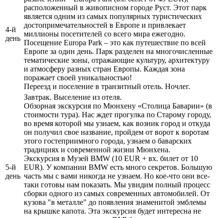
расположенный в живописном городе Руст. Этот парк
является одним из самых популярных туристических
достопримечательностей в Европе и привлекает
4-й
миллионы посетителей со всего мира ежегодно.
день
Посещение Europa Park – это как путешествие по всей
Европе за один день. Парк разделен на многочисленные
тематические зоны, отражающие культуру, архитектуру
и атмосферу разных стран Европы. Каждая зона
поражает своей уникальностью!
Переезд и поселение в транзитный отель. Ночлег.
Завтрак. Выселение из отеля.
Обзорная экскурсия по Мюнхену «Столица Баварии» (в
стоимости тура). Нас ждет прогулка по Старому городу,
во время которой мы узнаем, как возник город и откуда
он получил свое название, пройдем от ворот к воротам
этого гостеприимного города, узнаем о баварских
традициях и современной жизни Мюнхена.
Экскурсия в Музей BMW (10 EUR + вх. билет от 10
5-й
EUR). У компании BMW есть много секретов. Большую
день
часть мы с вами никогда не узнаем. Но кое-что они все-
таки готовы нам показать. Мы увидим полный процесс
сборки одного из самых современных автомобилей. От
кузова "в металле" до появления знаменитой эмблемы
на крышке капота. Эта экскурсия будет интересна не