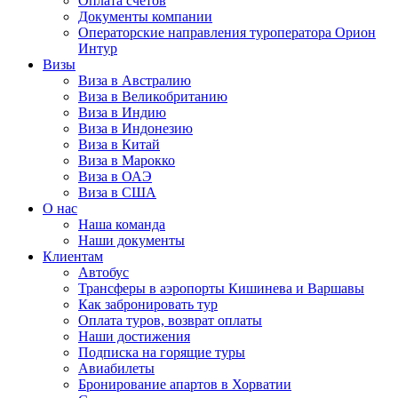
Оплата счётов
Документы компании
Операторские направления туроператора Орион
Интур
Визы
Виза в Австралию
Виза в Великобританию
Виза в Индию
Виза в Индонезию
Виза в Китай
Виза в Марокко
Виза в ОАЭ
Виза в США
О нас
Наша команда
Наши документы
Клиентам
Автобус
Трансферы в аэропорты Кишинева и Варшавы
Как забронировать тур
Оплата туров, возврат оплаты
Наши достижения
Подписка на горящие туры
Авиабилеты
Бронирование апартов в Хорватии