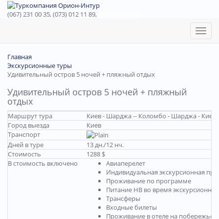
(067) 231 00 35, (073) 012 11 89,
(067) 242 38 60
Toggl
naviga
Главная
Экскурсионные туры
Удивительный остров 5 ночей + пляжный отдых
Удивительный остров 5 ночей + пляжный
отдых
Маршрут тура
Киев - Шарджа -- Коломбо - Шарджа - Киев
Город выезда
Киев
Транспорт
Дней в туре
13 дн./12 нч.
Стоимость
1288 $
В стоимость включено
Авиаперелет
Индивидуальная экскурсионная про
Проживание по программе
Питание НВ во время экскурсионно
Трансферы
Входные билеты
Проживание в отеле на побережье