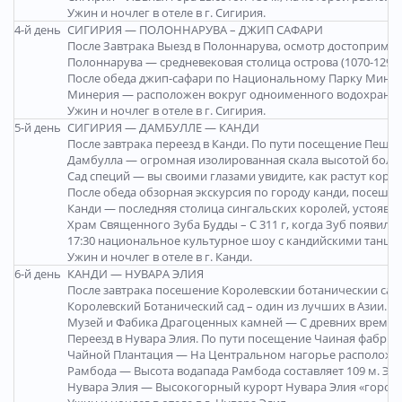
Ужин и ночлег в отеле в г. Сигирия.
4-й день
СИГИРИЯ — ПОЛОННАРУВА – ДЖИП САФАРИ
После Завтрака Выезд в Полоннарува, осмотр достопримеч
Полоннарува — средневековая столица острова (1070-1293
После обеда джип-сафари по Национальному Парку Минне
Минерия — расположен вокруг одноименного водохранилищ
Ужин и ночлег в отеле в г. Сигирия.
5-й день
СИГИРИЯ — ДАМБУЛЛЕ — КАНДИ
После завтрака переезд в Канди. По пути посещение Пещер
Дамбулла — огромная изолированная скала высотой более 
Сад специй — вы своими глазами увидите, как растут кориц
После обеда обзорная экскурсия по городу канди, посеше
Канди — последняя столица сингальских королей, устоявш
Храм Священного Зуба Будды – С 311 г, когда Зуб появилс
17:30 национальное культурное шоу с кандийскими танца
Ужин и ночлег в отеле в г. Канди.
6-й день
КАНДИ — НУВАРА ЭЛИЯ
После завтрака посешение Королевскии ботаническии сад 
Королевский Ботанический сад – один из лучших в Азии. 
Музей и Фабика Драгоценных камней — С древних времен Ш
Переезд в Нувара Элия. По пути посещение Чаиная фабрика
Чайной Плантация — На Центральном нагорье расположен
Рамбода — Высота водапада Рамбода составляет 109 м. Это 
Нувара Элия — Высокогорный курорт Нувара Элия «город с