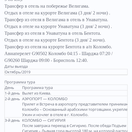
Трансфер в отель на побережье Велигама.
Отдых в отеле на курорте Велигама
(3 дня/ 2 ночи)
.
Трансфер из отеля в Велигама в отель в Унаватуна.
Отдых в отеле
на курорте
Унаватуна
(3 дня/ 2 ночи)
.
Трансфер из отеля в Унаватуна в отель Бентота.
Отдых в отеле
на курорте
Бентота
(3 дня/ 2 ночи)
.
Трансфер из отеля
на курорте
Бентота в а/п Коломбо.
Авиаперелет G90502 Коломбо 04:15 - Шарджа 07:20 /
G90260 Шарджа 09:00 - Борисполь 12:40.
Даты выезда
Октябрь/2019
Программа тура
День
Программа тура
1-й день
Вылет из Киева.
2-й день
АЭРОПОРТ — КОЛОМБО
Прилет и Встреча в аэропорту представителем принимающ
Коломбо – Основанный арабскими торговцами, укрепленны
Ужин и ночлег в отеле в г. Коломбо.
3-й день
КОЛОМБО — СИГИРИЯ
После завтрака переезд в Сигирию. После обеда Подъем на
Сигирия – Львная гора высотой 180 м, на которой распол