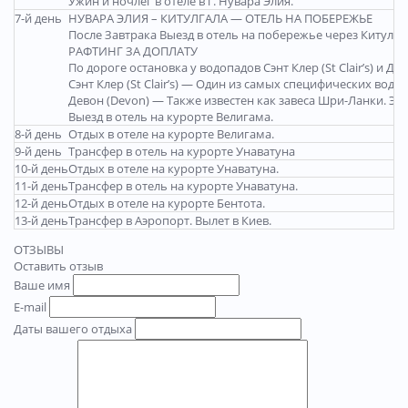
Ужин и ночлег в отеле в г. Нувара Элия.
7-й день
НУВАРА ЭЛИЯ – КИТУЛГАЛА — ОТЕЛЬ НА ПОБЕРЕЖЬЕ
После Завтрака Выезд в отель на побережье через Китулгал
РАФТИНГ ЗА ДОПЛАТУ
По дороге остановка у водопадов Сэнт Клер (St Clair’s) и Дев
Сэнт Клер (St Clair’s) — Один из самых специфических вод
Девон (Devon) — Также известен как завеса Шри-Ланки. Это
Выезд в отель на курорте Велигама.
8-й день
Отдых в отеле на курорте Велигама.
9-й день
Трансфер в отель на курорте Унаватуна
10-й день
Отдых в отеле на курорте Унаватуна.
11-й день
Трансфер в отель на курорте Унаватуна.
12-й день
Отдых в отеле на курорте Бентота.
13-й день
Трансфер в Аэропорт. Вылет в Киев.
ОТЗЫВЫ
Оставить отзыв
Ваше имя
E-mail
Даты вашего отдыха