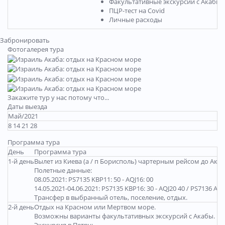
Факультативные экскурсии с Акабы
ПЦР-тест на Covid
Личные расходы
Забронировать
Фотогалерея тура
Закажите тур у нас потому что...
Даты выезда
Май/2021
8 14 21 28
Программа тура
День
Программа тура
1-й день
Вылет из Киева (а / п Борисполь) чартерным рейсом до Акабы
Полетные данные:
08.05.2021: PS7135 KBP11: 50 - AQJ16: 00
14.05.2021-04.06.2021: PS7135 KBP16: 30 - AQJ20 40 / PS7136 AQJ2
Трансфер в выбранный отель, поселение, отдых.
2-й день
Отдых на Красном или Мертвом море.
Возможны варианты факультативных экскурсий с Акабы.
Экскурсия в Петру: