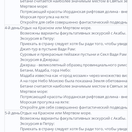
Бетани считается наиболее значимым местом в Святых зем
Мертвое море:
Потрясающей красоты Иорданская рифтовая долина - вне вся
Морская прогулка на яхте:
Откройте для себя совершенно фантастический подводный м
4-й день
Отдых на Красном или Мертвом море.
Возможны варианты факультативных экскурсий с Акабы.
Экскурсия в Петру:
Приехать в страну следует хотя бы ради того, чтобы увид
Джип-тур в пустыне Вади Рам:
Суровые и прекрасные пейзажи пустыни и Секл Вади Рам не 
Экскурсия в Джераш:
Джераш - великолепный образец провинциального римского
Бетани, Мадаба, гора Небо:
Мадаба известна как «город мозаик» через множество визан
А на горе Небо Моисею была показана Земля обетованная. 
Бетани считается наиболее значимым местом в Святых зем
Мертвое море:
Потрясающей красоты Иорданская рифтовая долина - вне вся
Морская прогулка на яхте:
Откройте для себя совершенно фантастический подводный м
5-й день
Отдых на Красном или Мертвом море.
Возможны варианты факультативных экскурсий с Акабы.
Экскурсия в Петру:
Приехать в страну следует хотя бы ради того, чтобы увид