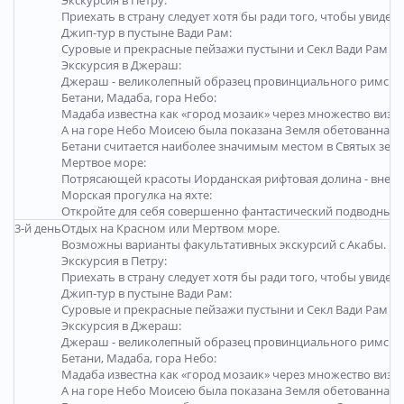
Приехать в страну следует хотя бы ради того, чтобы увид
Джип-тур в пустыне Вади Рам:
Суровые и прекрасные пейзажи пустыни и Секл Вади Рам не 
Экскурсия в Джераш:
Джераш - великолепный образец провинциального римского
Бетани, Мадаба, гора Небо:
Мадаба известна как «город мозаик» через множество визан
А на горе Небо Моисею была показана Земля обетованная. 
Бетани считается наиболее значимым местом в Святых зем
Мертвое море:
Потрясающей красоты Иорданская рифтовая долина - вне вся
Морская прогулка на яхте:
Откройте для себя совершенно фантастический подводный м
3-й день
Отдых на Красном или Мертвом море.
Возможны варианты факультативных экскурсий с Акабы.
Экскурсия в Петру:
Приехать в страну следует хотя бы ради того, чтобы увид
Джип-тур в пустыне Вади Рам:
Суровые и прекрасные пейзажи пустыни и Секл Вади Рам не 
Экскурсия в Джераш:
Джераш - великолепный образец провинциального римского
Бетани, Мадаба, гора Небо:
Мадаба известна как «город мозаик» через множество визан
А на горе Небо Моисею была показана Земля обетованная. 