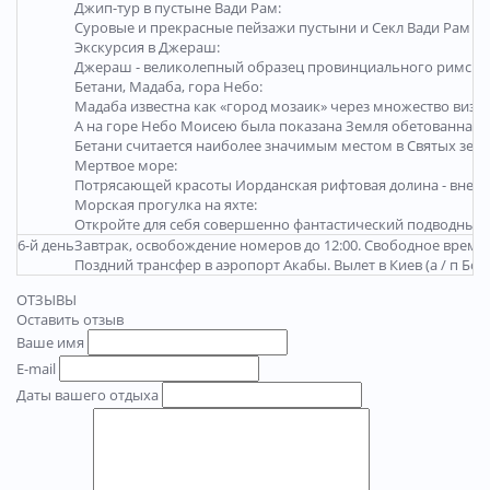
Джип-тур в пустыне Вади Рам:
Суровые и прекрасные пейзажи пустыни и Секл Вади Рам не 
Экскурсия в Джераш:
Джераш - великолепный образец провинциального римского
Бетани, Мадаба, гора Небо:
Мадаба известна как «город мозаик» через множество визан
А на горе Небо Моисею была показана Земля обетованная. 
Бетани считается наиболее значимым местом в Святых зем
Мертвое море:
Потрясающей красоты Иорданская рифтовая долина - вне вся
Морская прогулка на яхте:
Откройте для себя совершенно фантастический подводный м
6-й день
Завтрак, освобождение номеров до 12:00. Свободное время 
Поздний трансфер в аэропорт Акабы. Вылет в Киев (а / п Бо
ОТЗЫВЫ
Оставить отзыв
Ваше имя
E-mail
Даты вашего отдыха