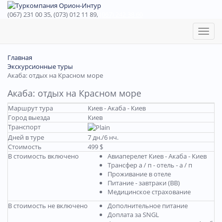
(067) 231 00 35, (073) 012 11 89,
(067) 242 38 60
Toggl
naviga
Главная
Экскурсионные туры
Акаба: отдых на Красном море
Акаба: отдых на Красном море
Маршрут тура
Киев - Акаба - Киев
Город выезда
Киев
Транспорт
Дней в туре
7 дн./6 нч.
Стоимость
499 $
В стоимость включено
Авиаперелет Киев - Акаба - Киев
Трансфер а / п - отель - а / п
Проживание в отеле
Питание - завтраки (ВВ)
Медицинское страхование
В стоимость не включено
Дополнительное питание
Доплата за SNGL