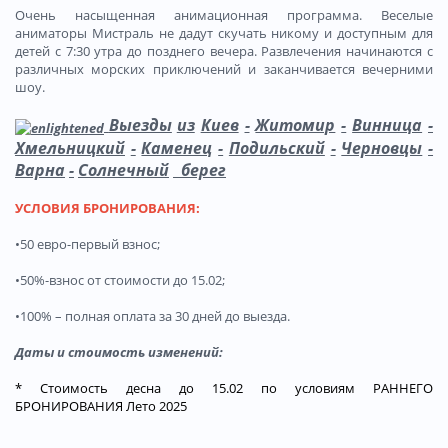
Очень насыщенная анимационная программа. Веселые
аниматоры Мистраль не дадут скучать никому и доступным для
детей с 7:30 утра до позднего вечера. Развлечения начинаются с
различных морских приключений и заканчивается вечерними
шоу.
Выезды
из
Киев
-
Житомир
-
Винница
-
Хмельницкий
-
Каменец
-
Подильский
-
Черновцы
-
Варна
-
Солнечный
берег
УСЛОВИЯ БРОНИРОВАНИЯ:
•50 евро-первый взнос;
•50%-взнос от стоимости до 15.02;
•100% – полная оплата за 30 дней до выезда.
Даты и стоимость изменений:
* Стоимость десна до 15.02 по условиям РАННЕГО
БРОНИРОВАНИЯ Лето 2025