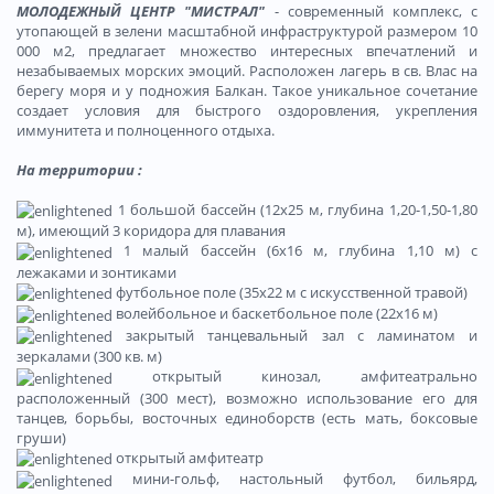
МОЛОДЕЖНЫЙ ЦЕНТР "МИСТРАЛ"
- современный комплекс, с
утопающей в зелени масштабной инфраструктурой размером 10
000 м2, предлагает множество интересных впечатлений и
незабываемых морских эмоций. Расположен лагерь в св. Влас на
берегу моря и у подножия Балкан. Такое уникальное сочетание
создает условия для быстрого оздоровления, укрепления
иммунитета и полноценного отдыха.
На территории
:
1 большой бассейн (12х25 м, глубина 1,20-1,50-1,80
м), имеющий 3 коридора для плавания
1 малый бассейн (6х16 м, глубина 1,10 м) с
лежаками и зонтиками
футбольное поле (35х22 м с искусственной травой)
волейбольное и баскетбольное поле (22х16 м)
закрытый танцевальный зал с ламинатом и
зеркалами (300 кв. м)
открытый кинозал, амфитеатрально
расположенный (300 мест), возможно использование его для
танцев, борьбы, восточных единоборств (есть мать, боксовые
груши)
открытый амфитеатр
мини-гольф, настольный футбол, бильярд,