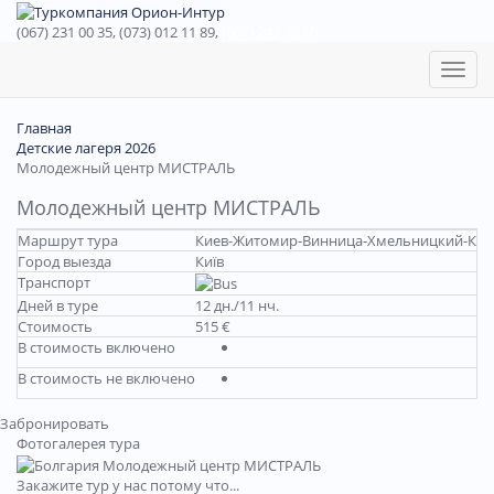
(067) 231 00 35, (073) 012 11 89,
(067) 242 38 60
Toggl
naviga
Главная
Детские лагеря 2026
Молодежный центр МИСТРАЛЬ
Молодежный центр МИСТРАЛЬ
Маршрут тура
Киев-Житомир-Винница-Хмельницкий-Кам
Город выезда
Київ
Транспорт
Дней в туре
12 дн./11 нч.
Стоимость
515 €
В стоимость включено
В стоимость не включено
Забронировать
Фотогалерея тура
Закажите тур у нас потому что...