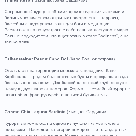
Современный курорт с чёткими архитектурными линиями и
большим количеством открытых пространств — террасы,
бассейны с подогревом, зоны для йоги и медитации.
Расположен на полуострове с собственным доступом к морю.
Больше подходит тем, кто ищет отдых в стиле "wellness", а не
только пляж.
Falkensteiner Resort Capo Boi
(Капо Бои, юг острова)
Отель стоит на территории морского заповедника Капо
Карбонара — рядом белопесчаные бухты и прозрачная вода
без сильного волнения. Два бассейна, детский клуб, доступ к
пляжу в двух шагах от номеров. Формат — семейный курорт с
активной инфраструктурой, а не тихий бутик-отель.
Conrad Chia Laguna Sardinia
(Кьия, юг Сардинии)
Курортный комплекс на одном из лучших пляжей южного
побережья. Несколько категорий номеров — от стандартных
до вилл с отдельным входом. Развитая инфраструктура: