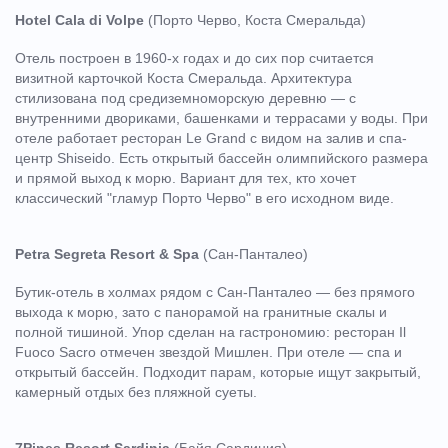
Hotel Cala di Volpe
(Порто Черво, Коста Смеральда)
Отель построен в 1960-х годах и до сих пор считается
визитной карточкой Коста Смеральда. Архитектура
стилизована под средиземноморскую деревню — с
внутренними двориками, башенками и террасами у воды. При
отеле работает ресторан Le Grand с видом на залив и спа-
центр Shiseido. Есть открытый бассейн олимпийского размера
и прямой выход к морю. Вариант для тех, кто хочет
классический "гламур Порто Черво" в его исходном виде.
Petra Segreta Resort & Spa
(Сан-Панталео)
Бутик-отель в холмах рядом с Сан-Панталео — без прямого
выхода к морю, зато с панорамой на гранитные скалы и
полной тишиной. Упор сделан на гастрономию: ресторан Il
Fuoco Sacro отмечен звездой Мишлен. При отеле — спа и
открытый бассейн. Подходит парам, которые ищут закрытый,
камерный отдых без пляжной суеты.
7Pines Resort Sardinia
(Байя Сардиния)