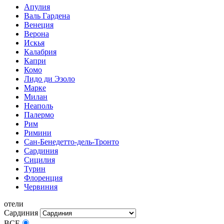
Апулия
Валь Гардена
Венеция
Верона
Искья
Калабрия
Капри
Комо
Лидо ди Эзоло
Марке
Милан
Неаполь
Палермо
Рим
Римини
Сан-Бенедетто-дель-Тронто
Сардиния
Сицилия
Турин
Флоренция
Червиния
отели
Сардиния
ВСЕ