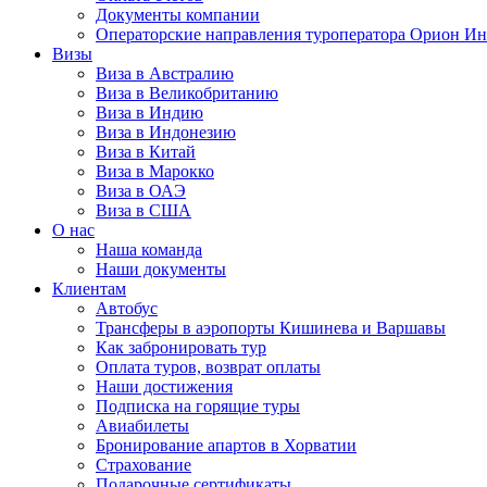
Документы компании
Операторские направления туроператора Орион Ин
Визы
Виза в Австралию
Виза в Великобританию
Виза в Индию
Виза в Индонезию
Виза в Китай
Виза в Марокко
Виза в ОАЭ
Виза в США
О нас
Наша команда
Наши документы
Клиентам
Автобус
Трансферы в аэропорты Кишинева и Варшавы
Как забронировать тур
Оплата туров, возврат оплаты
Наши достижения
Подписка на горящие туры
Авиабилеты
Бронирование апартов в Хорватии
Страхование
Подарочные сертификаты