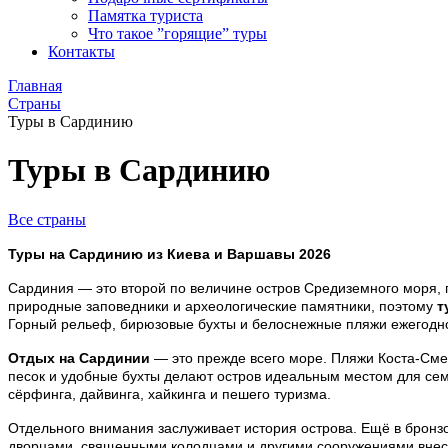
Памятка туриста
Что такое ”горящие” туры
Контакты
Главная
Страны
Туры в Сардинию
Туры в Сардинию
Все страны
Туры на Сардинию из Киева и Варшавы 2026
Сардиния — это второй по величине остров Средиземного моря, г
природные заповедники и археологические памятники, поэтому
т
Горный рельеф, бирюзовые бухты и белоснежные пляжи ежегодно 
Отдых на Сардинии
— это прежде всего море. Пляжи Коста-Смер
песок и удобные бухты делают остров идеальным местом для сем
сёрфинга, дайвинга, хайкинга и пешего туризма.
Отдельного внимания заслуживает история острова. Ещё в бронз
дворцами, священными колодцами и другими сооружениями вне