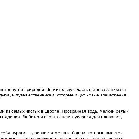
 нетронутой природой. Значительную часть острова занимают
ыха, и путешественникам, которые ищут новые впечатления.
ми из самых чистых в Европе. Прозрачная вода, мелкий белый
вождения. Любители спорта оценят условия для плавания,
 себя нураги — древние каменные башни, которые вместе с
ардинию
— это возможность прикоснуться к тайнам древних