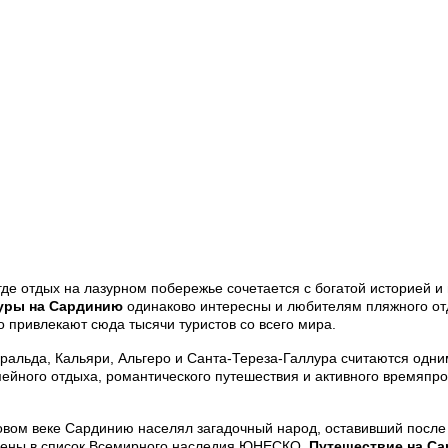
де отдых на лазурном побережье сочетается с богатой историей и
уры на Сардинию
одинаково интересны и любителям пляжного отд
привлекают сюда тысячи туристов со всего мира.
альда, Кальяри, Альгеро и Санта-Тереза-Галлура считаются одни
ейного отдыха, романтического путешествия и активного времяпро
овом веке Сардинию населял загадочный народ, оставивший после
сены в список Всемирного наследия ЮНЕСКО.
Путешествие на С