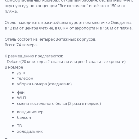
комфортабельных номерах, открытый бассейн, бесплатный Wi-Fi,
вкусную еду по концепции "Все включено" и всё это в 150 м от
пляжа.
Отель находится в красивейшем курортном местечке Олюдениз,
в 12 км от центра Фетхие, в 60 км от аэропорта и в 150 м от пляжа.
Отель состоит из четырех 3-этажных корпусов.
Всего 74 номера.
К размещению предлагаются:
- Deluxe (20 кв.м, одна 2-спальная или две 1-спальные кровати)
В номере
душ
телефон
уборка номера (ежедневно)
фен
Wi-Fi
смена постельного белья (2 раза в неделю)
кондиционер
балкон
ТВ
холодильник