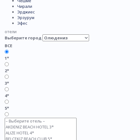
Чешме
Чирали
Эрджиес
Эрзурум
Эфес
отели
Выберите город
ВСЕ
1*
2*
3*
4*
5*