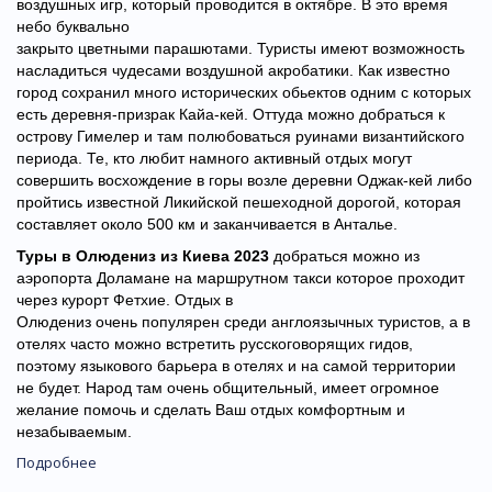
воздушных игр, который проводится в октябре. В это время
небо буквально
закрыто цветными парашютами. Туристы имеют возможность
насладиться чудесами воздушной акробатики. Как известно
город сохранил много исторических обьектов одним с которых
есть деревня-призрак Кайа-кей. Оттуда можно добраться к
острову Гимелер и там полюбоваться руинами византийского
периода. Те, кто любит намного активный отдых могут
совершить восхождение в горы возле деревни Оджак-кей либо
пройтись известной Ликийской пешеходной дорогой, которая
составляет около 500 км и заканчивается в Анталье.
Туры в Олюдениз из Киева 2023
добраться можно из
аэропорта Доламане на маршрутном такси которое проходит
через курорт Фетхие. Отдых в
Олюдениз очень популярен среди англоязычных туристов, а в
отелях часто можно встретить русскоговорящих гидов,
поэтому языкового барьера в отелях и на самой территории
не будет. Народ там очень общительный, имеет огромное
желание помочь и сделать Ваш отдых комфортным и
незабываемым.
Подробнее