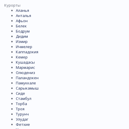
Курорты
Аланья
Анталья
Афьон
Белек
Бодрум
Дидим
Измир
Ичмелер
Каппадокия
Кемер
Кушадасы
Мармарис
Олюдениз
Паландокен
Памуккале
Сарыкамыш
Сиде
Стамбул
Торба
Троя
Турунч
Улудаг
Фетхие