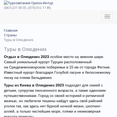
(067) 231 00 35, (073) 012 11 89,
(067) 242 38 60
Toggl
navig
Главная
Страны
Туры в Олюдениз
Туры в Олюдениз
Отдых в Олюдениз 2023
особое место на земном шаре.
Самый уникальный курорт Турции расположенный
на Средиземноморском побережье в 15 км от города Фетхие.
Известный курорт благодаря Голубой лагуне и белоснежному
песку на пляже Бельджекиз.
Туры из Киева в Олюдениз 2023
подходят для семей с
детьми, супругам пенсионного возраста, а также одиноким
путешественникам. Город со своей историей и ритмичной
жизнью, но любители тишины найдут здесь свой райский
уголок так, как здесь нет бурной ночной жизни, шоппинг-
аллей, а только чистейшие море, пляжи и неимоверная
красота природы.