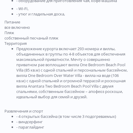
- оборудование для приготовления чая, кофе-машина
- WI-FI,
- утюг и гладильная доска,
Питание
все включено
Пляж
собственный песчаный пляж
Территория
Предложение курорта включает 293 номера и виллы,
объединенных в группы по 4-8 объектов для обеспечения
максимальной приватности. Мечту о совершенно
приватном рае воплощают вилла One Bedroom Beach Pool
Villa (85 кв.м) с одной спальней и персональным бассейном,
вилла One Bedroom Over Water Villa - вилла на воде (106
кв.м) с одной спальней и огромной террасой и роскошная
вилла Anantara Two Bedroom Beach Pool Villa с двумя
спальнями, собственным бассейном – апофеоз роскоши,
идеальный выбор для семей и друзей.
Развлечения и спорт
- 4 открытых бассейна (в том числе 3 подогреваемых)
- виндсерфинг
- параглайдинг