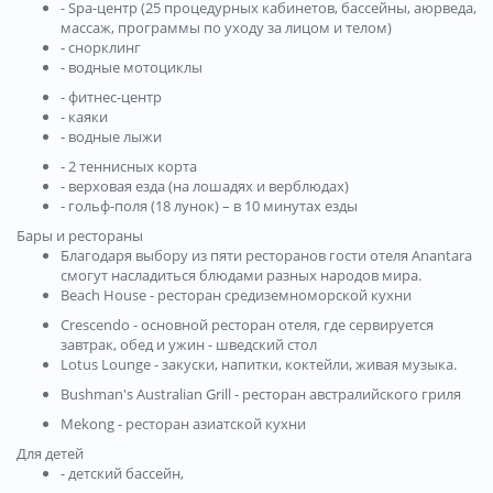
- Spa-центр (25 процедурных кабинетов, бассейны, аюрведа,
массаж, программы по уходу за лицом и телом)
- снорклинг
- водные мотоциклы
- фитнес-центр
- каяки
- водные лыжи
- 2 теннисных корта
- верховая езда (на лошадях и верблюдах)
- гольф-поля (18 лунок) – в 10 минутах езды
Бары и рестораны
Благодаря выбору из пяти ресторанов гости отеля Anantara
смогут насладиться блюдами разных народов мира.
Beach House - ресторан средиземноморской кухни
Crescendo - основной ресторан отеля, где сервируется
завтрак, обед и ужин - шведский стол
Lotus Lounge - закуски, напитки, коктейли, живая музыка.
Bushman's Australian Grill - ресторан австралийского гриля
Mekong - ресторан азиатской кухни
Для детей
- детский бассейн,