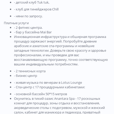
- детский клуб Tuk tuk,
- клуб для тинейджеров Chill
- няни по запросу.
Платные услуги
- 2 фитнес-центрa.
- бар у бассейна Mai Bar
Инновационная инфраструктура и обширная программа
процедур заряжают энергией. Попробуйте древние
арабские и азиатские спа-программы и новейшие
западные технологии. Доверьте свою красоту и здоровье
профессионалам, и мы проведем для вас
восстанавливающую программу, точно соответствующую
вашим индивидуальным потребностям.
- 2 теннисных корта
- бизнес-центр
- живая музыка по вечерам в Lotus Lounge
- Спа-центр с 17 процедурными кабинетами:
- основной бассейн 50*15 метров
Окунитесь в тихий оазис Anantara Spa - 17 роскошных
комнат для процедур, зоны отдыха и восстановления,
аюрведические столы с подогревом, мужской и женский
салон, кабинет для маникюра и педикюра, приватный