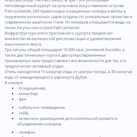
Anantara Dubai The Palm Resort & Spa – это роскошный
пятизвездочный курорт на культовом искусственном острове
Palm Jumeirah. 293 превосходно оснащенных номера и виллы в
окружении роскошных садов созданы по уникальным проектам в
современном азиатском стиле. Из номеров открываются виды на
тихие лагуны или остров Palm Jumeirah.
Инфраструктура этого престижного курорта предлагает
множество возможностей для релаксации и удовлетворения
изысканного вкуса.
Три лагуны общей площадью 10 000 кв.м, основной бассейн, а
также два теннисных корта и два суперсовременных
тренажерных зала предоставляют все возможности для тех, кто
предпочитает активный отдых.
Отель находится в 15 минутах езды от центра города, в 30 минутах
езды от международного аэропорта Дубая
В номере
- Кондиционер,
- мини-бар,
- фен
- кабельное телевидение,
- сейф,
- возможно размещение дополнительной кровати и
объединение номеров.
- телефон,