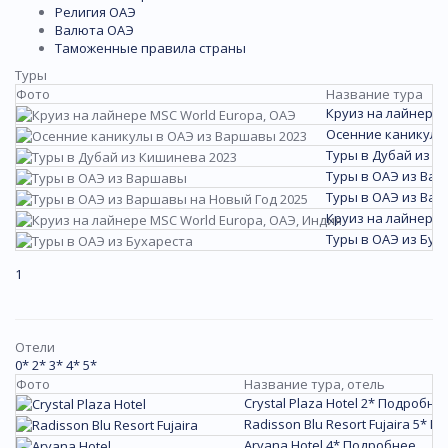
Религия ОАЭ
Валюта ОАЭ
Таможенные правила страны
Туры
Фото
Название тура
Круиз на лайнере 
Осенние каникулы
Туры в Дубай из К
Туры в ОАЭ из Ва
Туры в ОАЭ из Вар
Круиз на лайнере 
Туры в ОАЭ из Бух
1
Отели
0*
2*
3*
4*
5*
Фото
Название тура, отель
Crystal Plaza Hotel 2*
Подробне
Radisson Blu Resort Fujaira 5*
По
Aryana Hotel 4*
Подробнее