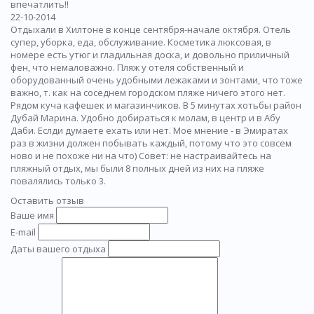
впечатлить!!
22-10-2014
Отдыхали в Хилтоне в конце сентября-начале октября. Отель
супер, уборка, еда, обслуживание. Косметика люксовая, в
номере есть утюг и гладильная доска, и довольно приличный
фен, что немаловажно. Пляж у отеля собственный и
оборудованный очень удобными лежаками и зонтами, что тоже
важно, т. как на соседнем городском пляже ничего этого нет.
Рядом куча кафешек и магазинчиков. В 5 минутах хотьбы район
Дубай Марина. Удобно добираться к молам, в центр и в Абу
Даби. Еслди думаете ехать или нет. Мое мнение - в Эмиратах
раз в жизни должен побывать каждый, потому что это совсем
ново и не похоже ни на что) Совет: не настраивайтесь на
пляжный отдых, мы были 8 полных дней из них на пляже
повалялись только 3.
Оставить отзыв
Ваше имя
E-mail
Даты вашего отдыха