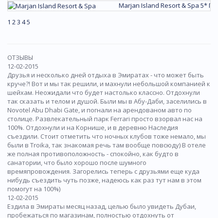
Marjan Island Resort & Spa 5*
По
1
2
3
4
5
ОТЗЫВЫ
12-02-2015
Друзья и несколько дней отдыха в Эмиратах - что может быть
круче?! Вот и мы так решили, и махнули небольшой компанией к
шейхам. Неожидали что будет настолько классно. Отдохнули
так сказать и телом и душой. Были мы в Абу-Даби, заселились в
Novotel Abu Dhabi Gate, и погнали на арендованом авто по
столице. Развлекательный парк Ferrari просто взорвал нас на
100%. Отдохнули и на Корнише, и в деревню Наследия
съездили. Стоит отметить что ночных клубов тоже немало, мы
были в Troika, так знакомая речь там вообще повсюду) В отеле
же полная противоположность - спокойно, как будто в
санатории, что было хорошо после шумного
времяпровождения. Загорелись теперь с друзьями еще куда
нибудь съездить чуть позже, надеюсь как раз тут нам в этом
помогут на 100%)
12-02-2015
Ездила в Эмираты месяц назад, целью было увидеть Дубаи,
пробежаться по магазинам, полностью отдохнуть от