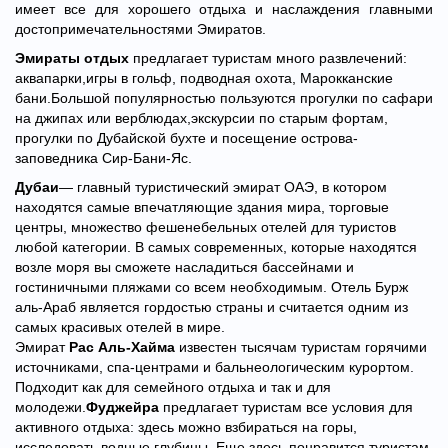
имеет все для хорошего отдыха и наслаждения главными
достопримечательностями Эмиратов.
Эмираты отдых
предлагает туристам много развлечений:
аквапарки,игры в гольф, подводная охота, Марокканские
бани.Большой популярностью пользуются прогулки по сафари
на джипах или верблюдах,экскурсии по старым фортам,
прогулки по Дубайской бухте и посещение острова-
заповедника Сир-Бани-Яс.
Дубаи
— главный туристический эмират ОАЭ, в котором
находятся самые впечатляющие здания мира, торговые
центры, множество фешенебельных отелей для туристов
любой категории. В самых современных, которые находятся
возле моря вы сможете насладиться бассейнами и
гостиничными пляжами со всем необходимым. Отель Бурж
аль-Араб является гордостью страны и считается одним из
самых красивых отелей в мире.
Эмират
Рас Аль-Хайма
известен тысячам туристам горячими
источниками, спа-центрами и бальнеологическим курортом.
Подходит как для семейного отдыха и так и для
молодежи.
Фуджейра
предлагает туристам все условия для
активного отдыха: здесь можно взбираться на горы,
исследовать водные глубины. Еще здесь понравится туристам,