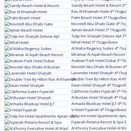
Sandy Beach Hotel & Resort 3*
П
Ras Al Khaimah Hotel 4*
Подроб
Palm Beach Hotel 3*
Подробнее
Novotell Abu Dhabi Gate 4*
Подр
Ajman Beach Hotel 3*
Подробне
Tulip Inn Sharjah Deluxe Apt 3*
П
Nihal Hotel 3*
Подробнее
Al Maha Regency Suites 4*
Подр
Miramar Al Aqah Beach Resort 5*
Arabian Park Hotel Dubai 3*
Под
Novotel Abu Dhabi Al Bustan 4*
П
Lavender Hotel Sharjah 4*
Подр
Double Tree By Hilton Ras Al Kha
Ewan Hotel Sharjah 4*
Подробне
California Suites Fujairah 3*
Под
Al Bustan Hotel Sharjah 4*
Подро
Armada Bluebay Hotel JLT 4*
Под
V Hotel Fujairah 4*
Подробнее
Tulip Inn Hotel Apartments Ajman 
Fujairah Rotana Resort & Spa 5*
Al Khoory Executive Hotel Al Wasl