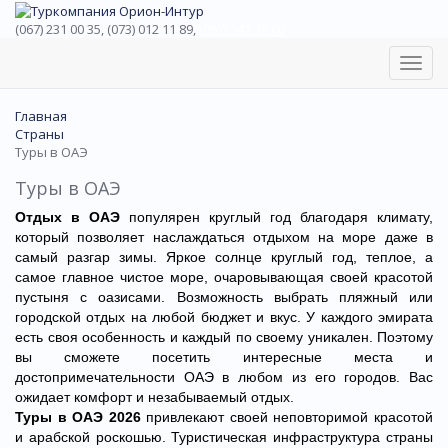
(067) 231 00 35, (073) 012 11 89,
(067) 242 38 60
Toggl
navig
Главная
Страны
Туры в ОАЭ
Туры в ОАЭ
Отдых в ОАЭ
популярен круглый год благодаря климату,
который позволяет наслаждаться отдыхом на море даже в
самый разгар зимы. Яркое солнце круглый год, теплое, а
самое главное чистое море, очаровывающая своей красотой
пустыня с оазисами. Возможность выбрать пляжный или
городской отдых на любой бюджет и вкус. У каждого эмирата
есть своя особенность и каждый по своему уникален. Поэтому
вы сможете посетить интересные места и
достопримечательности ОАЭ в любом из его городов. Вас
ожидает комфорт и незабываемый отдых.
Туры в ОАЭ 2026
привлекают своей неповторимой красотой
и арабской роскошью. Туристическая инфраструктура страны