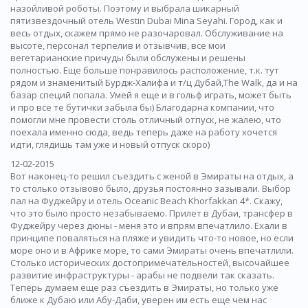
назойливой роботы. Поэтому и выбрала шикарный
пятизвездочный отель Westin Dubai Mina Seyahi. Город, как и
весь отдых, скажем прямо не разочаровал. Обслуживание на
высоте, персонал терпелив и отзывчив, все мои
вегетарианские причуды были обслужены и решены
полностью. Еще больше понравилось расположение, т.к. тут
рядом и знаменитый Бурдж-Халифа и т/ц Дубай,The Walk, да и на
базар специй попала. Умей я еще и в гольф играть, может быть
и про все те бутички забыла бы) Благодарна компании, что
помогли мне провести столь отличный отпуск, не жалею, что
поехала именно сюда, ведь теперь даже на работу хочется
идти, глядишь там уже и новый отпуск скоро)
12-02-2015
Вот наконец-то решил съездить с женой в Эмираты на отдых, а
то столько отзывово было, друзья постоянно зазывали. Выбор
пал на Фуджейру и отель Oceanic Beach Khorfakkan 4*. Скажу,
что это было просто незабываемо. Прилет в Дубаи, трансфер в
Фуджейру через дюны - меня это и впрям впечатлило. Ехали в
принципе поваляться на пляже и увидить что-то новое, но если
море оно и в Африке море, то сами Эмираты очень впечатлили.
Столько исторических достопримечательностей, высочайшее
развитие инфраструктуры - арабы не подвели так сказать.
Теперь думаем еще раз съездить в Эмираты, но только уже
ближе к Дубаю или Абу-Даби, уверен им есть еще чем нас