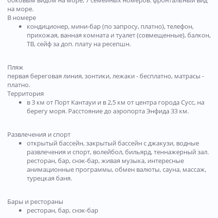
боковым видом на море, 7 семейных номеров: фронтальный вид
на море.
В номере
кондиционер, мини-бар (по запросу, платно), телефон,
прихожая, ванная комната и туалет (совмещенные), балкон,
ТВ, сейф за доп. плату на ресепшн.
Пляж
первая береговая линия, зонтики, лежаки - бесплатно, матраcы -
платно.
Территория
в 3 км от Порт Кантауи и в 2,5 км от центра города Сусс, на
берегу моря. Расстояние до аэропорта Энфида 33 км.
Развлечения и спорт
открытый бассейн, закрытый бассейн с джакузи, водные
развлечения и спорт, волейбол, бильярд, теннажерный зал.
ресторан, бар, снэк-бар, живая музыка, интересные
анимационные программы, обмен валюты, сауна, массаж,
турецкая баня.
Бары и рестораны
ресторан, бар, снэк-бар