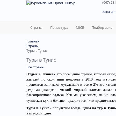
(067) 231
60
Заказат
Страны
Поиск тура
MICE
Подбор авиа
Главная
Страны
Туры в Тунис
Туры в Тунис
Все страны
Отдых в Тунисе
- это посещение страны, которая нахо
жителей по окончании подсчета в 2010 году начисл
процентов занимают мусульмане и всего 2% это катол
редкими дождями, мягкий морской климат делает 
благоприятного отдыха. Как мы уже знаем, националь
тунисская кухня больше подходит тем, кто предпочитае
Туры в Тунис
- популярны всегда,
цены на тур в Туни
выгодной цене
.