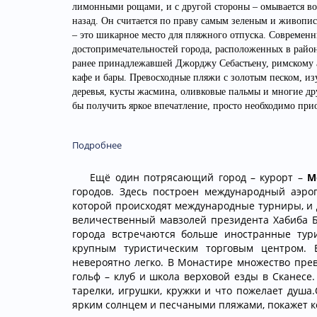
лимонными рощами, и с другой стороны – омывается во
назад. Он считается по праву самым зеленым и живоп
– это шикарное место для пляжного отпуска. Современн
достопримечательностей города, расположенных в район
ранее принадлежавшей Джорджу Себастьену, римскому а
кафе и бары. Превосходные пляжи с золотым песком, из
деревья, кусты жасмина, оливковые пальмы и многие дру
бы получить яркое впечатление, просто необходимо при
Подробнее
Ещё один потрясающий город – курорт –
Мо
городов. Здесь построен международный аэроп
которой происходят международные турниры, и
величественный мавзолей президента Хабиба Бу
города встречаются больше иностранные тур
крупным туристическим торговым центром. 
невероятно легко. В Монастире множество прево
гольф – клуб и школа верховой езды в Сканесе
тарелки, игрушки, кружки и что пожелает душ
ярким солнцем и песчаными пляжами, покажет к