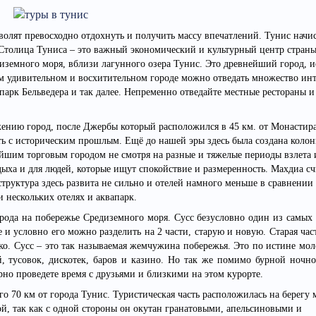
лят превосходно отдохнуть и получить массу впечатлений. Тунис начис
Столица Туниса – это важный экономический и культурный центр стран
иземного моря, вблизи лагунного озера Тунис. Это древнейший город, и
ом удивительном и восхитительном городе можно отведать множество ин
 парк Бельведера и так далее. Непременно отведайте местные рестораны и
нию город, после Джербы который расположился в 45 км. от Монастир
ть с историческим прошлым. Ещё до нашей эры здесь была создана колон
ейшим торговым городом не смотря на разные и тяжелые периоды взлета 
дыха и для людей, которые ищут спокойствие и размеренность. Махдиа сч
структура здесь развита не сильно и отелей намного меньше в сравнении 
и нескольких отелях и аквапарк.
рода на побережье Средиземного моря. Сусс безусловно один из самых 
и условно его можно разделить на 2 части, старую и новую. Старая час
ско. Сусс – это так называемая жемчужина побережья. Это по истине м
, тусовок, дискотек, баров и казино. Но так же помимо бурной ночн
рно проведете время с друзьями и близкими на этом курорте.
о 70 км от города Тунис. Туристическая часть расположилась на берегу 
ой, так как с одной стороны он окутан гранатовыми, апельсиновыми и