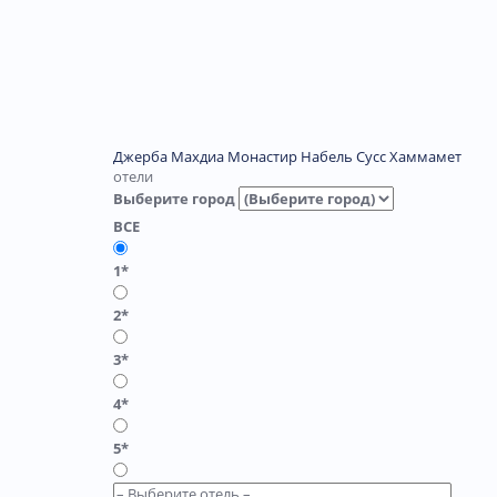
Джерба
Махдиа
Монастир
Набель
Сусс
Хаммамет
отели
Выберите город
ВСЕ
1*
2*
3*
4*
5*