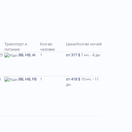
Транспорт и
Кол-во
Цена/Кол-во ночей
питание
человек
25
BB, HB, AI
1
от 317 $
7 нч. - 8 дн.
5
ВВ, HB, FB
1
от 418 $
10 нч. - 11
дн.