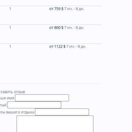
1
от 759 $
7 нч. - 8 дн.
1
от 860 $
7 нч. - 8 дн.
1
от 1122 $
7 нч. - 8 дн.
тавить отзыв
аше имя
mail
аты вашего отдыха