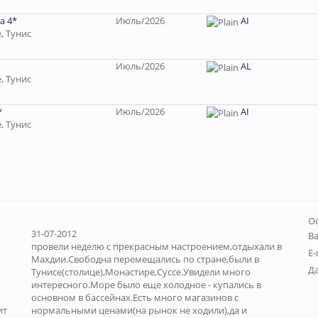
a 4*
Июль/2026
AI
, Тунис
Июль/2026
AL
, Тунис
*
Июль/2026
AI
, Тунис
Ос
31-07-2012
В
о
провели неделю с прекрасным настроением,отдыхали в
E-
Махдии.Свободна перемещались по стране,были в
Д
Тунисе(столице),Монастире,Суссе.Увидели много
интересного.Море было еще холодное - купались в
основном в бассейнах.Есть много магазинов с
ит
нормальными ценами(на рынок не ходили),да и