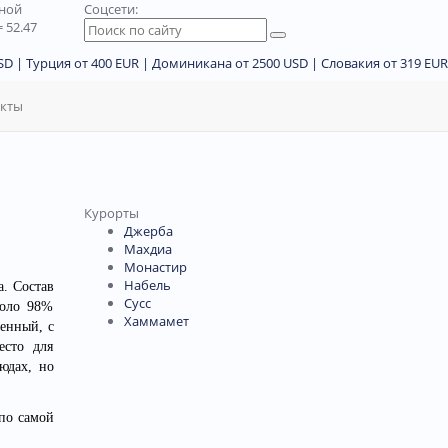
дной
Соцсети:
 52.47
D | Турция от 400 EUR | Доминикана от 2500 USD | Словакия от 319 EUR
акты
Курорты
Джерба
Махдиа
Монастир
Набель
а. Состав
Сусс
коло 98%
Хаммамет
енный, с
есто для
юдах, но
по самой