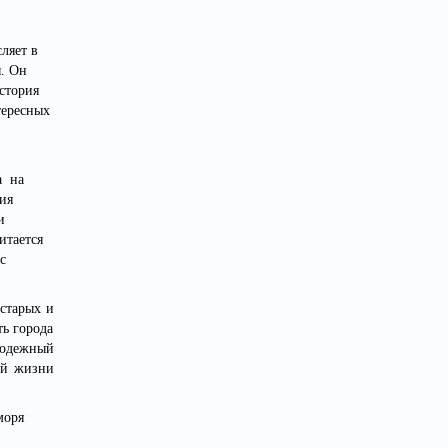
ляет в
ы. Он
стория
тересных
а на
ия
и
итается
с
старых и
ть города
олодежный
ой жизни
моря