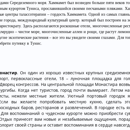
дами Середиземного моря. Хаммамет был возведен больше пяти веков т
исным курортом Туниса, прославившийся своими песчаными пляжами. Х
ые центры талассотерапии – гордость Хаммамета. Одной из самых главн
е города, международный культурный центр. который был построен на з
ристократу. Здесь располагаются роскошные отели, многочисленные рес
умрудно – чистое море, многочисленные аллеи и рощи, где растут лимон
гие экзотические растения – все это вы увидите своими глазами. Для тог
обрети путевку в Тунис.
настир
. Он один из хорошо известных крупных средиземно
орт, первоклассные отели, 18 – луночная площадка для гол
 Дворец конгрессов. На центральной площади Монастира возв
ргибы. Когда нет туристов, город почти вымирает. Летом на
исты, нежели местные жители. Уютный портовый городок я
Если вы желаете попробовать местную кухню, сделать эт
сходных баров, ресторанов и развлечений. В городке есть ях
. Для воспоминаний о чудесном курорте можно приобрести су
а.Отдых принесет вам новые и незабываемые ощущения, порад
олорит своей страны и оставит воспоминания в сердце навсег