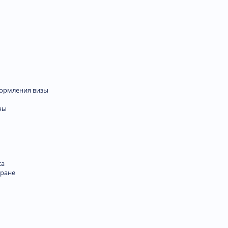
формления визы
ны
са
тране