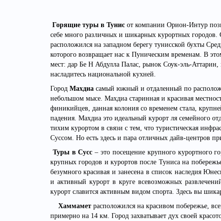
Горящие туры в Тунис
от компании Орион-Интур позво
себе много различных и шикарных курортных городов. 
расположился на западном берегу тунисской бухты Сред
которого возвращает нас к Пуническим временам. В эт
мест: дар Бе Н Абдулла Палас, рынок Соук-эль-Аттарин,
насладитесь национальной кухней.
Город
Махдиа
самый южный и отдаленный по расположе
небольшом мысе. Махдиа старинная и красивая местнос
финикийцев, данная колония со временем стала, крупн
падения. Махдиа это идеальный курорт ля семейного от
тихим курортом в связи с тем, что туристическая инфра
Суссом. Но есть здесь и пара отличных дайв-центров пр
Туры в Сусс
– это посещение крупного курортного го
крупных городов и курортов после Туниса на побережье 
безумного красивая и занесена в список наследия Юне
и активный курорт в круге всевозможных развлечений
курорт славится активным видом спорта. Здесь вы шика
Хаммамет
расположился на красивом побережье, всег
примерно на 14 км. Город захватывает дух своей красот