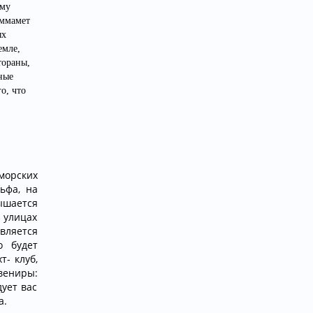
ому
аммамет
ых
емле,
тораны,
ные
о, что
морских
ьфа, на
ышается
 улицах
вляется
о будет
т- клуб,
вениры:
ует вас
да.