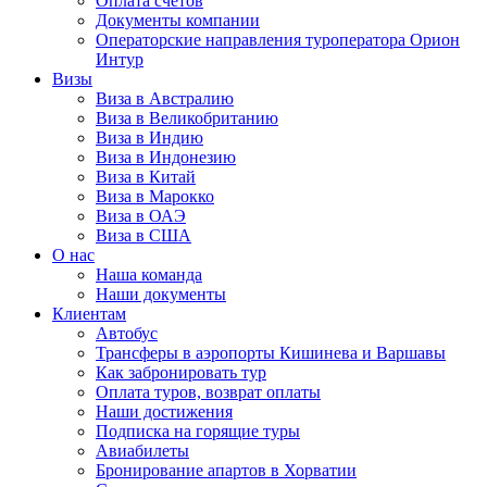
Оплата счётов
Документы компании
Операторские направления туроператора Орион
Интур
Визы
Виза в Австралию
Виза в Великобританию
Виза в Индию
Виза в Индонезию
Виза в Китай
Виза в Марокко
Виза в ОАЭ
Виза в США
О нас
Наша команда
Наши документы
Клиентам
Автобус
Трансферы в аэропорты Кишинева и Варшавы
Как забронировать тур
Оплата туров, возврат оплаты
Наши достижения
Подписка на горящие туры
Авиабилеты
Бронирование апартов в Хорватии