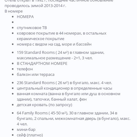
Отель открыт в 1992 г, последнее частичное обновление
проводилось зимой 2013-2014 г.
В номере
НОМЕРА
спутниковое ТВ
ковровое покрытие в 44 номерах, в остальных
керамическое покрытие
номера с видом на сад, море и бассейн
159 Standard Rooms ( 24 м²) в главном здании,
максимальное размещение - 2+1, 3 чел.
В СТАНДАРТНОМ НОМЕРЕ
телефон
балкон или терраса
236 Standard Rooms ( 26 м²) в бунгало, макс. 4 чел.
центральный кондиционер в определенные часы
ванная комната (ванна в бунгало или душ в основном
здании), тапочки, банный халат, фен
детская кровать (по запросу)
64 Family Rooms ( 45-50 м²), 30 в главном здании, 34 в
бунгало, 2 спальни, межкомнатная дверь (в бунгало), макс.
4 чел.
мини-бар
сейф (платно)