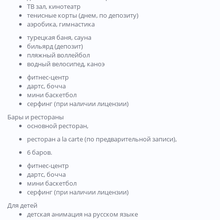
ТВ зал, кинотеатр
тенисные корты (днем, по депозиту)
аэробика, гимнастика
турецкая баня, сауна
бильярд (депозит)
пляжный воллейбол
водный велосипед, каноэ
фитнес-центр
дартс, бочча
мини баскетбол
серфинг (при наличии лицензии)
Бары и рестораны
основной ресторан,
ресторан a la carte (по предварительной записи),
6 баров.
фитнес-центр
дартс, бочча
мини баскетбол
серфинг (при наличии лицензии)
Для детей
детская анимация на русском языке