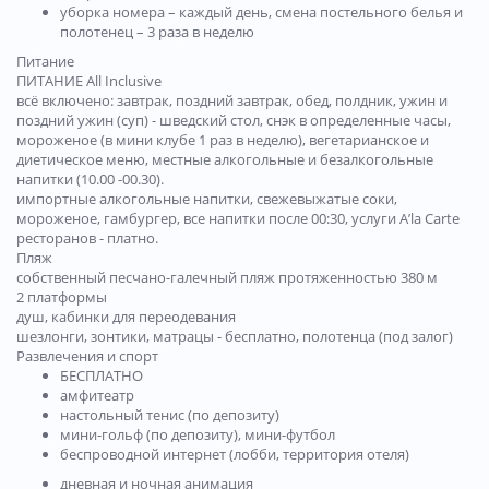
уборка номера – каждый день, смена постельного белья и
полотенец – 3 раза в неделю
Питание
ПИТАНИЕ All Inclusive
всё включено: завтрак, поздний завтрак, обед, полдник, ужин и
поздний ужин (суп) - шведский стол, снэк в определенные часы,
мороженое (в мини клубе 1 раз в неделю), вегетарианское и
диетическое меню, местные алкогольные и безалкогольные
напитки (10.00 -00.30).
импортные алкогольные напитки, свежевыжатые соки,
мороженое, гамбургер, все напитки после 00:30, услуги A’la Carte
ресторанов - платно.
Пляж
собственный песчано-галечный пляж протяженностью 380 м
2 платформы
душ, кабинки для переодевания
шезлонги, зонтики, матрацы - бесплатно, полотенца (под залог)
Развлечения и спорт
БЕСПЛАТНО
амфитеатр
настольный тенис (по депозиту)
мини-гольф (по депозиту), мини-футбол
беспроводной интернет (лобби, территория отеля)
дневная и ночная анимация