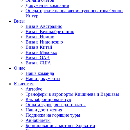
Оплата счётов
Документы компании
Операторские направления туроператора Орион
Интур
Визы
Виза в Австралию
Виза в Великобританию
Виза в Индию
Виза в Индонезию
Виза в Китай
Виза в Марокко
Виза в ОАЭ
Виза в США
О нас
Наша команда
Наши документы
Клиентам
Автобус
Трансферы в аэропорты Кишинева и Варшавы
Как забронировать тур
Оплата туров, возврат оплаты
Наши достижения
Подписка на горящие туры
Авиабилеты
Бронирование апартов в Хорватии