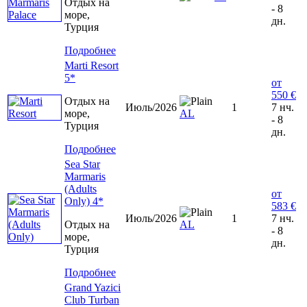
Отдых на
- 8
море,
дн.
Турция
Подробнее
Marti Resort
5*
от
550 €
Отдых на
Июль/2026
1
7 нч.
море,
AL
- 8
Турция
дн.
Подробнее
Sea Star
Marmaris
(Adults
от
Only) 4*
583 €
Июль/2026
1
7 нч.
Отдых на
AL
- 8
море,
дн.
Турция
Подробнее
Grand Yazici
Club Turban