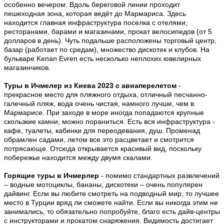
особенно вечером. Вдоль береговой линии проходит
пешеходная зона, которая ведёт до Мармариса. Здесь
находится главная инфраструктура поселка с отелями,
ресторанами, барами и магазинами, прокат велосипедов (от 5
долларов в день). Чуть подальше расположены торговый центр,
базар (работает по средам), множество дискотек и клубов. На
бульваре Kenan Evren есть несколько неплохих ювелирных
магазинчиков.
Туры в Ичмелер из Киева 2023 с авиаперелетом
-
прекрасное место для пляжного отдыха, отличный песчанно-
галечный пляж, вода очень чистая, намного лучше, чем в
Мармарисе. При заходе в море иногда попадаются крупные
скользкие камни, можно пораниться. Есть вся инфраструктура -
кафе, туалеты, кабинки для переодевания, душ. Променад
обрамлен садами, летом все это расцветает и смотрится
потрясающе. Отсюда открывается красивый вид, поскольку
побережье находится между двумя скалами.
Горящие туры в Ичмерлер
- помимо стандартных развлечений
– водные мотоциклы, бананы, дискотеки – очень популярен
дайвинг. Если вы любите смотреть на подводный мир, то лучшее
место в Турции вряд ли сможете найти. Если вы никогда этим не
занимались, то обязательно попробуйте, благо есть дайв-центры
с инструкторами и прокатом снаряжения. Видимость достигает