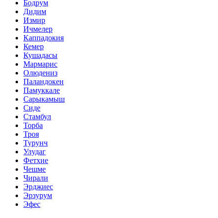
Бодрум
Дидим
Измир
Ичмелер
Каппадокия
Кемер
Кушадасы
Мармарис
Олюдениз
Паландокен
Памуккале
Сарыкамыш
Сиде
Стамбул
Торба
Троя
Турунч
Улудаг
Фетхие
Чешме
Чирали
Эрджиес
Эрзурум
Эфес