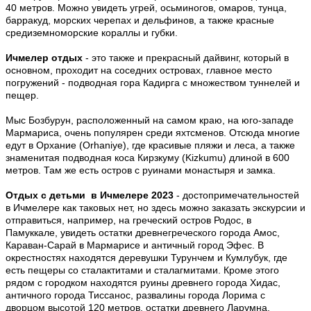
40 метров. Можно увидеть угрей, осьминогов, омаров, тунца,
барракуд, морских черепах и дельфинов, а также красные
средиземноморские кораллы и губки.
Ичмелер отдых
- это также и прекрасный дайвинг, который в
основном, проходит на соседних островах, главное место
погружений - подводная гора Кадирга с множеством туннелей и
пещер.
Мыс Бозбурун, расположенный на самом краю, на юго-западе
Мармариса, очень популярен среди яхтсменов. Отсюда многие
едут в Орхание (Orhaniye), где красивые пляжи и леса, а также
знаменитая подводная коса Кирзкуму (Kizkumu) длиной в 600
метров. Там же есть остров с руинами монастыря и замка.
Отдых с детьми в Ичмелере 2023
- достопримечательностей
в Ичмелере как таковых нет, но здесь можно заказать экскурсии и
отправиться, например, на греческий остров Родос, в
Памуккале, увидеть остатки древнегреческого города Амос,
Караван-Сарай в Мармарисе и античный город Эфес. В
окрестностях находятся деревушки Турунчем и Кумлубук, где
есть пещеры со сталактитами и сталагмитами. Кроме этого
рядом с городком находятся руины древнего города Хидас,
античного города Тиссанос, развалины города Лорима с
дворцом высотой 120 метров, остатки древнего Ларумна.