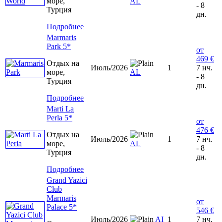
море,
AL
- 8
Турция
дн.
Подробнее
Marmaris
Park 5*
от
469 €
Отдых на
Июль/2026
1
7 нч.
море,
AL
- 8
Турция
дн.
Подробнее
Marti La
Perla 5*
от
476 €
Отдых на
Июль/2026
1
7 нч.
море,
AL
- 8
Турция
дн.
Подробнее
Grand Yazici
Club
Marmaris
от
Palace 5*
546 €
Июль/2026
AI
1
7 нч.