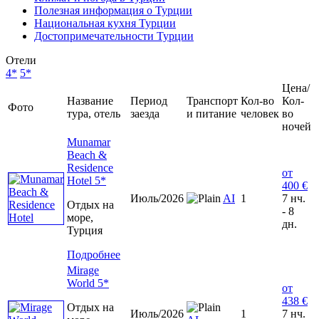
Полезная информация о Турции
Национальная кухня Турции
Достопримечательности Турции
Отели
4*
5*
Цена/
Название
Период
Транспорт
Кол-во
Кол-
Фото
тура, отель
заезда
и питание
человек
во
ночей
Munamar
Beach &
Residence
от
Hotel 5*
400 €
Июль/2026
AI
1
7 нч.
Отдых на
- 8
море,
дн.
Турция
Подробнее
Mirage
World 5*
от
438 €
Отдых на
Июль/2026
1
7 нч.