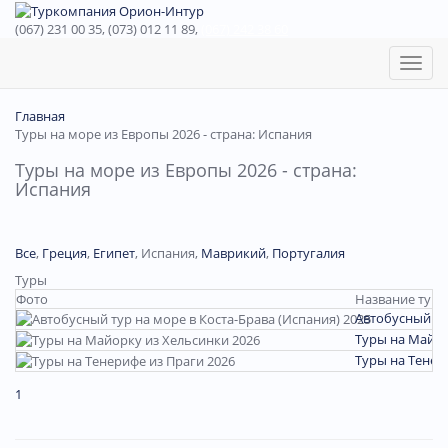
(067) 231 00 35, (073) 012 11 89,
(067) 242 38 60
Toggl
naviga
Главная
Туры на море из Европы 2026 - страна: Испания
Туры на море из Европы 2026 - страна:
Испания
Все
,
Греция
,
Египет
,
Испания
,
Маврикий
,
Португалия
Туры
Фото
Название тура
Автобусный ту
Туры на Майор
Туры на Тенер
1