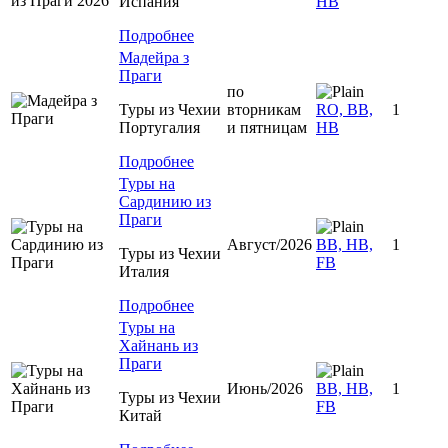
Испания
HB
Подробнее
Мадейра з
Праги
по
Туры из Чехии
вторникам
RO, BB,
1
Португалия
и пятницам
HB
Подробнее
Туры на
Сардинию из
Праги
Август/2026
BB, HB,
1
Туры из Чехии
FB
Италия
Подробнее
Туры на
Хайнань из
Праги
Июнь/2026
ВВ, HB,
1
Туры из Чехии
FB
Китай