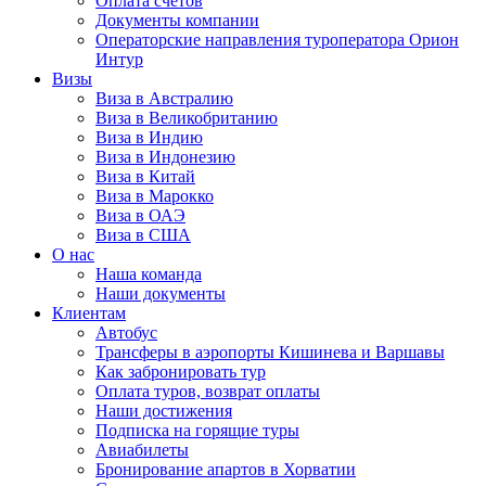
Оплата счётов
Документы компании
Операторские направления туроператора Орион
Интур
Визы
Виза в Австралию
Виза в Великобританию
Виза в Индию
Виза в Индонезию
Виза в Китай
Виза в Марокко
Виза в ОАЭ
Виза в США
О нас
Наша команда
Наши документы
Клиентам
Автобус
Трансферы в аэропорты Кишинева и Варшавы
Как забронировать тур
Оплата туров, возврат оплаты
Наши достижения
Подписка на горящие туры
Авиабилеты
Бронирование апартов в Хорватии