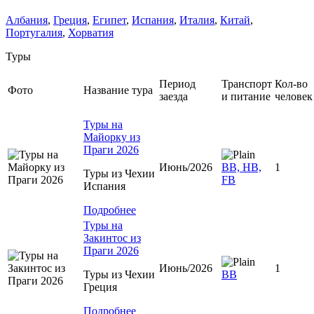
Албания
,
Греция
,
Египет
,
Испания
,
Италия
,
Китай
,
Португалия
,
Хорватия
Туры
Период
Транспорт
Кол-во
Фото
Название тура
заезда
и питание
человек
Туры на
Майорку из
Праги 2026
Июнь/2026
ВВ, HB,
1
Туры из Чехии
FB
Испания
Подробнее
Туры на
Закинтос из
Праги 2026
Июнь/2026
1
Туры из Чехии
BB
Греция
Подробнее