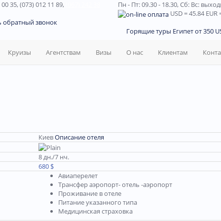
 00 35, (073) 012 11 89,
(067) 242 38
Пн - Пт: 09.30 - 18.30,
Сб: Вс: выхо
USD
= 45.84
EUR
=
ь обратный звонок
Горящие туры Египет от 350 US
Круизы
Агентствам
Визы
О нас
Клиентам
Конт
Киев
Описание отеля
8 дн./7 нч.
680 $
Авиаперелет
Трансфер аэропорт- отель -аэропорт
Проживание в отеле
Питание указанного типа
Медицинская страховка