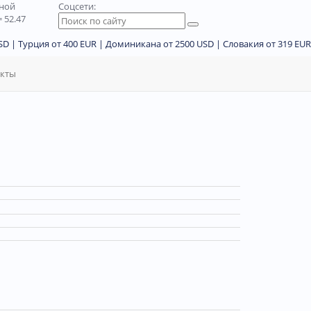
дной
Соцсети:
 52.47
D | Турция от 400 EUR | Доминикана от 2500 USD | Словакия от 319 EUR
акты