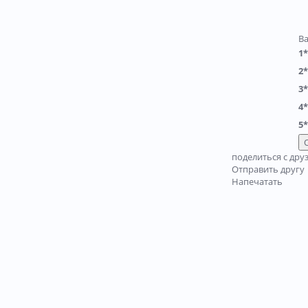
В
1*
2*
3*
4*
5*
поделиться с дру
Отправить другу
Напечатать