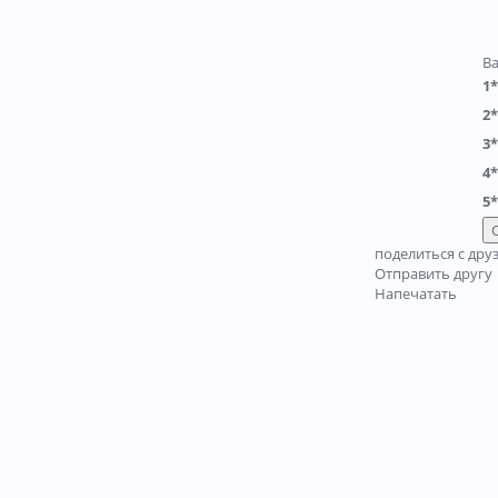
В
1*
2*
3*
4*
5*
поделиться с дру
Отправить другу
Напечатать