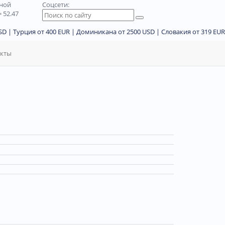
дной
Соцсети:
 52.47
D | Турция от 400 EUR | Доминикана от 2500 USD | Словакия от 319 EUR
акты