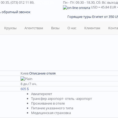
 00 35, (073) 012 11 89,
(067) 242 38
Пн - Пт: 09.30 - 18.30,
Сб: Вс: выхо
USD
= 45.84
EUR
=
ь обратный звонок
Горящие туры Египет от 350 US
Круизы
Агентствам
Визы
О нас
Клиентам
Конт
Киев
Описание отеля
8 дн./7 нч.
605 $
Авиаперелет
Трансфер аэропорт- отель -аэропорт
Проживание в отеле
Питание указанного типа
Медицинская страховка