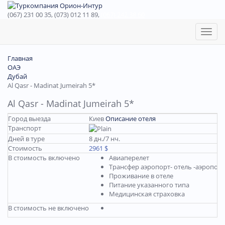
(067) 231 00 35, (073) 012 11 89,
(067) 242 38 60
Toggl
naviga
Главная
ОАЭ
Дубай
Al Qasr - Madinat Jumeirah 5*
Al Qasr - Madinat Jumeirah 5*
Город выезда
Киев
Описание отеля
Транспорт
Дней в туре
8 дн./7 нч.
Стоимость
2961 $
В стоимость включено
Авиаперелет
Трансфер аэропорт- отель -аэропорт
Проживание в отеле
Питание указанного типа
Медицинская страховка
В стоимость не включено